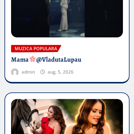
MUZICA POPULARA
Mama
@VladutaLupau
admin
aug. 5, 2026