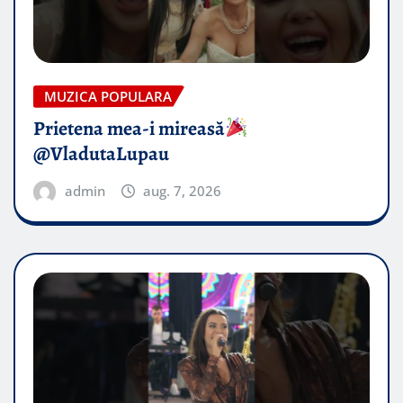
MUZICA POPULARA
Prietena mea-i mireasă​
@VladutaLupau
admin
aug. 7, 2026