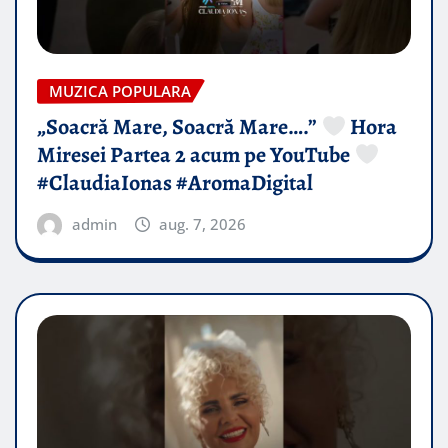
MUZICA POPULARA
„Soacră Mare, Soacră Mare….”
Hora
Miresei Partea 2 acum pe YouTube
#ClaudiaIonas #AromaDigital
admin
aug. 7, 2026