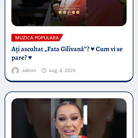
MUZICA POPULARA
Ați ascultat „Fata Gilivană”? ♥️ Cum vi se
pare? ♥️
admin
aug. 4, 2026