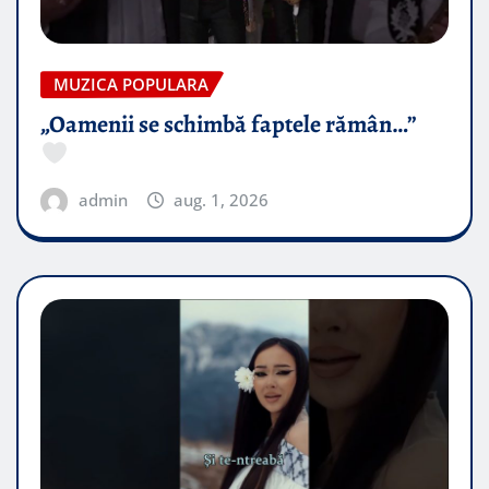
MUZICA POPULARA
„Oamenii se schimbă faptele rămân…”
admin
aug. 1, 2026