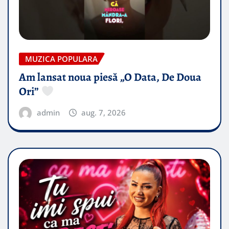
MUZICA POPULARA
Am lansat noua piesă „O Data, De Doua
Ori”
admin
aug. 7, 2026