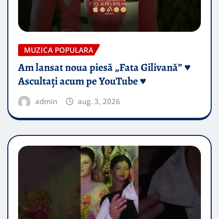
MUZICA POPULARA
Am lansat noua piesă „Fata Gilivană” ♥️
Ascultați acum pe YouTube ♥️
admin
aug. 3, 2026