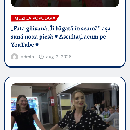
MUZICA POPULARA
„Fata gilivană, Îi băgată în seamă” așa
sună noua piesă ♥️ Ascultați acum pe
YouTube ♥️
admin
aug. 2, 2026