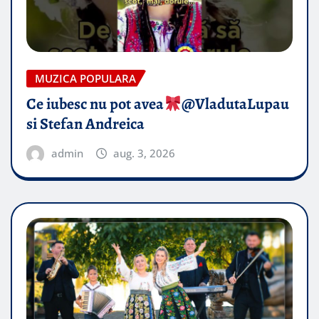
MUZICA POPULARA
Ce iubesc nu pot avea
​@VladutaLupau
si Stefan Andreica
admin
aug. 3, 2026