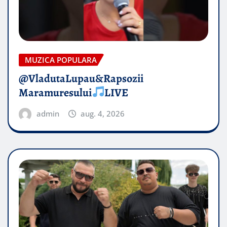
MUZICA POPULARA
@VladutaLupau&Rapsozii
Maramuresului
LIVE
admin
aug. 4, 2026