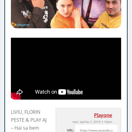
LIVIU, FLORIN
Playone
PESTE & PLAY AJ
mar, aprilie 2, 2019 1:10pm
– Hai sa bem
URL: