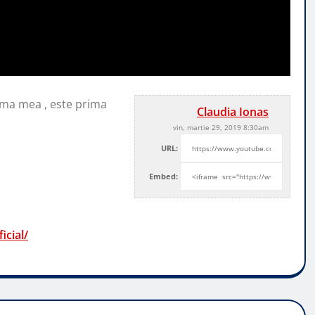
ama mea , este prima
Claudia Ionas
vin, martie 29, 2019 8:30am
URL:
Embed:
cial/