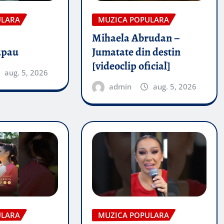
ULARA
MUZICA POPULARA
Mihaela Abrudan –
upau
Jumatate din destin
[videoclip oficial]
aug. 5, 2026
admin
aug. 5, 2026
ULARA
MUZICA POPULARA