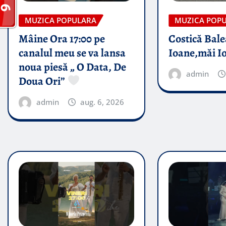
MUZICA POPULARA
MUZICA POP
Mâine Ora 17:00 pe
Costică Bale
canalul meu se va lansa
Ioane,măi I
noua piesă „ O Data, De
admin
Doua Ori”
admin
aug. 6, 2026