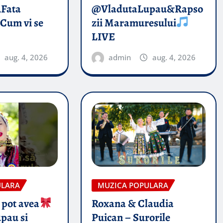
„Fata
@VladutaLupau&Rapso
 Cum vi se
zii Maramuresului
LIVE
aug. 4, 2026
admin
aug. 4, 2026
ULARA
MUZICA POPULARA
 pot avea
Roxana & Claudia
pau si
Puican – Surorile