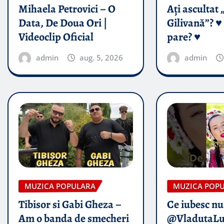
Mihaela Petrovici – O
Ați ascultat 
Data, De Doua Ori |
Gilivană”? ♥️
Videoclip Oficial
pare? ♥️
admin
aug. 5, 2026
admin
MUZICA POPULARA
MUZICA POP
Tibisor si Gabi Gheza –
Ce iubesc nu
Am o banda de smecheri
@VladutaLu