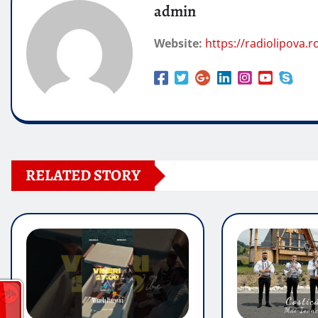
admin
Website:
https://radiolipova.r
RELATED STORY