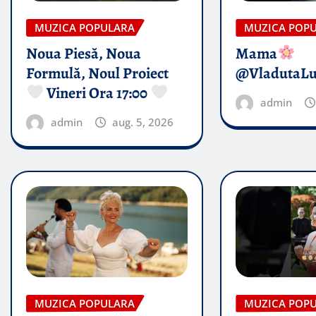
MUZICA POPULARA
MUZICA POP
Noua Piesă, Noua
Mama
Formulă, Noul Proiect
@VladutaL
Vineri Ora 17:00
admin
admin
aug. 5, 2026
MUZICA POPULARA
MUZICA POP