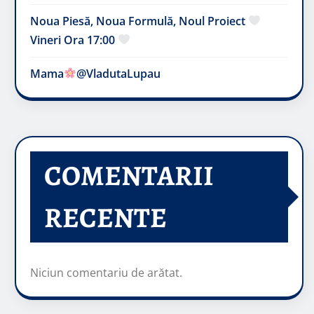
Noua Piesă, Noua Formulă, Noul Proiect
Vineri Ora 17:00
Mama
@VladutaLupau
COMENTARII
RECENTE
Niciun comentariu de arătat.