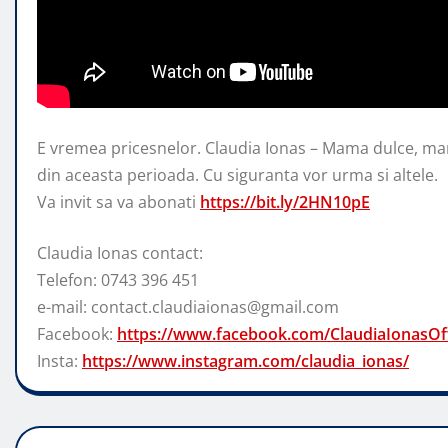
E vremea pricesnelor. Claudia Ionas – Mama dulce, m
din aceasta perioada. Cu siguranta
vor urma si altele.
Va invit sa va abonati
https://bit.ly/2HN10pE
Claudia Ionas contact:
Telefon: 0743 396 451
e-mail: contact.claudiaionas@gmail.com
Facebook:
https://www.facebook.com/ClaudiaIonasOffi
Insta:
https://www.instagram.com/claudia_ionas/