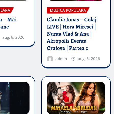
ULARA
MUZICA POPULARA
a – Măi
Claudia Ionas – Colaj
oane
LIVE | Hora Miresei |
Nunta Vlad & Ana |
aug. 6, 2026
Akropolis Events
Craiova | Partea 2
admin
aug. 5, 2026