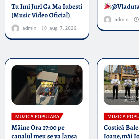
Tu Imi Juri Ca Ma Iubesti
@Vladut
(Music Video Oficial)
admin
admin
aug. 7, 2026
MUZICA POPULARA
MUZICA POP
Mâine Ora 17:00 pe
Costică Bale
canalul meu se va lansa
Ioane,măi I