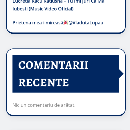
Lucretia Racu Katiusha – Tu Imi Juri Ca Ma
Iubesti (Music Video Oficial)
Prietena mea-i mireasă​
@VladutaLupau
COMENTARII
RECENTE
Niciun comentariu de arătat.