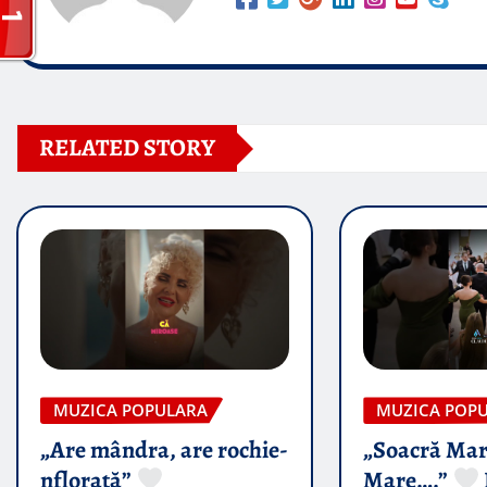
RELATED STORY
MUZICA POPULARA
MUZICA POP
„Are mândra, are rochie-
„Soacră Mar
nflorată”
Mare….”