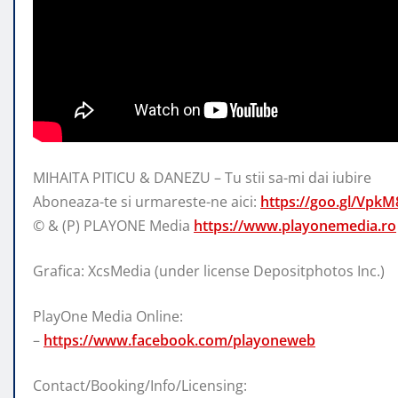
MIHAITA PITICU & DANEZU – Tu stii sa-mi dai iubire
Aboneaza-te si urmareste-ne aici:
https://goo.gl/VpkM
© & (P) PLAYONE
Media
https://www.playonemedia.ro
Grafica: XcsMedia (under license Depositphotos Inc.)
PlayOne Media Online:
–
https://www.facebook.com/playoneweb
Contact/Booking/Info/Licensing: