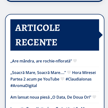
ARTICOLE
RECENTE
„Are mândra, are rochie-nflorată”
„Soacră Mare, Soacră Mare….”
Hora Miresei
Partea 2 acum pe YouTube
#ClaudiaIonas
#AromaDigital
Am lansat noua piesă „O Data, De Doua Ori”