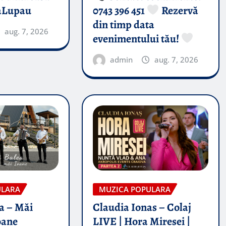
aLupau
0743 396 451
Rezervă
din timp data
aug. 7, 2026
evenimentului tău!
admin
aug. 7, 2026
ULARA
MUZICA POPULARA
a – Măi
Claudia Ionas – Colaj
oane
LIVE | Hora Miresei |