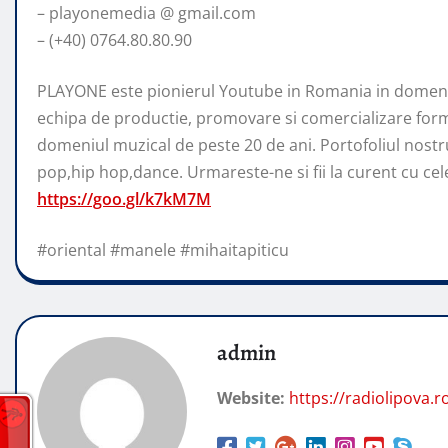
– playonemedia @ gmail.com
– (+40) 0764.80.80.90
PLAYONE este pionierul Youtube in Romania in domeniu
echipa de productie, promovare si comercializare form
domeniul muzical de peste 20 de ani. Portofoliul nostr
pop,hip hop,dance. Urmareste-ne si fii la curent cu cele 
https://goo.gl/k7kM7M
#oriental #manele #mihaitapiticu
admin
Website:
https://radiolipova.r