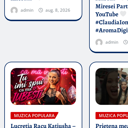
Miresei Par
admin
aug. 8, 2026
YouTube
#ClaudiaIo
#AromaDigi
admin
MUZICA POPULARA
MUZICA POP
Lucretia Racu Katiusha –
Prietena mea