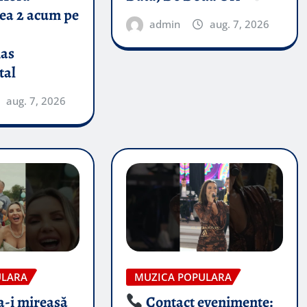
tea 2 acum pe
admin
aug. 7, 2026
nas
tal
aug. 7, 2026
ULARA
MUZICA POPULARA
-i mireasă​
Contact evenimente: