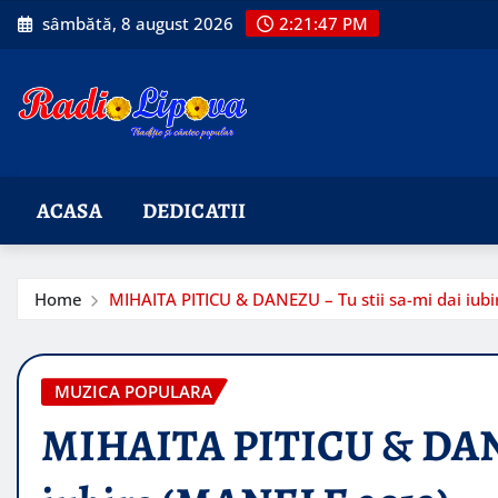
Skip
sâmbătă, 8 august 2026
2:21:49 PM
to
content
ACASA
DEDICATII
Home
MIHAITA PITICU & DANEZU – Tu stii sa-mi dai iub
MUZICA POPULARA
MIHAITA PITICU & DANEZ