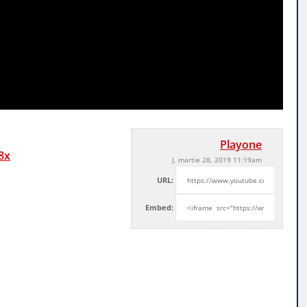
Playone
8x
J, martie 28, 2019 11:19am
URL:
Embed: