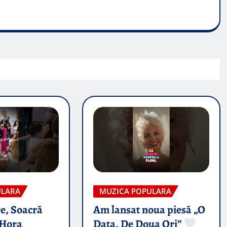
ULARA
MUZICA POPULARA
e, Soacră
Am lansat noua piesă „O
Hora
Data, De Doua Ori”