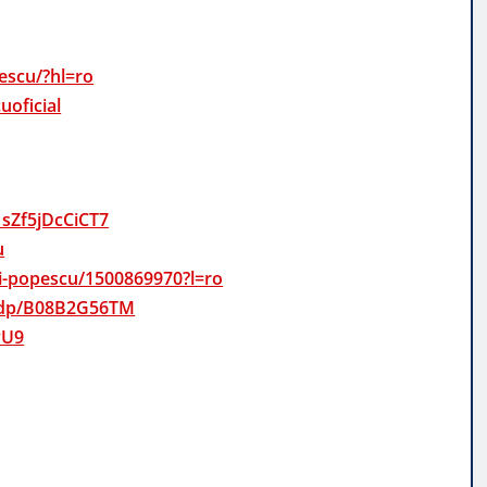
escu/?hl=ro
oficial
1sZf5jDcCiCT7
u
pri-popescu/1500869970?l=ro
u/dp/B08B2G56TM
yU9