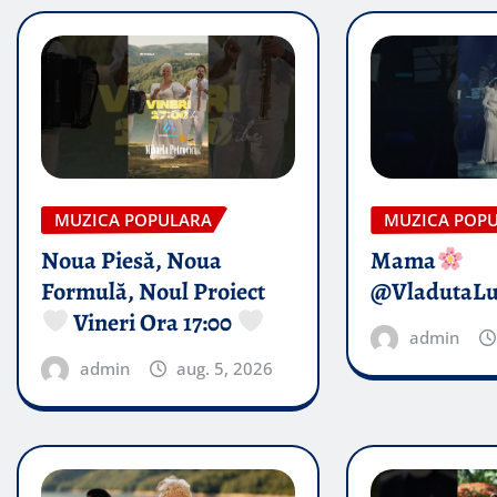
MUZICA POPULARA
MUZICA POP
Noua Piesă, Noua
Mama
Formulă, Noul Proiect
@VladutaL
Vineri Ora 17:00
admin
admin
aug. 5, 2026