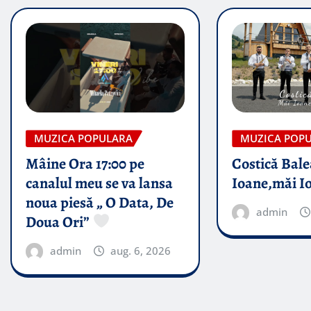
MUZICA POPULARA
MUZICA POP
Mâine Ora 17:00 pe
Costică Bale
canalul meu se va lansa
Ioane,măi I
noua piesă „ O Data, De
admin
Doua Ori”
admin
aug. 6, 2026