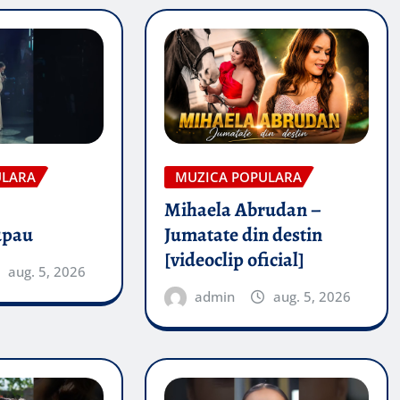
ULARA
MUZICA POPULARA
Mihaela Abrudan –
upau
Jumatate din destin
[videoclip oficial]
aug. 5, 2026
admin
aug. 5, 2026