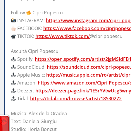
Follow
Cipri Popescu:
INSTAGRAM:
https://www.instagram.com/cipri_pop
FACEBOOK:
https://www.facebook.com/cipripopescu
TIKTOK:
https://www.tiktok.com/
@cipripopescu
Ascultă Cipri Popescu:
Spotify:
https://open.spotify.com/artist/2jgMSIdFB
SoundCloud:
https://soundcloud.com/cipri-popesc
Apple Music:
https://music.apple.com/ro/artist/ci
Amazon:
https://www.amazon.com/Cipri-Popesc
Deezer:
https://deezer.page.link/1E5rYVtwUcg5wn
Tidal:
https://tidal.com/browse/artist/18530272
Muzica: Alex de la Oradea
Text: Daniela Giurgiu
Studio: Horia Boncuț