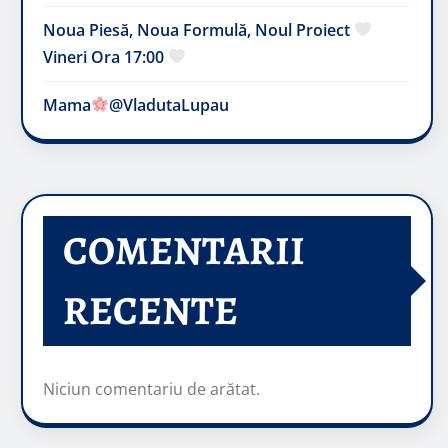
Noua Piesă, Noua Formulă, Noul Proiect
Vineri Ora 17:00
Mama
@VladutaLupau
COMENTARII
RECENTE
Niciun comentariu de arătat.