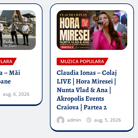
ULARA
MUZICA POPULARA
a – Măi
Claudia Ionas – Colaj
oane
LIVE | Hora Miresei |
Nunta Vlad & Ana |
aug. 6, 2026
Akropolis Events
Craiova | Partea 2
admin
aug. 5, 2026