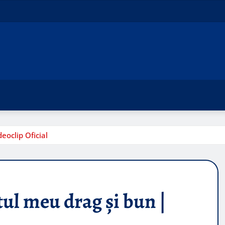
eoclip Oficial
tul meu drag și bun |