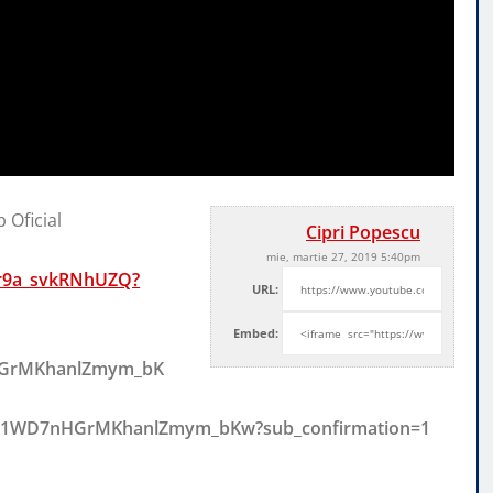
 Oficial
Cipri Popescu
mie, martie 27, 2019 5:40pm
r9a_svkRNhUZQ?
URL:
Embed:
nHGrMKhanlZmym_bK
/UC1WD7nHGrMKhanlZmym_bKw?sub_confirmation=1