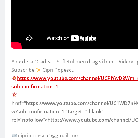
Alex de la Oradea – Sufletul meu drag și bun | Videoclip
Subscribe
Cipri Popescu:
https://www.youtube.com/channel/UCPiYwD8Wm_
sub_confirmation=1
href=”https://www.youtube.com/channel/UC1WD7
w?sub_confirmation=1″ target=”_blank”
rel=”nofollow”>https://www.youtube.com/channel
cipripopescu1@gmail.com