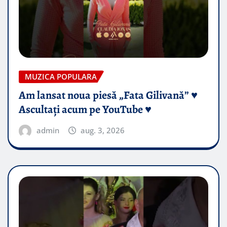
MUZICA POPULARA
Am lansat noua piesă „Fata Gilivană” ♥️
Ascultați acum pe YouTube ♥️
admin
aug. 3, 2026