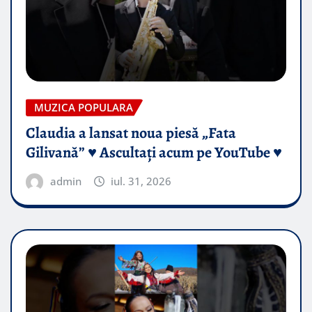
MUZICA POPULARA
Claudia a lansat noua piesă „Fata
Gilivană” ♥️ Ascultați acum pe YouTube ♥️
admin
iul. 31, 2026