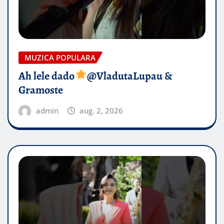
MUZICA POPULARA
Ah lele dado​
@VladutaLupau &
Gramoste
admin
aug. 2, 2026