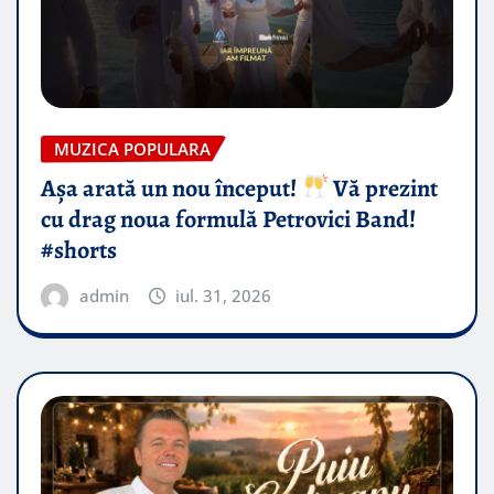
MUZICA POPULARA
Așa arată un nou început!
Vă prezint
cu drag noua formulă Petrovici Band!
#shorts
admin
iul. 31, 2026