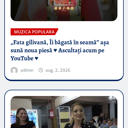
MUZICA POPULARA
„Fata gilivană, Îi băgată în seamă” așa
sună noua piesă ♥️ Ascultați acum pe
YouTube ♥️
admin
aug. 2, 2026