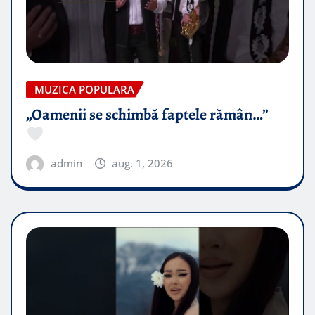
MUZICA POPULARA
„Oamenii se schimbă faptele rămân…”
admin
aug. 1, 2026