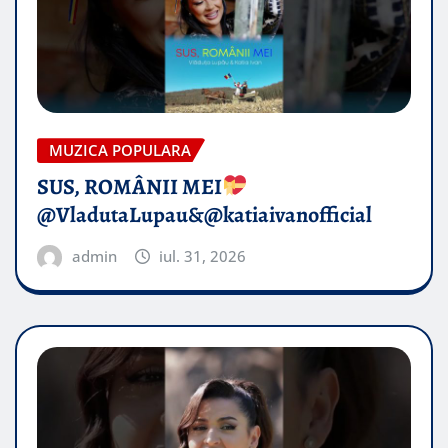
MUZICA POPULARA
SUS, ROMÂNII MEI
@VladutaLupau&@katiaivanofficial
admin
iul. 31, 2026