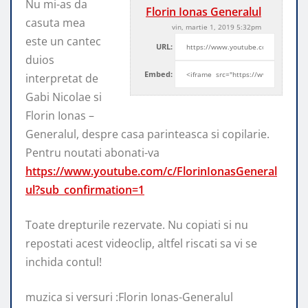
Nu mi-as da
Florin Ionas Generalul
casuta mea
vin, martie 1, 2019 5:32pm
este un cantec
URL:
duios
Embed:
interpretat de
Gabi Nicolae si
Florin Ionas –
Generalul, despre casa
parinteasca si copilarie.
Pentru noutati abonati-va
https://www.youtube.com/c/FlorinIonasGeneral
ul?sub_confirmation=1
Toate drepturile rezervate. Nu copiati si nu
repostati acest videoclip, altfel riscati sa vi se
inchida contul!
muzica si versuri :Florin Ionas-Generalul