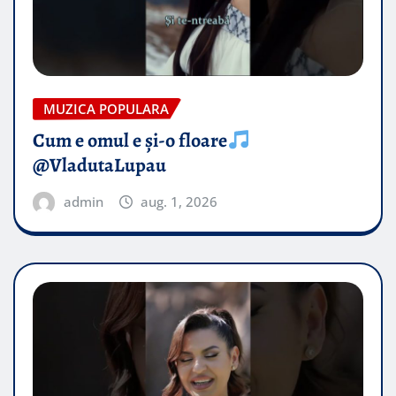
MUZICA POPULARA
Cum e omul e și-o floare
@VladutaLupau
admin
aug. 1, 2026