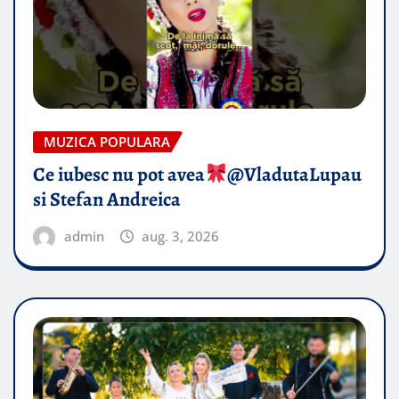
MUZICA POPULARA
Ce iubesc nu pot avea
​@VladutaLupau
si Stefan Andreica
admin
aug. 3, 2026