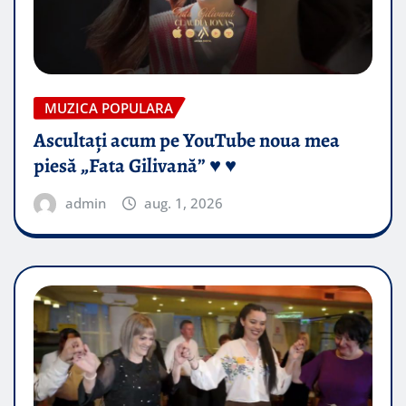
MUZICA POPULARA
Ascultați acum pe YouTube noua mea
piesă „Fata Gilivană” ♥️ ♥️
admin
aug. 1, 2026