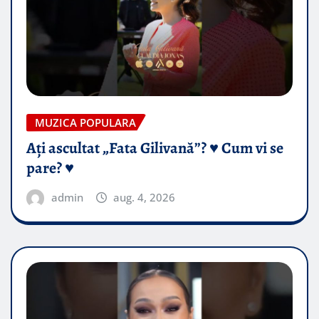
MUZICA POPULARA
Ați ascultat „Fata Gilivană”? ♥️ Cum vi se
pare? ♥️
admin
aug. 4, 2026