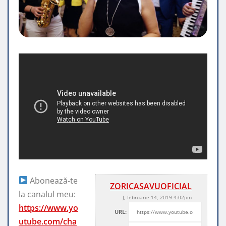
Abonează-te
ZORICASAVUOFICIAL
la canalul meu:
J, februarie 14, 2019 4:02pm
https://www.yo
URL:
utube.com/cha