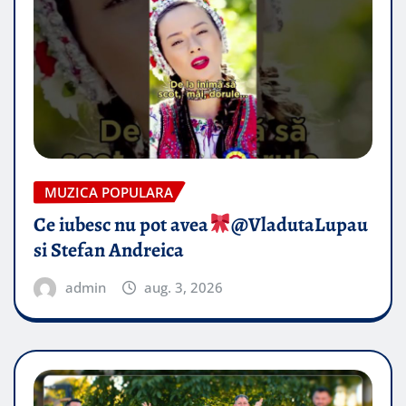
MUZICA POPULARA
Ce iubesc nu pot avea
​@VladutaLupau
si Stefan Andreica
admin
aug. 3, 2026