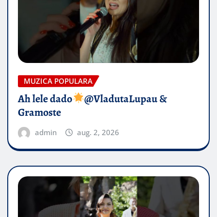
MUZICA POPULARA
Ah lele dado​
@VladutaLupau &
Gramoste
admin
aug. 2, 2026