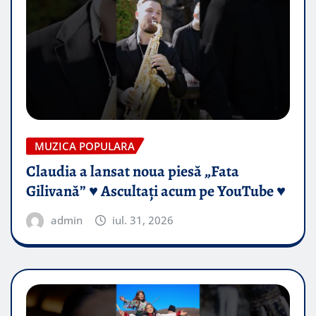
MUZICA POPULARA
Claudia a lansat noua piesă „Fata
Gilivană” ♥️ Ascultați acum pe YouTube ♥️
admin
iul. 31, 2026