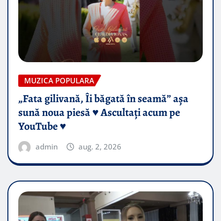
MUZICA POPULARA
„Fata gilivană, Îi băgată în seamă” așa
sună noua piesă ♥️ Ascultați acum pe
YouTube ♥️
admin
aug. 2, 2026