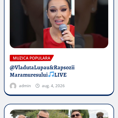
MUZICA POPULARA
@VladutaLupau&Rapsozii
Maramuresului
LIVE
admin
aug. 4, 2026