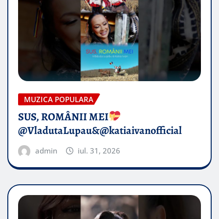
MUZICA POPULARA
SUS, ROMÂNII MEI
@VladutaLupau&@katiaivanofficial
admin
iul. 31, 2026