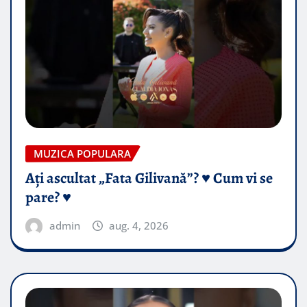
MUZICA POPULARA
Ați ascultat „Fata Gilivană”? ♥️ Cum vi se
pare? ♥️
admin
aug. 4, 2026