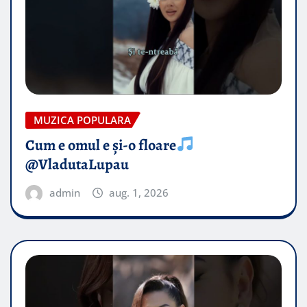
MUZICA POPULARA
Cum e omul e și-o floare
@VladutaLupau
admin
aug. 1, 2026