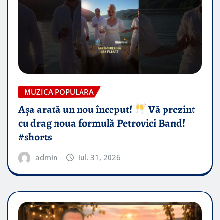
MUZICA POPULARA
Așa arată un nou început!
Vă prezint
cu drag noua formulă Petrovici Band!
#shorts
admin
iul. 31, 2026