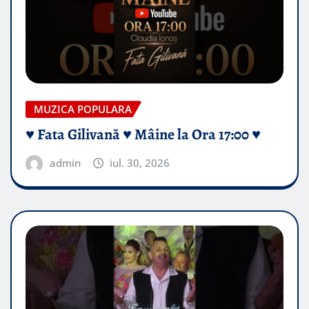
MUZICA POPULARA
♥️ Fata Gilivană ♥️ Mâine la Ora 17:00 ♥️
admin
iul. 30, 2026