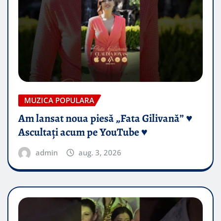
MUZICA POPULARA
Am lansat noua piesă „Fata Gilivană” ♥️
Ascultați acum pe YouTube ♥️
admin
aug. 3, 2026