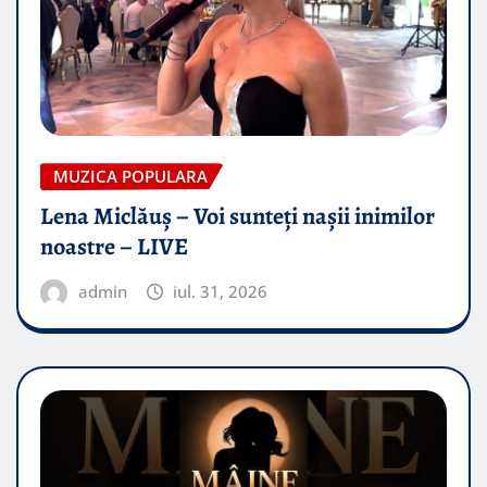
MUZICA POPULARA
Lena Miclăuș – Voi sunteți nașii inimilor
noastre – LIVE
admin
iul. 31, 2026