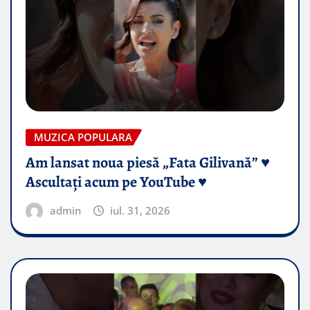
MUZICA POPULARA
Am lansat noua piesă „Fata Gilivană” ♥️
Ascultați acum pe YouTube ♥️
admin
iul. 31, 2026