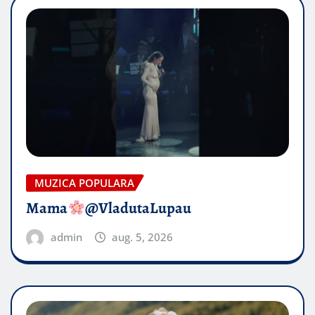
MUZICA POPULARA
Mama
@VladutaLupau
admin
aug. 5, 2026