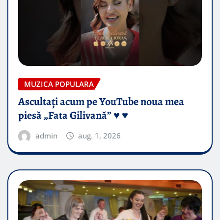
MUZICA POPULARA
Ascultați acum pe YouTube noua mea
piesă „Fata Gilivană” ♥️ ♥️
admin
aug. 1, 2026