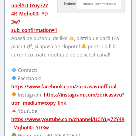
Embed:
nnel/UCIYuy72Y
4R_Mqho00i_YD
3w?
sub_confirmation=1
Apasă pe butonul de like
, distribuie dacă ți-a
plăcut
, și
apasă pe clopoțel
pentru a fi la
curent cu toate noutățile de pe acest canal!
Contact:
Facebook:
https://www.facebook.com/zoricasavuofficial
Instagram:
https://instagram.com/zoricasavu?
utm_medium=copy_link
Youtube:
https://www.youtube.com/channel/UCIYuy72Y4R
_Mqho00i_YD3w
Whatsapp: +40 745 822 677