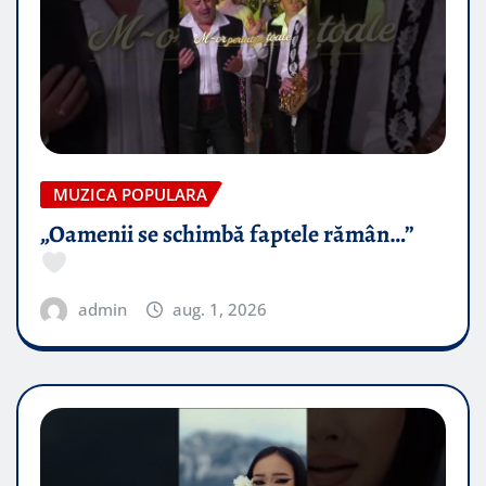
MUZICA POPULARA
„Oamenii se schimbă faptele rămân…”
admin
aug. 1, 2026