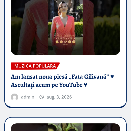
MUZICA POPULARA
Am lansat noua piesă „Fata Gilivană” ♥️
Ascultați acum pe YouTube ♥️
admin
aug. 3, 2026