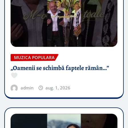
MUZICA POPULARA
„Oamenii se schimbă faptele rămân…”
admin
aug. 1, 2026