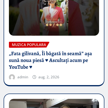
MUZICA POPULARA
„Fata gilivană, Îi băgată în seamă” așa
sună noua piesă ♥️ Ascultați acum pe
YouTube ♥️
admin
aug. 2, 2026