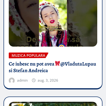
MUZICA POPULARA
Ce iubesc nu pot avea
​@VladutaLupau
si Stefan Andreica
admin
aug. 3, 2026