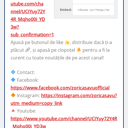
utube.com/cha
Embed:
nnel/UCIYuy72Y
4R_Mqho00i_YD
3w?
sub_confirmation=1
Apasă pe butonul de like
, distribuie dacă ți-a
plăcut
, și
apasă pe clopoțel
pentru a fi la
curent cu toate noutățile de pe acest canal!
Contact:
Facebook:
https://www.facebook.com/zoricasavuofficial
Instagram:
https://instagram.com/zoricasavu?
utm_medium=copy_link
Youtube:
https://www.youtube.com/channel/UCIYuy72Y4R
_Mqho00i_YD3w