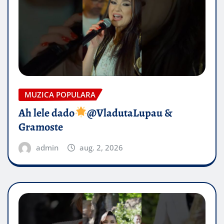
MUZICA POPULARA
Ah lele dado​
@VladutaLupau &
Gramoste
admin
aug. 2, 2026