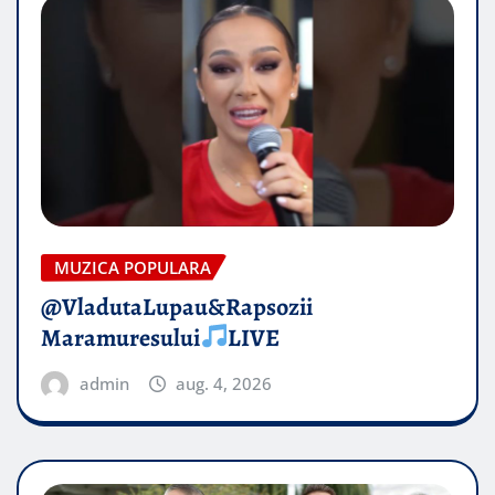
MUZICA POPULARA
@VladutaLupau&Rapsozii
Maramuresului
LIVE
admin
aug. 4, 2026