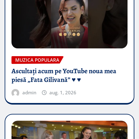
MUZICA POPULARA
Ascultați acum pe YouTube noua mea
piesă „Fata Gilivană” ♥️ ♥️
admin
aug. 1, 2026