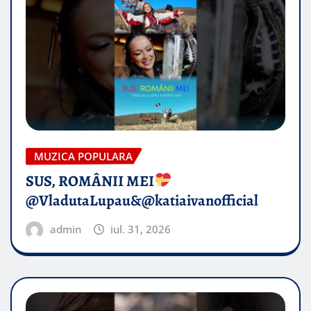
MUZICA POPULARA
SUS, ROMÂNII MEI
@VladutaLupau&@katiaivanofficial
admin
iul. 31, 2026