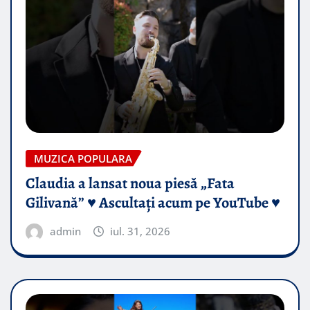
MUZICA POPULARA
Claudia a lansat noua piesă „Fata
Gilivană” ♥️ Ascultați acum pe YouTube ♥️
admin
iul. 31, 2026