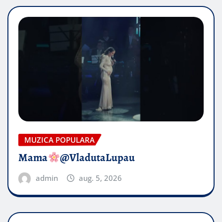
MUZICA POPULARA
Mama
@VladutaLupau
admin
aug. 5, 2026