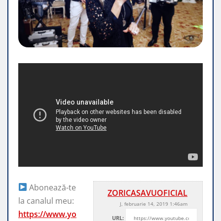
Abonează-te
ZORICASAVUOFICIAL
la canalul meu:
J, februarie 14, 2019 1:46am
https://www.yo
URL: