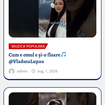
MUZICA POPULARA
Cum e omul e și-o floare
@VladutaLupau
admin
aug. 1, 2026