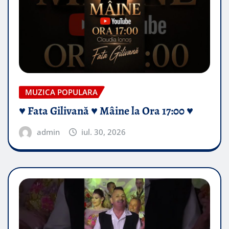
MUZICA POPULARA
♥️ Fata Gilivană ♥️ Mâine la Ora 17:00 ♥️
admin
iul. 30, 2026