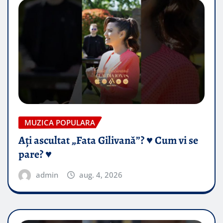
MUZICA POPULARA
Ați ascultat „Fata Gilivană”? ♥️ Cum vi se
pare? ♥️
admin
aug. 4, 2026