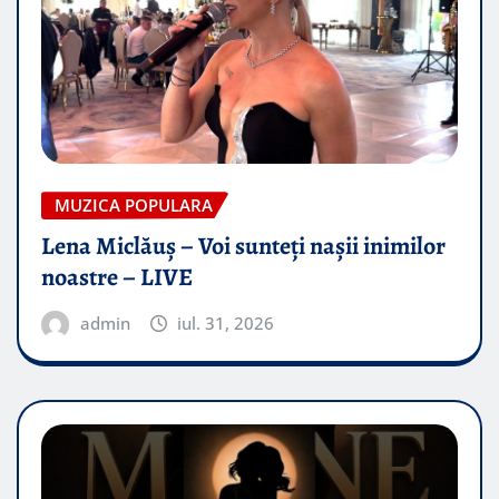
MUZICA POPULARA
Lena Miclăuș – Voi sunteți nașii inimilor
noastre – LIVE
admin
iul. 31, 2026