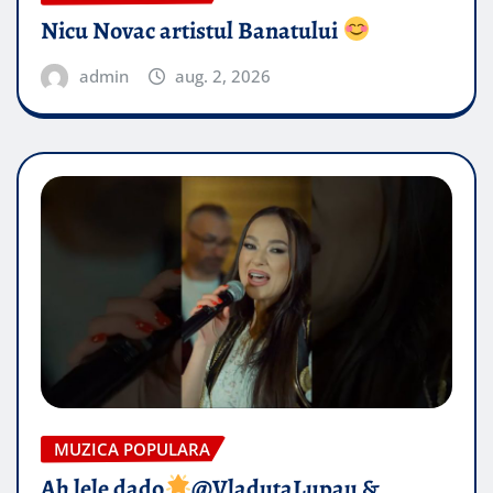
Nicu Novac artistul Banatului
admin
aug. 2, 2026
MUZICA POPULARA
Ah lele dado​
@VladutaLupau &