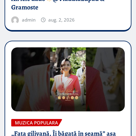
Gramoste
admin
aug. 2, 2026
MUZICA POPULARA
„Fata gilivană, Îi băgată în seamă” așa