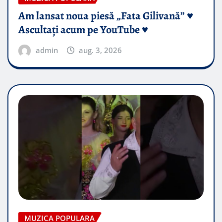
Am lansat noua piesă „Fata Gilivană” ♥️
Ascultați acum pe YouTube ♥️
admin
aug. 3, 2026
MUZICA POPULARA