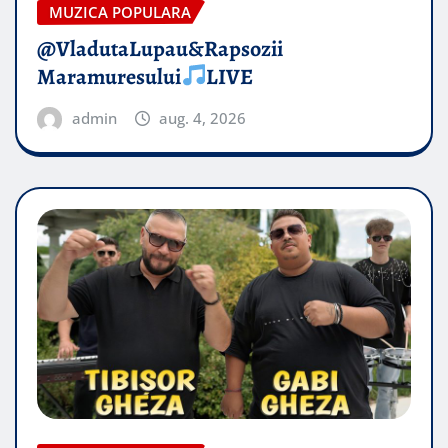
MUZICA POPULARA
@VladutaLupau&Rapsozii
Maramuresului
LIVE
admin
aug. 4, 2026