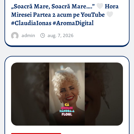
„Soacră Mare, Soacră Mare….”
Hora
Miresei Partea 2 acum pe YouTube
#ClaudiaIonas #AromaDigital
admin
aug. 7, 2026