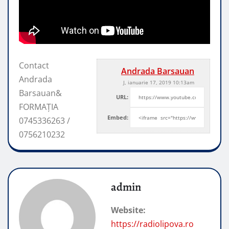
Contact
Andrada Barsauan
Andrada
J, ianuarie 17, 2019 10:13am
Barsauan&
URL:
FORMAȚIA
Embed:
0745336263 /
0756210232
admin
Website:
https://radiolipova.ro