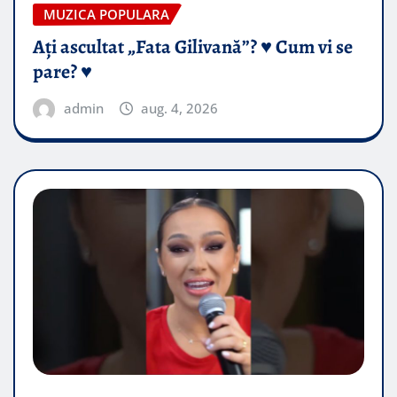
MUZICA POPULARA
Ați ascultat „Fata Gilivană”? ♥️ Cum vi se
pare? ♥️
admin
aug. 4, 2026