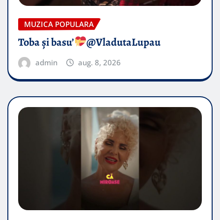
MUZICA POPULARA
Toba și basu’
@VladutaLupau
admin
aug. 8, 2026