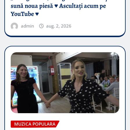
sună noua piesă ♥️ Ascultați acum pe
YouTube ♥️
admin
aug. 2, 2026
MUZICA POPULARA