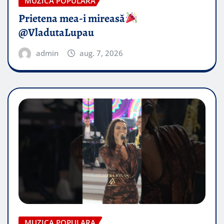
MUZICA POPULARA
Prietena mea-i mireasă​
@VladutaLupau
admin
aug. 7, 2026
MUZICA POPULARA