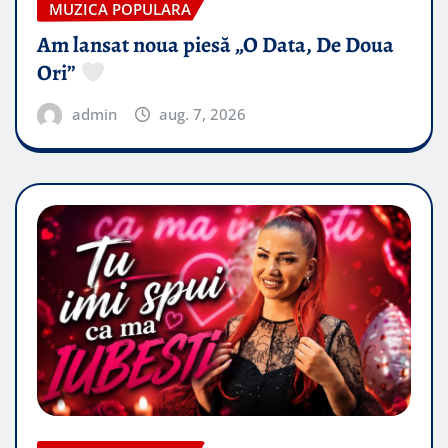
MUZICA POPULARA
Am lansat noua piesă „O Data, De Doua
Ori”
admin
aug. 7, 2026