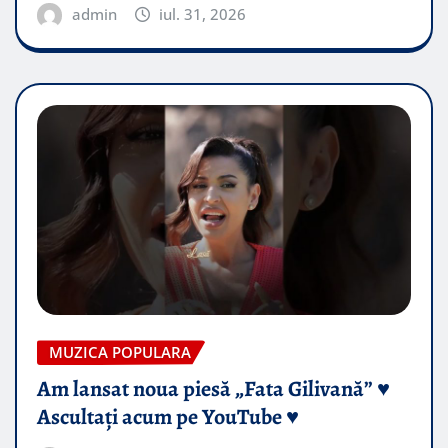
admin
iul. 31, 2026
MUZICA POPULARA
Am lansat noua piesă „Fata Gilivană” ♥️
Ascultați acum pe YouTube ♥️