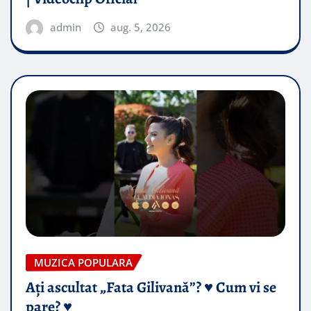
admin
aug. 5, 2026
MUZICA POPULARA
Ați ascultat „Fata Gilivană”? ♥️ Cum vi se
pare? ♥️