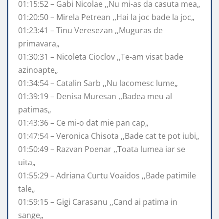
01:15:52 – Gabi Nicolae ,,Nu mi-as da casuta mea„
01:20:50 – Mirela Petrean ,,Hai la joc bade la joc„
01:23:41 – Tinu Veresezan ,,Muguras de
primavara„
01:30:31 – Nicoleta Cioclov ,,Te-am visat bade
azinoapte„
01:34:54 – Catalin Sarb ,,Nu lacomesc lume„
01:39:19 – Denisa Muresan ,,Badea meu al
patimas„
01:43:36 – Ce mi-o dat mie pan cap„
01:47:54 – Veronica Chisota ,,Bade cat te pot iubi„
01:50:49 – Razvan Poenar ,,Toata lumea iar se
uita„
01:55:29 – Adriana Curtu Voaidos ,,Bade patimile
tale„
01:59:15 – Gigi Carasanu ,,Cand ai patima in
sange„