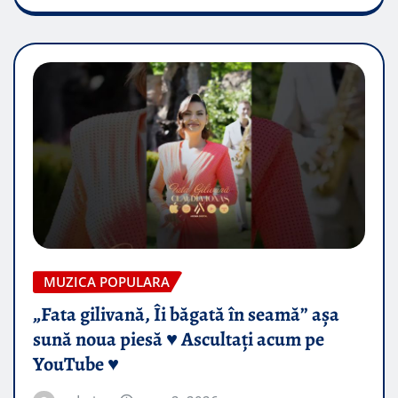
MUZICA POPULARA
„Fata gilivană, Îi băgată în seamă” așa
sună noua piesă ♥️ Ascultați acum pe
YouTube ♥️