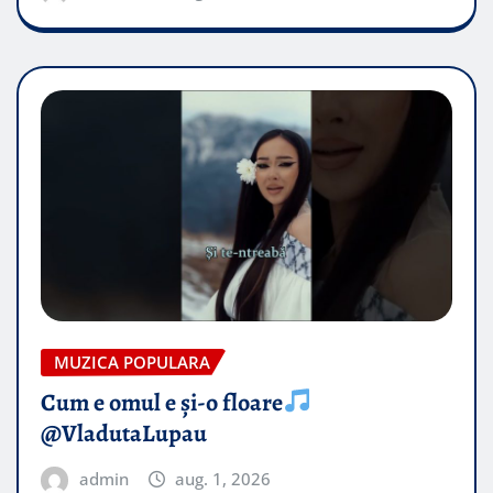
MUZICA POPULARA
Cum e omul e și-o floare
@VladutaLupau
admin
aug. 1, 2026