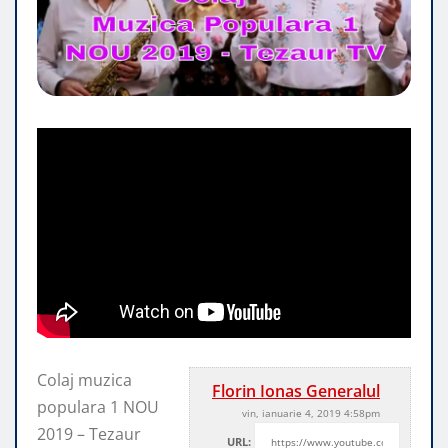
Colaj muzica
Florin Ionas Generalul
populara 1 NOU
vin, ianuarie 4, 2019 4:58pm
2019 – Tezaur
URL: