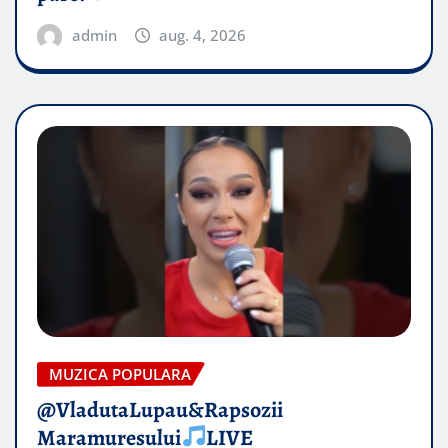
admin
aug. 4, 2026
MUZICA POPULARA
@VladutaLupau&Rapsozii
Maramuresului
LIVE