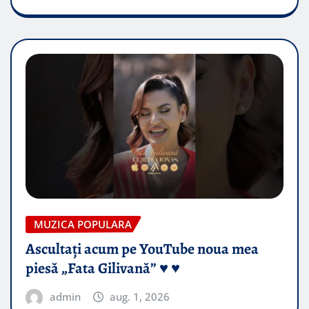
MUZICA POPULARA
Ascultați acum pe YouTube noua mea
piesă „Fata Gilivană” ♥️ ♥️
admin
aug. 1, 2026