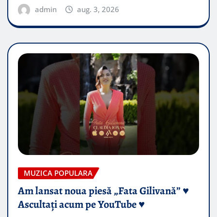
admin
aug. 3, 2026
MUZICA POPULARA
Am lansat noua piesă „Fata Gilivană” ♥️
Ascultați acum pe YouTube ♥️