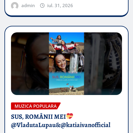
admin
iul. 31, 2026
MUZICA POPULARA
SUS, ROMÂNII MEI
@VladutaLupau&@katiaivanofficial