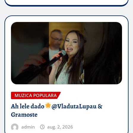
MUZICA POPULARA
Ah lele dado​
@VladutaLupau &
Gramoste
admin
aug. 2, 2026