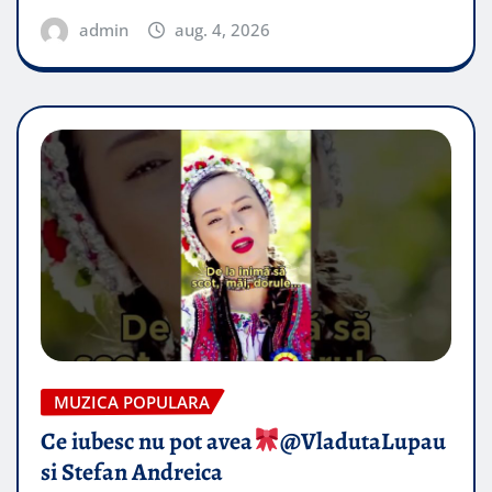
admin
aug. 4, 2026
MUZICA POPULARA
Ce iubesc nu pot avea
​@VladutaLupau
si Stefan Andreica