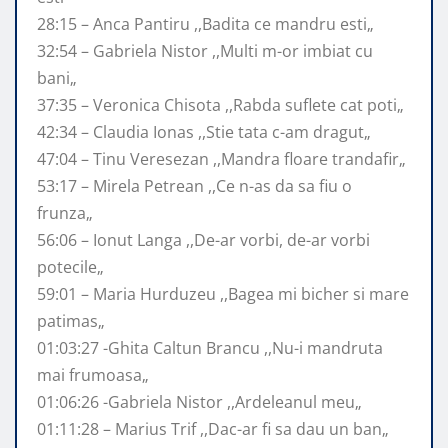
28:15 – Anca Pantiru ,,Badita ce mandru esti„
32:54 – Gabriela Nistor ,,Multi m-or imbiat cu
bani„
37:35 – Veronica Chisota ,,Rabda suflete cat poti„
42:34 – Claudia Ionas ,,Stie tata c-am dragut„
47:04 – Tinu Veresezan ,,Mandra floare trandafir„
53:17 – Mirela Petrean ,,Ce n-as da sa fiu o
frunza„
56:06 – Ionut Langa ,,De-ar vorbi, de-ar vorbi
potecile„
59:01 – Maria Hurduzeu ,,Bagea mi bicher si mare
patimas„
01:03:27 -Ghita Caltun Brancu ,,Nu-i mandruta
mai frumoasa„
01:06:26 -Gabriela Nistor ,,Ardeleanul meu„
01:11:28 – Marius Trif ,,Dac-ar fi sa dau un ban„