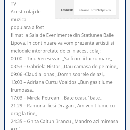
TV
Embed:
Acest colaj de
muzica
populara a fost
filmat la Sala de Evenimente
din Statiunea Baile
Lipova. In continuare va vom prezenta artistii si
melodiile interpretate de ei in acest colaj:
00:00 – Tinu Veresezan ,,Sa fi om ii lucru mare„
03:53 – Gabriela Nistor ,,Dau camasa de pe mine„
09:06 -Claudia Ionas ,,Domnisoarele de azi„
13:03 – Adriana Curtu Voaidos ,,Bun gasit lume
frumoasa„
17:03 – Mirela Petrean ,, Bate ceasu` bate„
21:29 – Ramona Iliesi-Dragan , Am venit lume cu
drag la tine„
24:35 – Ghita Caltun Brancu ,,Mandro azi mireasa
esti`