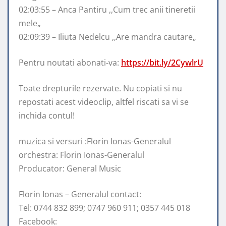
02:03:55 – Anca Pantiru ,,Cum trec anii tineretii
mele„
02:09:39 – Iliuta Nedelcu ,,Are mandra cautare„
Pentru noutati abonati-va:
https://bit.ly/2CywlrU
Toate drepturile rezervate. Nu copiati si nu
repostati acest videoclip, altfel riscati sa vi se
inchida contul!
muzica si versuri :Florin Ionas-Generalul
orchestra: Florin Ionas-Generalul
Producator: General Music
Florin Ionas – Generalul contact:
Tel: 0744 832 899; 0747 960 911; 0357 445 018
Facebook: