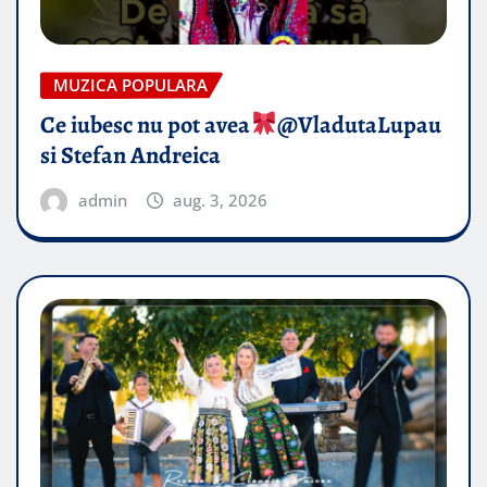
MUZICA POPULARA
Ce iubesc nu pot avea
​@VladutaLupau
si Stefan Andreica
admin
aug. 3, 2026