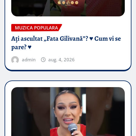
MUZICA POPULARA
Ați ascultat „Fata Gilivană”? ♥️ Cum vi se
pare? ♥️
admin
aug. 4, 2026