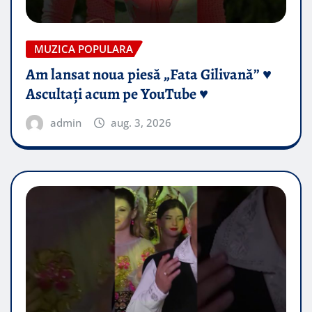
MUZICA POPULARA
Am lansat noua piesă „Fata Gilivană” ♥️
Ascultați acum pe YouTube ♥️
admin
aug. 3, 2026