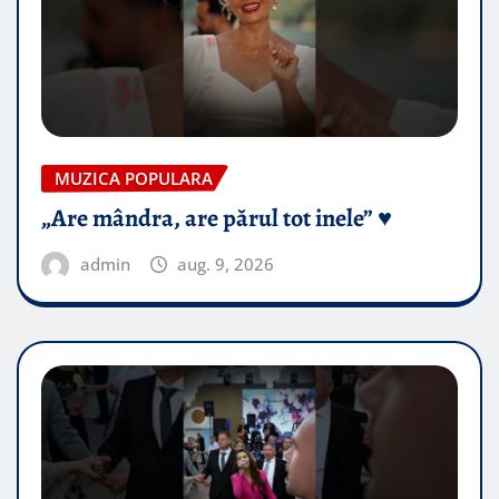
MUZICA POPULARA
„Are mândra, are părul tot inele” ♥️
admin
aug. 9, 2026