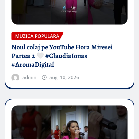
MUZICA POPULARA
Noul colaj pe YouTube Hora Miresei
Partea 2
#ClaudiaIonas
#AromaDigital
admin
aug. 10, 2026