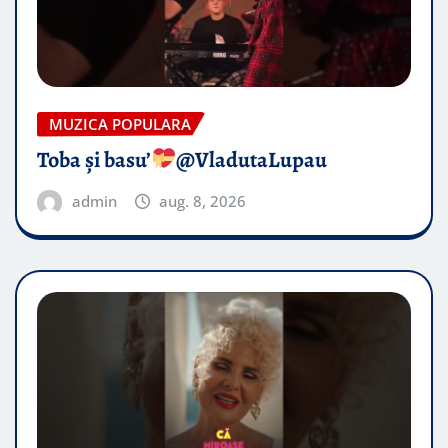
MUZICA POPULARA
Toba și basu’
@VladutaLupau
admin
aug. 8, 2026