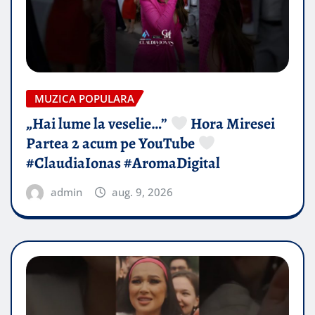
MUZICA POPULARA
„Hai lume la veselie…”
Hora Miresei
Partea 2 acum pe YouTube
#ClaudiaIonas #AromaDigital
admin
aug. 9, 2026