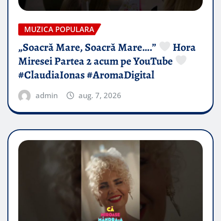
MUZICA POPULARA
„Soacră Mare, Soacră Mare….”
Hora
Miresei Partea 2 acum pe YouTube
#ClaudiaIonas #AromaDigital
admin
aug. 7, 2026