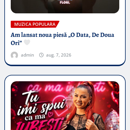
MUZICA POPULARA
Am lansat noua piesă „O Data, De Doua
Ori”
admin
aug. 7, 2026