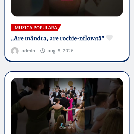
MUZICA POPULARA
„Are mândra, are rochie-nflorată”
admin
aug. 8, 2026