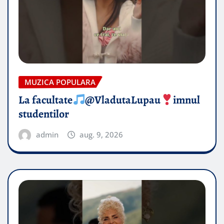
MUZICA POPULARA
La facultate
@VladutaLupau
imnul
studentilor
admin
aug. 9, 2026