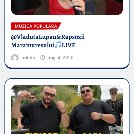
MUZICA POPULARA
@VladutaLupau&Rapsozii
Maramuresului
LIVE
admin
aug. 4, 2026