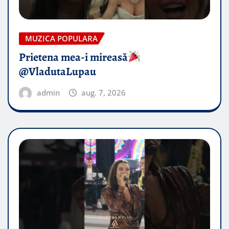
MUZICA POPULARA
Prietena mea-i mireasă​
@VladutaLupau
admin
aug. 7, 2026