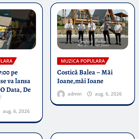
ULARA
MUZICA POPULARA
7:00 pe
Costică Balea – Măi
se va lansa
Ioane,măi Ioane
 O Data, De
admin
aug. 6, 2026
aug. 6, 2026