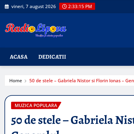
Skip
vineri, 7 august 2026
2:33:16 PM
to
content
ACASA
DEDICATII
Home
50 de stele – Gabriela Nistor si Florin Ionas – Gen
MUZICA POPULARA
50 de stele – Gabriela Nis