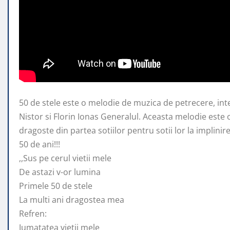
50 de stele este o melodie de muzica de petrecere, int
Nistor si Florin Ionas Generalul. Aceasta melodie
este 
dragoste din partea sotiilor pentru sotii lor la implini
50 de ani!!!
,,Sus pe cerul vietii mele
De astazi v-or lumina
Primele 50 de stele
La multi ani dragostea mea
Refren:
Jumatatea vietii mele