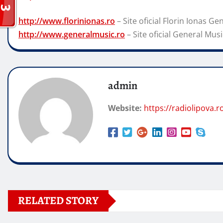
http://www.florinionas.ro
– Site oficial Florin Ionas Ge
http://www.generalmusic.ro
– Site oficial General Musi
admin
Website:
https://radiolipova.r
RELATED STORY