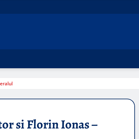
eralul
tor si Florin Ionas –