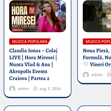
MUZICA POPULARA
MUZICA POP
Claudia Ionas – Colaj
Noua Piesă,
LIVE | Hora Miresei |
Formulă, No
Nunta Vlad & Ana |
Vineri Or
Akropolis Events
admin
Craiova | Partea 2
admin
aug. 5, 2026