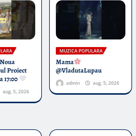
ULARA
MUZICA POPULARA
 Noua
Mama
ul Proiect
@VladutaLupau
a 17:00
admin
aug. 5, 2026
aug. 5, 2026