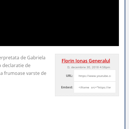
erpretata de Gabriela
Florin Ionas Generalul
o declaratie de
D, decembrie 30, 2018 4:58pm
rea frumoase varste de
URL:
Embed: