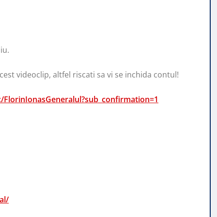
iu.
st videoclip, altfel riscati sa vi se inchida contul!
/FlorinIonasGeneralul?sub_confirmation=1
al/