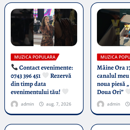
MUZICA POPULARA
MUZICA POP
Contact evenimente:
Mâine Ora 1
0743 396 451
Rezervă
canalul meu 
din timp data
noua piesă „
evenimentului tău!
Doua Ori”
admin
aug. 7, 2026
admin