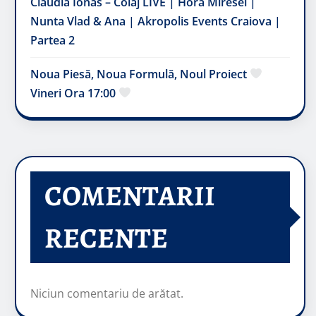
Claudia Ionas – Colaj LIVE | Hora Miresei |
Nunta Vlad & Ana | Akropolis Events Craiova |
Partea 2
Noua Piesă, Noua Formulă, Noul Proiect
Vineri Ora 17:00
COMENTARII
RECENTE
Niciun comentariu de arătat.