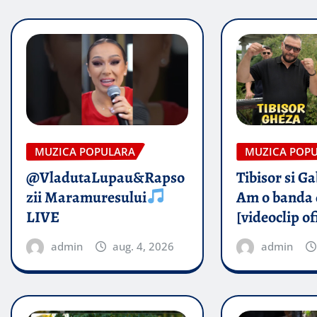
MUZICA POPULARA
MUZICA POP
@VladutaLupau&Rapso
Tibisor si G
zii Maramuresului
Am o banda 
LIVE
[videoclip of
admin
aug. 4, 2026
admin