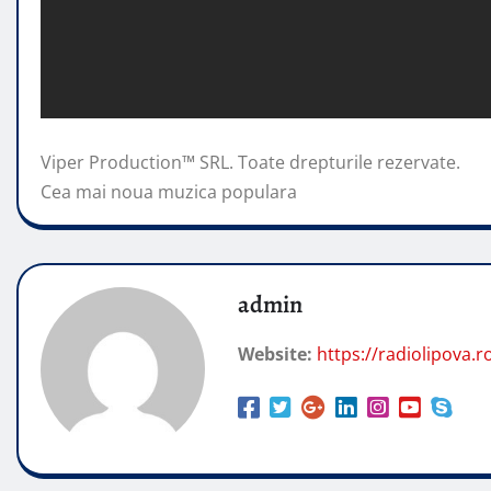
Viper Production™ SRL. Toate drepturile rezervate.
Cea mai noua muzica populara
admin
Website:
https://radiolipova.r