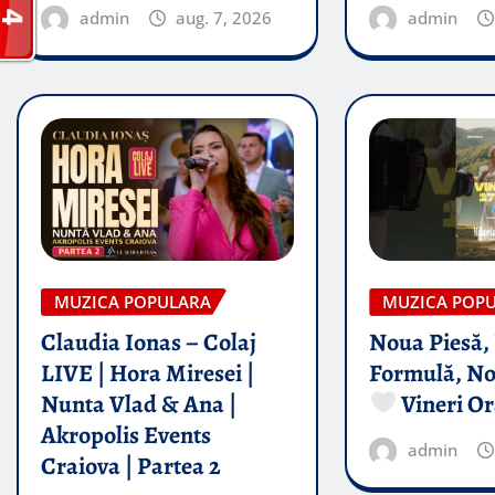
admin
aug. 7, 2026
admin
MUZICA POPULARA
MUZICA POP
Claudia Ionas – Colaj
Noua Piesă,
LIVE | Hora Miresei |
Formulă, No
Nunta Vlad & Ana |
Vineri Or
Akropolis Events
admin
Craiova | Partea 2