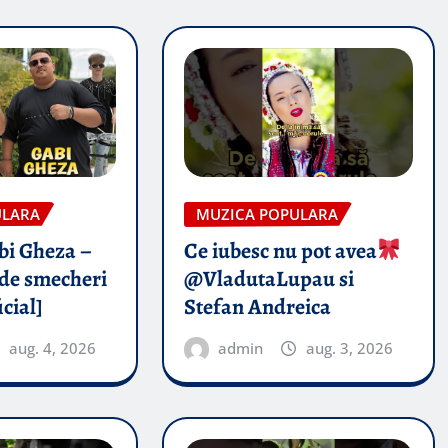
ULARA
MUZICA POPULARA
abi Gheza –
Ce iubesc nu pot avea
de smecheri
@VladutaLupau si
icial]
Stefan Andreica
aug. 4, 2026
admin
aug. 3, 2026