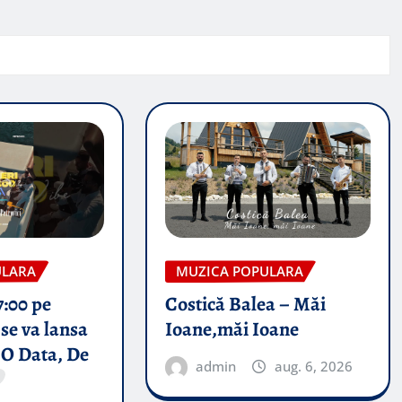
ULARA
MUZICA POPULARA
7:00 pe
Costică Balea – Măi
se va lansa
Ioane,măi Ioane
 O Data, De
admin
aug. 6, 2026