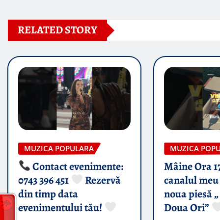
RELATED STORY
MUZICA POPULARA
MUZICA POP
Contact evenimente:
Mâine Ora 1
0743 396 451
Rezervă
canalul meu 
din timp data
noua piesă „
evenimentului tău!
Doua Ori”