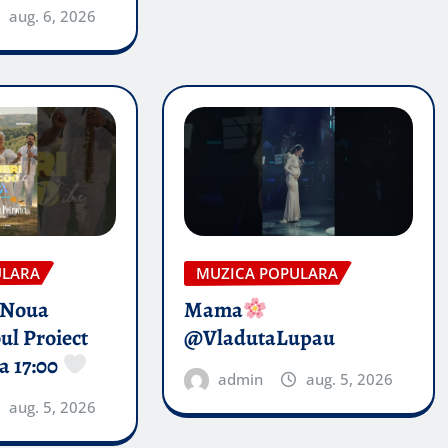
aug. 6, 2026
ULARA
MUZICA POPULARA
 Noua
Mama
ul Proiect
@VladutaLupau
a 17:00
admin
aug. 5, 2026
aug. 5, 2026