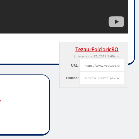
TezaurFolcloricRO
J, decembrie 27, 2018 9:49am
URL:
Embed:
o