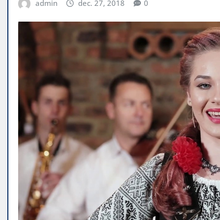
admin
dec. 27, 2018
0