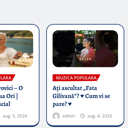
ULARA
MUZICA POPULARA
ovici – O
Ați ascultat „Fata
a Ori |
Gilivană”? ♥️ Cum vi se
icial
pare? ♥️
aug. 5, 2026
admin
aug. 4, 2026