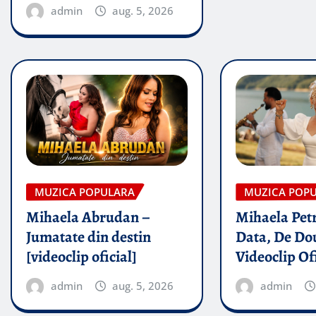
admin
aug. 5, 2026
MUZICA POPULARA
MUZICA POP
Mihaela Abrudan –
Mihaela Petr
Jumatate din destin
Data, De Dou
[videoclip oficial]
Videoclip Of
admin
aug. 5, 2026
admin