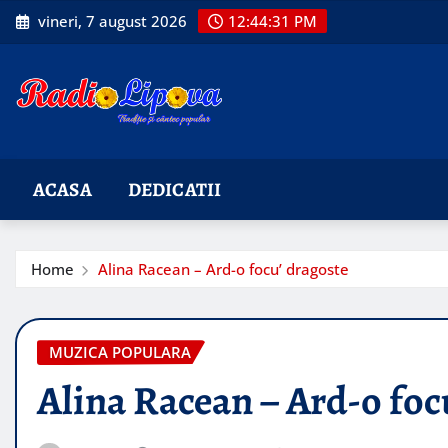
Skip
vineri, 7 august 2026
12:44:32 PM
to
content
ACASA
DEDICATII
Home
Alina Racean – Ard-o focu’ dragoste
MUZICA POPULARA
Alina Racean – Ard-o foc