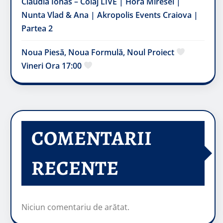
Claudia Ionas – Colaj LIVE | Hora Miresei |
Nunta Vlad & Ana | Akropolis Events Craiova |
Partea 2
Noua Piesă, Noua Formulă, Noul Proiect
Vineri Ora 17:00
COMENTARII
RECENTE
Niciun comentariu de arătat.