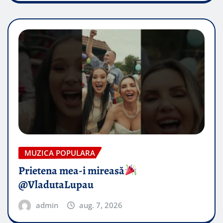
MUZICA POPULARA
Prietena mea-i mireasă​
@VladutaLupau
admin
aug. 7, 2026