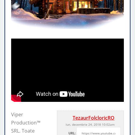
Viper
TezaurFolcloricRO
Production™
lun, decembrie 24, 2018 10:02am
SRL. Toate
URL: