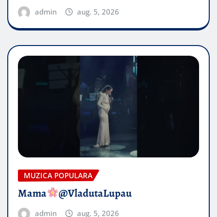
admin
aug. 5, 2026
MUZICA POPULARA
Mama
@VladutaLupau
admin
aug. 5, 2026