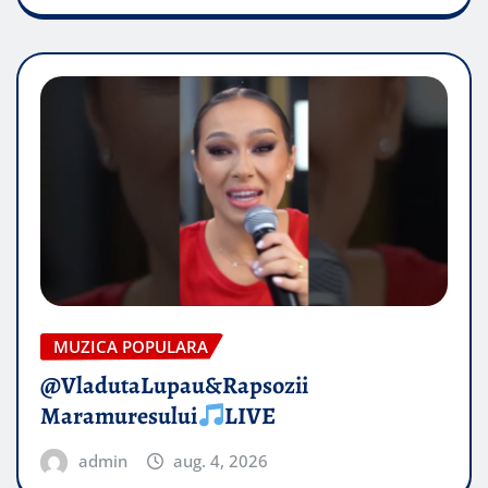
MUZICA POPULARA
@VladutaLupau&Rapsozii
Maramuresului
LIVE
admin
aug. 4, 2026