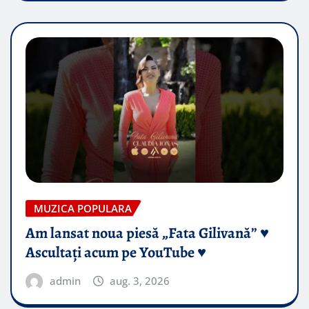
MUZICA POPULARA
Am lansat noua piesă „Fata Gilivană” ♥️
Ascultați acum pe YouTube ♥️
admin
aug. 3, 2026