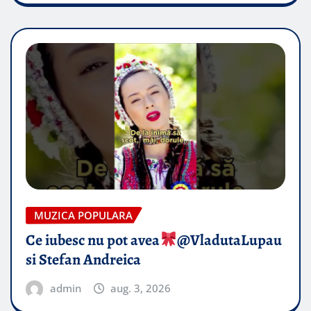
MUZICA POPULARA
Ce iubesc nu pot avea
​@VladutaLupau
si Stefan Andreica
admin
aug. 3, 2026