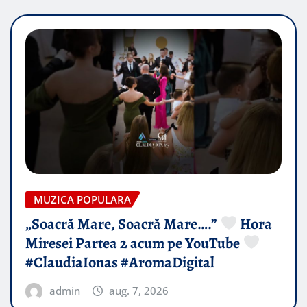
MUZICA POPULARA
„Soacră Mare, Soacră Mare….”
Hora
Miresei Partea 2 acum pe YouTube
#ClaudiaIonas #AromaDigital
admin
aug. 7, 2026