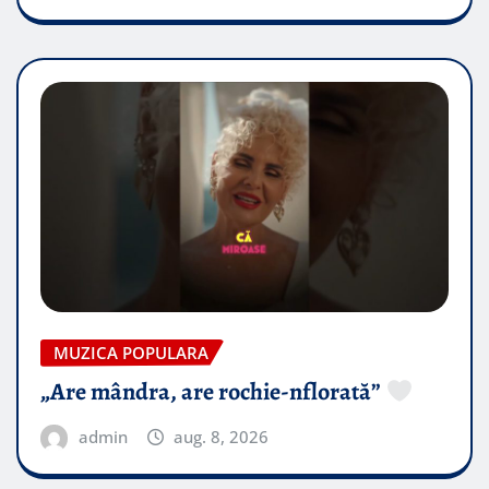
MUZICA POPULARA
„Are mândra, are rochie-nflorată”
admin
aug. 8, 2026