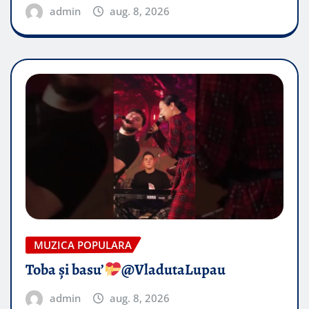
admin
aug. 8, 2026
MUZICA POPULARA
Toba și basu’
@VladutaLupau
admin
aug. 8, 2026