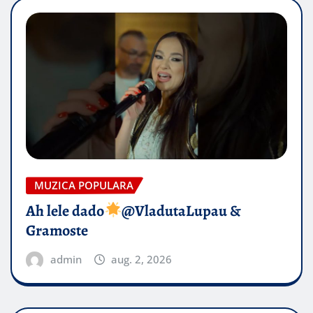
MUZICA POPULARA
Ah lele dado​
@VladutaLupau &
Gramoste
admin
aug. 2, 2026