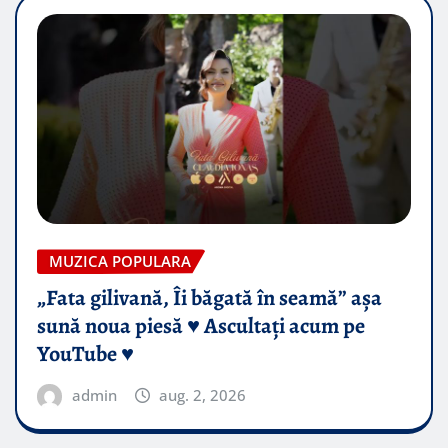
MUZICA POPULARA
„Fata gilivană, Îi băgată în seamă” așa
sună noua piesă ♥️ Ascultați acum pe
YouTube ♥️
admin
aug. 2, 2026