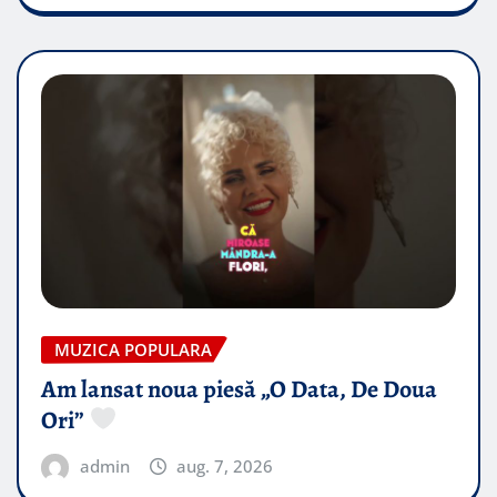
MUZICA POPULARA
Am lansat noua piesă „O Data, De Doua
Ori”
admin
aug. 7, 2026