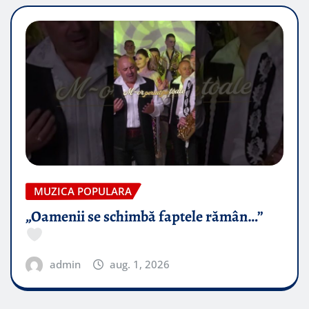
MUZICA POPULARA
„Oamenii se schimbă faptele rămân…”
admin
aug. 1, 2026