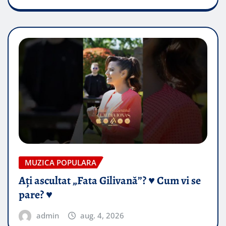
MUZICA POPULARA
Ați ascultat „Fata Gilivană”? ♥️ Cum vi se
pare? ♥️
admin
aug. 4, 2026