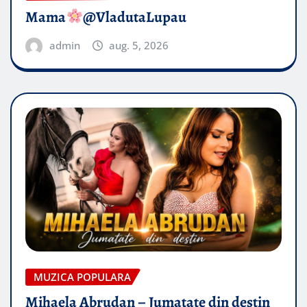
Mama
@VladutaLupau
admin
aug. 5, 2026
MUZICA POPULARA
Mihaela Abrudan – Jumatate din destin