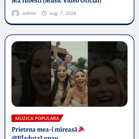
Ma Iubesti (Music Video Oficial)
admin
aug. 7, 2026
MUZICA POPULARA
Prietena mea-i mireasă​
@VladutaLupau