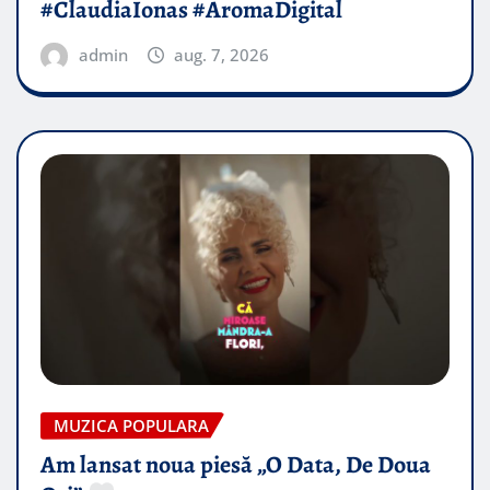
#ClaudiaIonas #AromaDigital
admin
aug. 7, 2026
MUZICA POPULARA
Am lansat noua piesă „O Data, De Doua