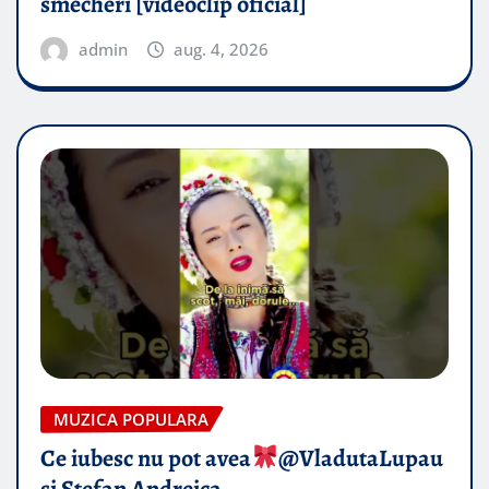
smecheri [videoclip oficial]
admin
aug. 4, 2026
MUZICA POPULARA
Ce iubesc nu pot avea
​@VladutaLupau