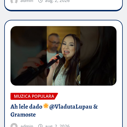
admin
aug. 2, 2026
MUZICA POPULARA
Ah lele dado​
@VladutaLupau &
Gramoste
admin
aug. 2, 2026