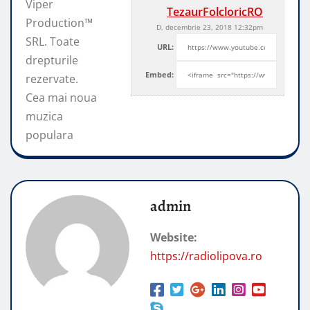
Viper
TezaurFolcloricRO
Production™
D, decembrie 23, 2018 12:32pm
SRL. Toate
URL:
drepturile
Embed:
rezervate.
Cea mai noua
muzica
populara
admin
Website:
https://radiolipova.ro