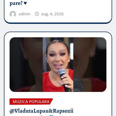
pare? ♥️
admin
aug. 4, 2026
MUZICA POPULARA
@VladutaLupau&Rapsozii