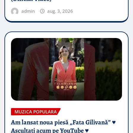
admin
aug. 3, 2026
MUZICA POPULARA
Am lansat noua piesă „Fata Gilivană” ♥️
Ascultați acum pe YouTube ♥️