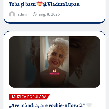
Toba și basu’
@VladutaLupau
admin
aug. 8, 2026
MUZICA POPULARA
„Are mândra, are rochie-nflorată”