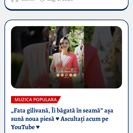
MUZICA POPULARA
„Fata gilivană, Îi băgată în seamă” așa
sună noua piesă ♥️ Ascultați acum pe
YouTube ♥️