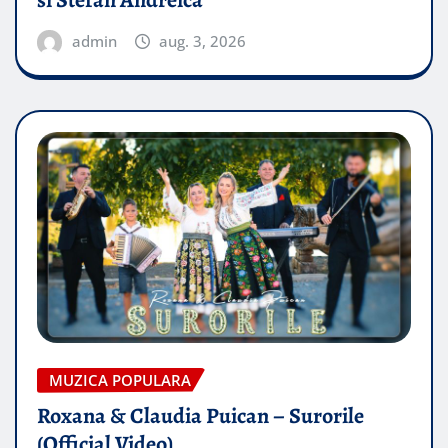
si Stefan Andreica
admin
aug. 3, 2026
MUZICA POPULARA
Roxana & Claudia Puican – Surorile
(Official Video)