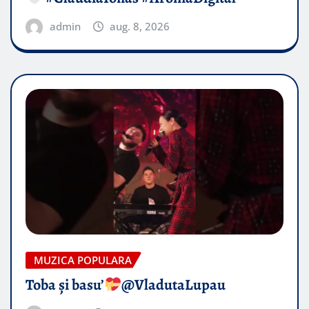
admin
aug. 8, 2026
MUZICA POPULARA
Toba și basu’
@VladutaLupau