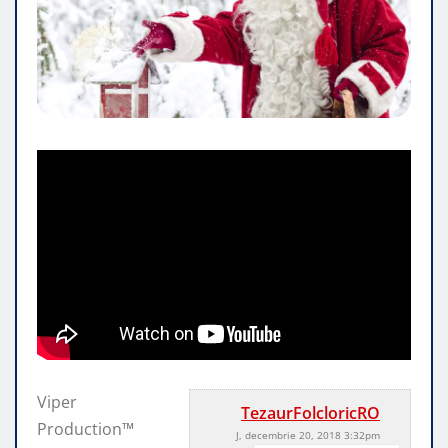
Viper
TezaurFolcloricRO
Production™
J, decembrie 20, 2018 3:32pm