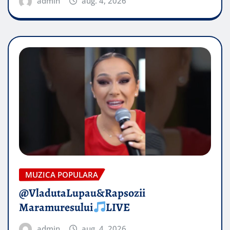
admin
aug. 4, 2026
MUZICA POPULARA
@VladutaLupau&Rapsozii
Maramuresului
LIVE
admin
aug. 4, 2026