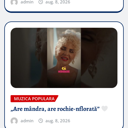
admin
aug. 8, 2026
MUZICA POPULARA
„Are mândra, are rochie-nflorată”
admin
aug. 8, 2026