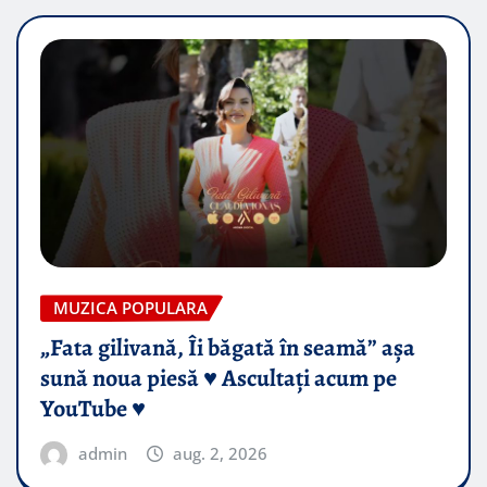
MUZICA POPULARA
„Fata gilivană, Îi băgată în seamă” așa
sună noua piesă ♥️ Ascultați acum pe
YouTube ♥️
admin
aug. 2, 2026