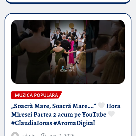
MUZICA POPULARA
„Soacră Mare, Soacră Mare….”
Hora
Miresei Partea 2 acum pe YouTube
#ClaudiaIonas #AromaDigital
admin
aug. 7, 2026