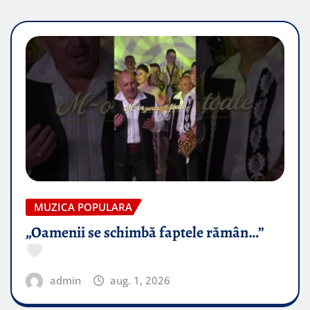
MUZICA POPULARA
„Oamenii se schimbă faptele rămân…”
admin
aug. 1, 2026