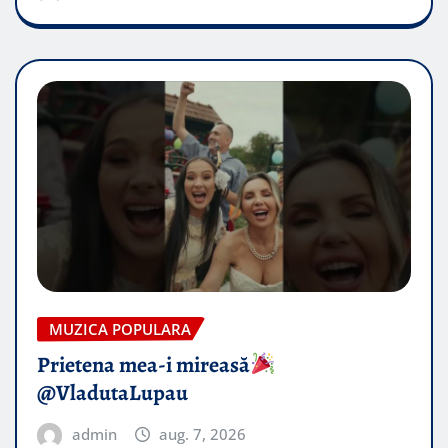
MUZICA POPULARA
Prietena mea-i mireasă​
@VladutaLupau
admin
aug. 7, 2026