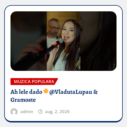
MUZICA POPULARA
Ah lele dado​
@VladutaLupau &
Gramoste
admin
aug. 2, 2026