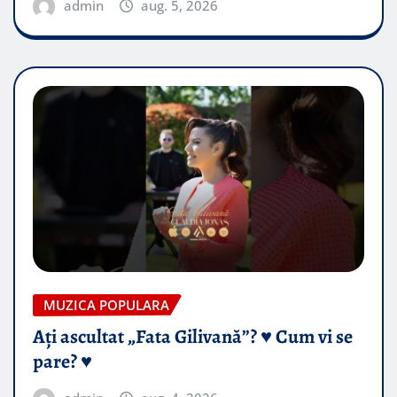
admin
aug. 5, 2026
MUZICA POPULARA
Ați ascultat „Fata Gilivană”? ♥️ Cum vi se
pare? ♥️