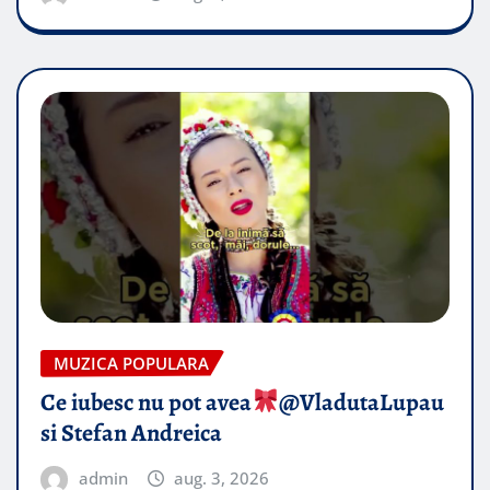
MUZICA POPULARA
Ce iubesc nu pot avea
​@VladutaLupau
si Stefan Andreica
admin
aug. 3, 2026