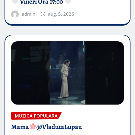
Vineri Ora 17:00
admin
aug. 5, 2026
MUZICA POPULARA
Mama
@VladutaLupau