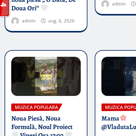
admin
Doua Ori”
admin
aug. 6, 2026
MUZICA POPULARA
MUZICA POP
Noua Piesă, Noua
Mama
Formulă, Noul Proiect
@VladutaL
Vineri Ora 17:00