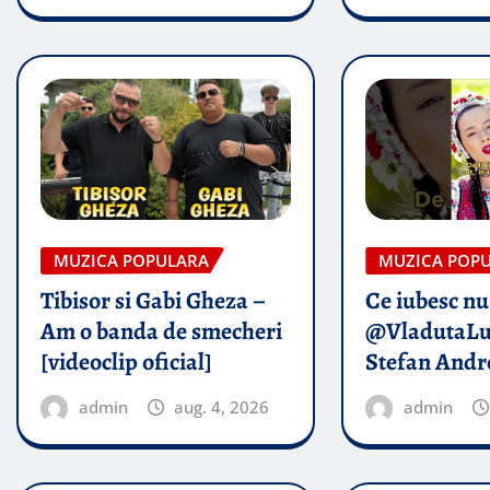
MUZICA POPULARA
MUZICA POP
Tibisor si Gabi Gheza –
Ce iubesc nu
Am o banda de smecheri
@VladutaLu
[videoclip oficial]
Stefan Andr
admin
aug. 4, 2026
admin