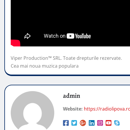
Viper Production™ SRL. Toate drepturile rezervate.
Cea mai noua muzica populara
admin
Website:
https://radiolipova.r