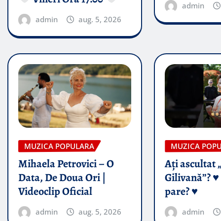
admin
admin
aug. 5, 2026
MUZICA POPULARA
MUZICA POP
Mihaela Petrovici – O
Ați ascultat 
Data, De Doua Ori |
Gilivană”? ♥️
Videoclip Oficial
pare? ♥️
admin
aug. 5, 2026
admin