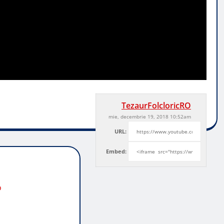
TezaurFolcloricRO
mie, decembrie 19, 2018 10:52am
URL:
Embed:
o