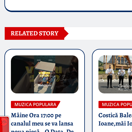
RELATED STORY
MUZICA POPULARA
MUZICA POP
Mâine Ora 17:00 pe
Costică Bale
canalul meu se va lansa
Ioane,măi I
noua piesă „ O Data, De