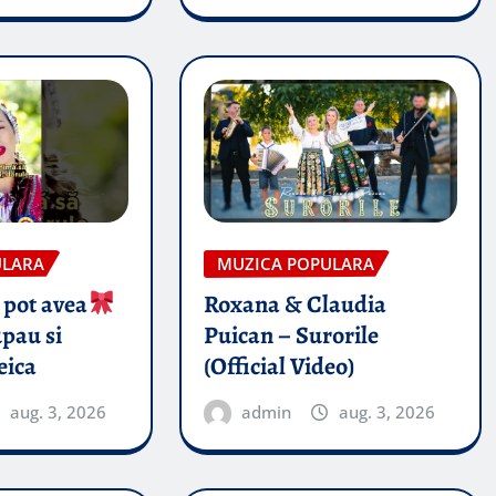
ULARA
MUZICA POPULARA
 pot avea
Roxana & Claudia
pau si
Puican – Surorile
eica
(Official Video)
aug. 3, 2026
admin
aug. 3, 2026