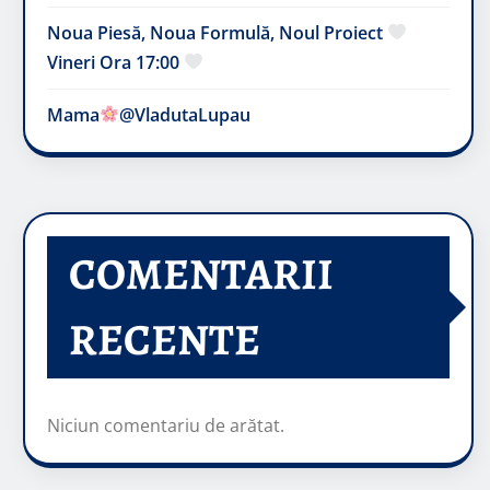
Noua Piesă, Noua Formulă, Noul Proiect
Vineri Ora 17:00
Mama
@VladutaLupau
COMENTARII
RECENTE
Niciun comentariu de arătat.