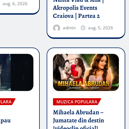
aug. 6, 2026
Akropolis Events
Craiova | Partea 2
admin
aug. 5, 2026
ULARA
MUZICA POPULARA
Mihaela Abrudan –
upau
Jumatate din destin
[videoclip oficial]