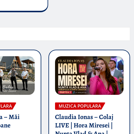
ULARA
MUZICA POPULARA
a – Măi
Claudia Ionas – Colaj
oane
LIVE | Hora Miresei |
Nunta Vlad & Ana |