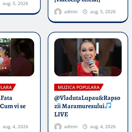
aug. 5, 2026
admin
aug. 5, 2026
ULARA
MUZICA POPULARA
„Fata
@VladutaLupau&Rapso
 Cum vi se
zii Maramuresului
LIVE
aug. 4, 2026
admin
aug. 4, 2026