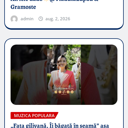
Gramoste
admin
aug. 2, 2026
MUZICA POPULARA
„Fata gilivană, Îi băgată în seamă” așa