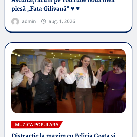
piesă „Fata Gilivană” ♥️ ♥️
admin
aug. 1, 2026
MUZICA POPULARA
Distractie la maxim cu Felicia Costa si