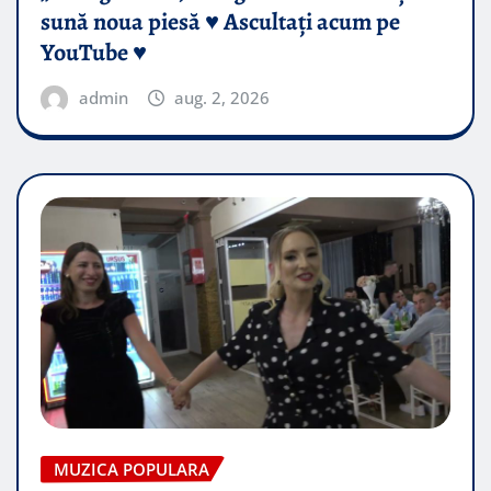
sună noua piesă ♥️ Ascultați acum pe
YouTube ♥️
admin
aug. 2, 2026
MUZICA POPULARA