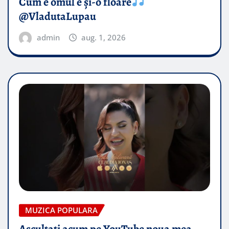
Cum e omul e și-o floare
@VladutaLupau
admin
aug. 1, 2026
MUZICA POPULARA
Ascultați acum pe YouTube noua mea