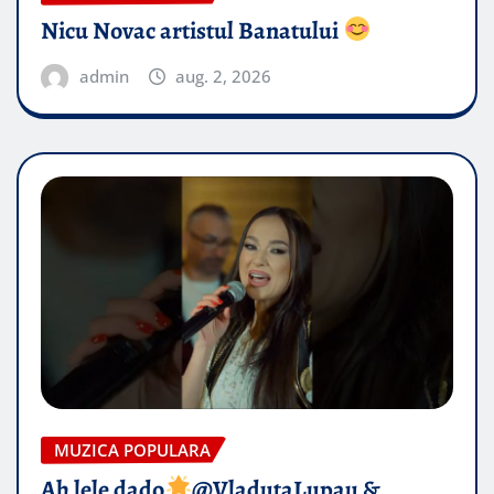
Nicu Novac artistul Banatului
admin
aug. 2, 2026
MUZICA POPULARA
Ah lele dado​
@VladutaLupau &