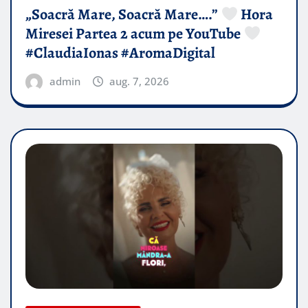
„Soacră Mare, Soacră Mare….”
Hora
Miresei Partea 2 acum pe YouTube
#ClaudiaIonas #AromaDigital
admin
aug. 7, 2026