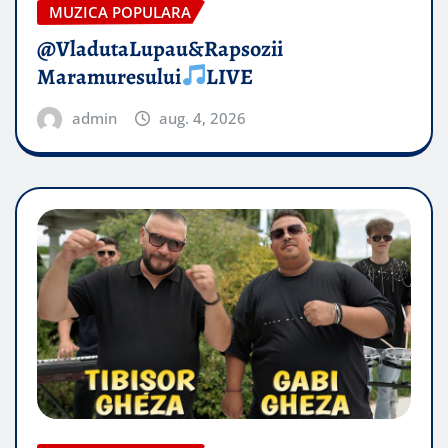
MUZICA POPULARA
@VladutaLupau&Rapsozii
Maramuresului
LIVE
admin
aug. 4, 2026