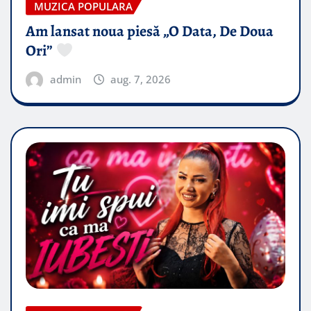
MUZICA POPULARA
Am lansat noua piesă „O Data, De Doua
Ori”
admin
aug. 7, 2026