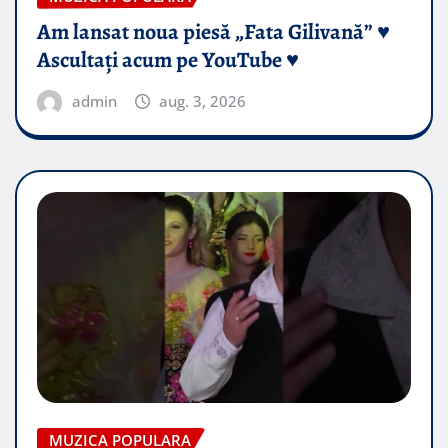
Am lansat noua piesă „Fata Gilivană” ♥️
Ascultați acum pe YouTube ♥️
admin
aug. 3, 2026
MUZICA POPULARA