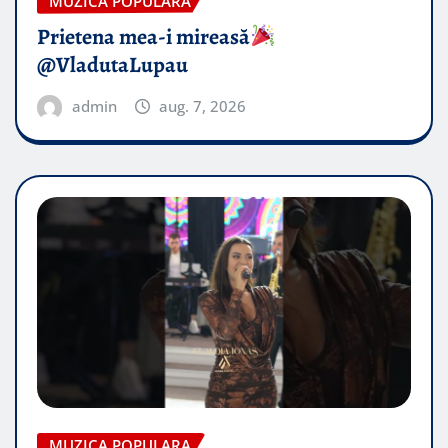
MUZICA POPULARA
Prietena mea-i mireasă​
@VladutaLupau
admin
aug. 7, 2026
MUZICA POPULARA