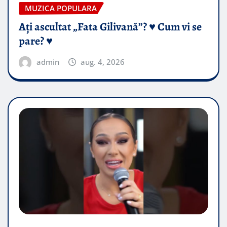
MUZICA POPULARA
Ați ascultat „Fata Gilivană”? ♥️ Cum vi se
pare? ♥️
admin
aug. 4, 2026