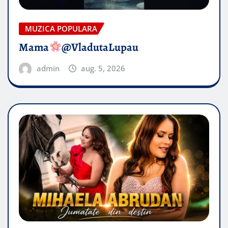
MUZICA POPULARA
Mama
@VladutaLupau
admin
aug. 5, 2026