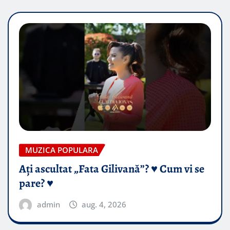
MUZICA POPULARA
Ați ascultat „Fata Gilivană”? ♥️ Cum vi se
pare? ♥️
admin
aug. 4, 2026