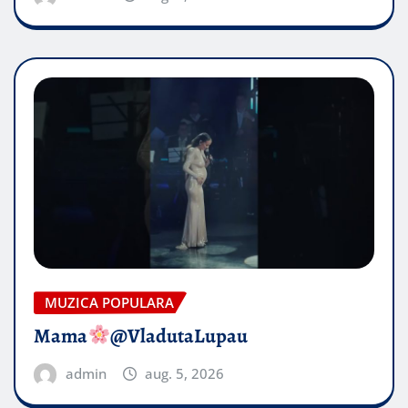
MUZICA POPULARA
Mama
@VladutaLupau
admin
aug. 5, 2026