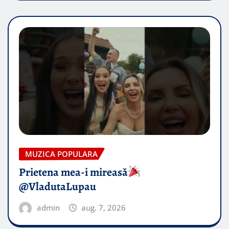
MUZICA POPULARA
Prietena mea-i mireasă​
@VladutaLupau
admin
aug. 7, 2026