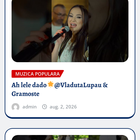
MUZICA POPULARA
Ah lele dado​
@VladutaLupau &
Gramoste
admin
aug. 2, 2026