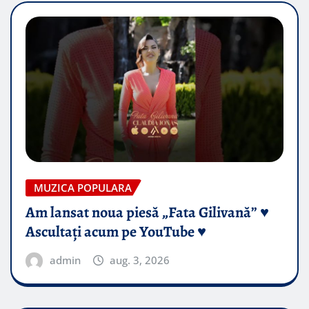
MUZICA POPULARA
Am lansat noua piesă „Fata Gilivană” ♥️
Ascultați acum pe YouTube ♥️
admin
aug. 3, 2026