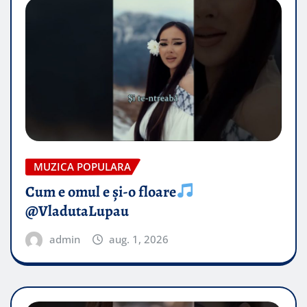
MUZICA POPULARA
Cum e omul e și-o floare
@VladutaLupau
admin
aug. 1, 2026