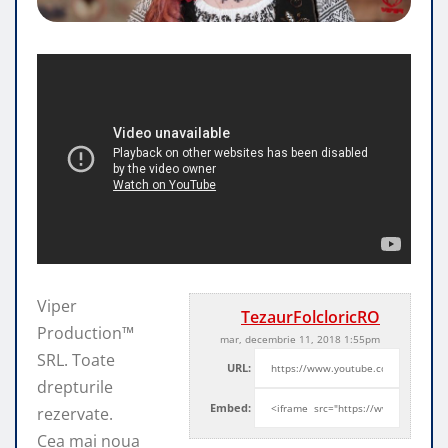
Viper
TezaurFolcloricRO
Production™
mar, decembrie 11, 2018 1:55pm
SRL. Toate
URL:
drepturile
Embed:
rezervate.
Cea mai noua