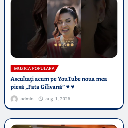
MUZICA POPULARA
Ascultați acum pe YouTube noua mea
piesă „Fata Gilivană” ♥️ ♥️
admin
aug. 1, 2026