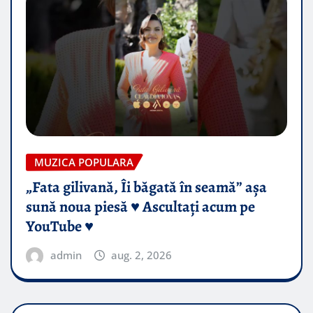
MUZICA POPULARA
„Fata gilivană, Îi băgată în seamă” așa
sună noua piesă ♥️ Ascultați acum pe
YouTube ♥️
admin
aug. 2, 2026