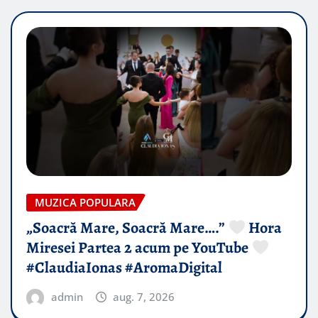
MUZICA POPULARA
„Soacră Mare, Soacră Mare….”
Hora
Miresei Partea 2 acum pe YouTube
#ClaudiaIonas #AromaDigital
admin
aug. 7, 2026