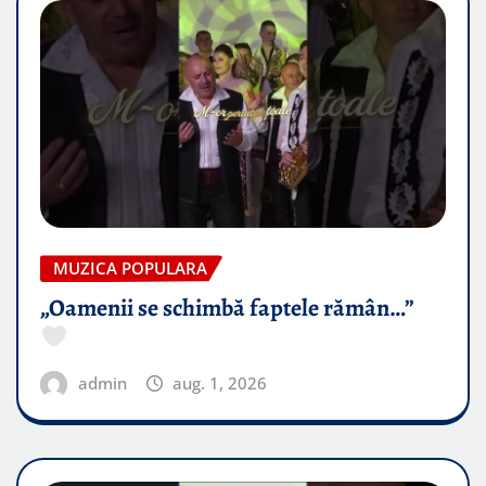
MUZICA POPULARA
„Oamenii se schimbă faptele rămân…”
admin
aug. 1, 2026