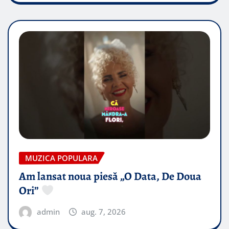
MUZICA POPULARA
Am lansat noua piesă „O Data, De Doua
Ori”
admin
aug. 7, 2026