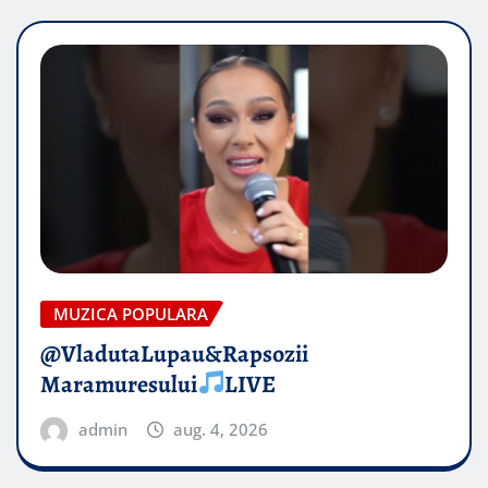
MUZICA POPULARA
@VladutaLupau&Rapsozii
Maramuresului
LIVE
admin
aug. 4, 2026