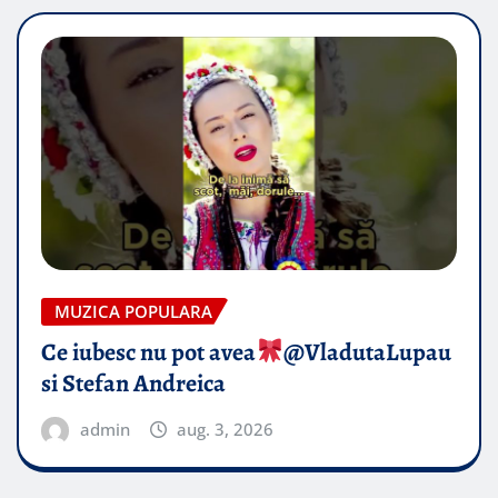
MUZICA POPULARA
Ce iubesc nu pot avea
​@VladutaLupau
si Stefan Andreica
admin
aug. 3, 2026