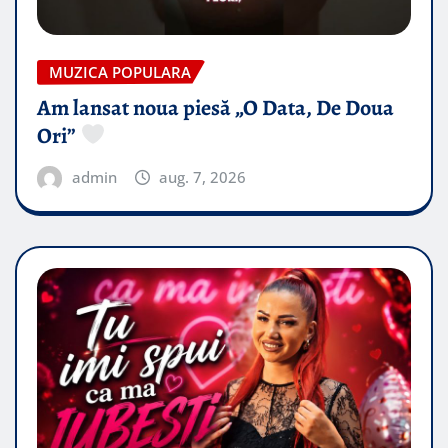
MUZICA POPULARA
Am lansat noua piesă „O Data, De Doua
Ori”
admin
aug. 7, 2026