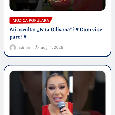
MUZICA POPULARA
Ați ascultat „Fata Gilivană”? ♥️ Cum vi se
pare? ♥️
admin
aug. 4, 2026