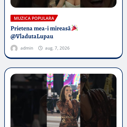
MUZICA POPULARA
Prietena mea-i mireasă​
@VladutaLupau
admin
aug. 7, 2026