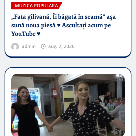
MUZICA POPULARA
„Fata gilivană, Îi băgată în seamă” așa
sună noua piesă ♥️ Ascultați acum pe
YouTube ♥️
admin
aug. 2, 2026