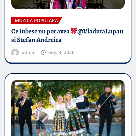
MUZICA POPULARA
Ce iubesc nu pot avea
​@VladutaLupau
si Stefan Andreica
admin
aug. 3, 2026