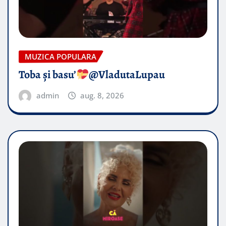
MUZICA POPULARA
Toba și basu’
@VladutaLupau
admin
aug. 8, 2026