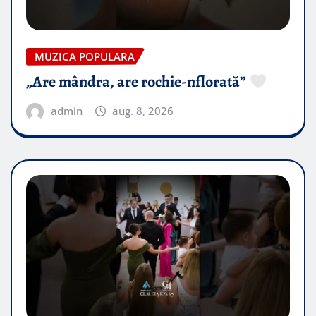
MUZICA POPULARA
„Are mândra, are rochie-nflorată”
admin
aug. 8, 2026