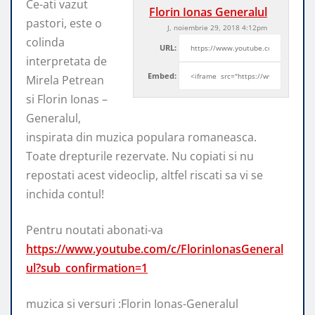
Ce-ati vazut
Florin Ionas Generalul
pastori, este o
J, noiembrie 29, 2018 4:12pm
colinda
URL:
interpretata de
Embed:
Mirela Petrean
si Florin Ionas –
Generalul,
inspirata din muzica populara romaneasca.
Toate
drepturile rezervate. Nu copiati si nu
repostati acest videoclip, altfel riscati sa vi se
inchida contul!
Pentru noutati abonati-va
https://www.youtube.com/c/FlorinIonasGeneral
ul?sub_confirmation=1
muzica si versuri :Florin Ionas-Generalul