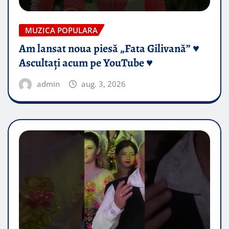
MUZICA POPULARA
Am lansat noua piesă „Fata Gilivană” ♥️
Ascultați acum pe YouTube ♥️
admin
aug. 3, 2026