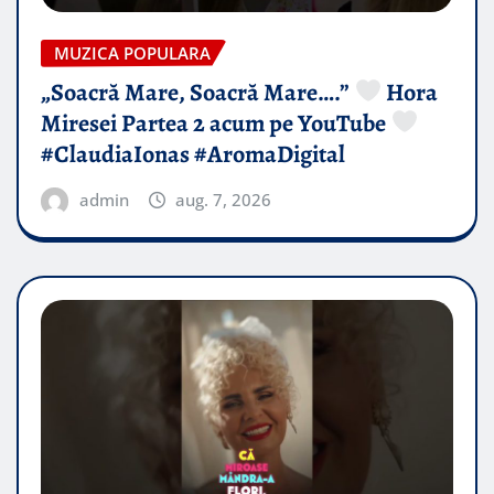
MUZICA POPULARA
„Soacră Mare, Soacră Mare….”
Hora
Miresei Partea 2 acum pe YouTube
#ClaudiaIonas #AromaDigital
admin
aug. 7, 2026