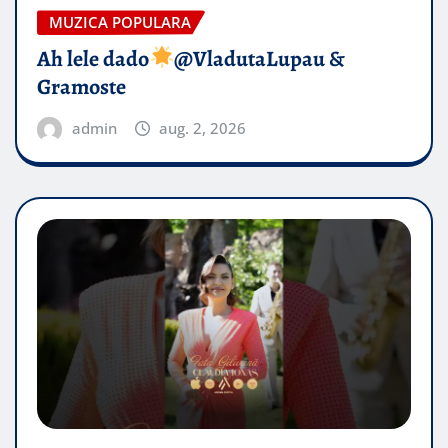
MUZICA POPULARA
Ah lele dado​
@VladutaLupau &
Gramoste
admin
aug. 2, 2026