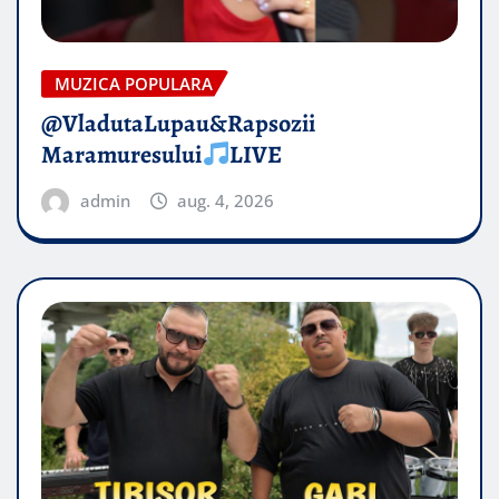
MUZICA POPULARA
@VladutaLupau&Rapsozii
Maramuresului
LIVE
admin
aug. 4, 2026