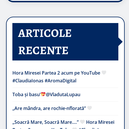
ARTICOLE
RECENTE
Hora Miresei Partea 2 acum pe YouTube
#ClaudiaIonas #AromaDigital
Toba și basu’
@VladutaLupau
„Are mândra, are rochie-nflorată”
„Soacră Mare, Soacră Mare….”
Hora Miresei