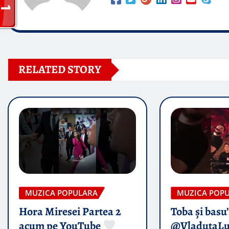
RELATED STORY
MUZICA POPULARA
MUZICA POP
Hora Miresei Partea 2
Toba și basu
acum pe YouTube
@VladutaL