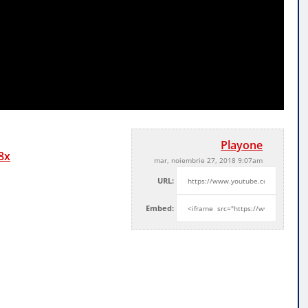
Playone
8x
mar, noiembrie 27, 2018 9:07am
URL:
Embed: