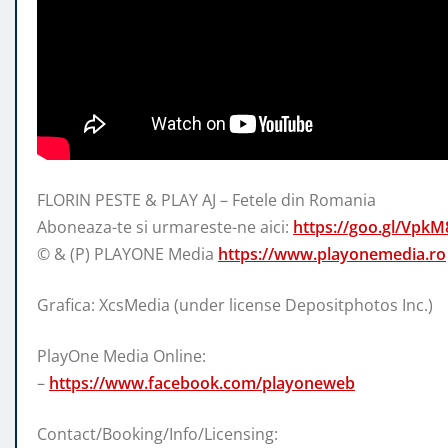
FLORIN PESTE & PLAY AJ – Fetele din Romania
Aboneaza-te si urmareste-ne aici:
https://goo.gl/VpkM
© & (P) PLAYONE Media
https://www.playonemedia.ro
Grafica: XcsMedia (under license Depositphotos Inc.)
PlayOne Media Online:
–
https://www.facebook.com/playoneweb
Contact/Booking/Info/Licensing: