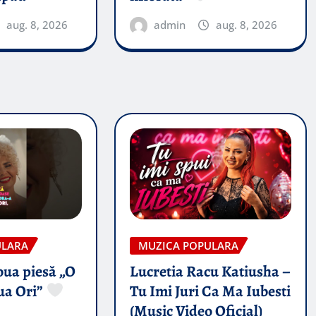
aug. 8, 2026
admin
aug. 8, 2026
ULARA
MUZICA POPULARA
oua piesă „O
Lucretia Racu Katiusha –
ua Ori”
Tu Imi Juri Ca Ma Iubesti
(Music Video Oficial)