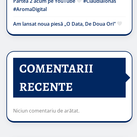
Partea 2 acum pe YouTube
#ClaudiaIonas
#AromaDigital
Am lansat noua piesă „O Data, De Doua Ori”
COMENTARII
RECENTE
Niciun comentariu de arătat.