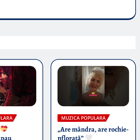
ULARA
MUZICA POPULARA
’
„Are mândra, are rochie-
upau
nflorată”