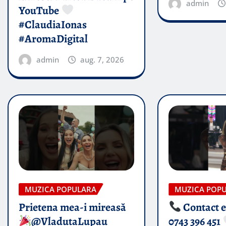
admin
YouTube
#ClaudiaIonas
#AromaDigital
admin
aug. 7, 2026
MUZICA POPULARA
MUZICA POP
Prietena mea-i mireasă​
Contact 
@VladutaLupau
0743 396 451