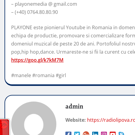
– playonemedia @ gmail.com
– (+40) 0764.80.80.90
PLAYONE este pionierul Youtube in Romania in domeniu
echipa de productie, promovare si comercializare form
domeniul muzical de peste 20 de ani. Portofoliul nostr
pop,hip hop,dance. Urmareste-ne si fii la curent cu cele 
https://goo.gl/k7kM7M
#manele #romania #girl
admin
Website:
https://radiolipova.r