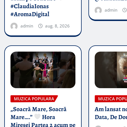
#ClaudiaIonas
admin
#AromaDigital
admin
aug. 8, 2026
MUZICA POPULARA
MUZICA POP
„Soacră Mare, Soacră
Am lansat n
Mare….”
Hora
Data, De Do
Miresei Partea 2 acum pe