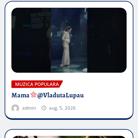
MUZICA POPULARA
Mama
@VladutaLupau
admin
aug. 5, 2026