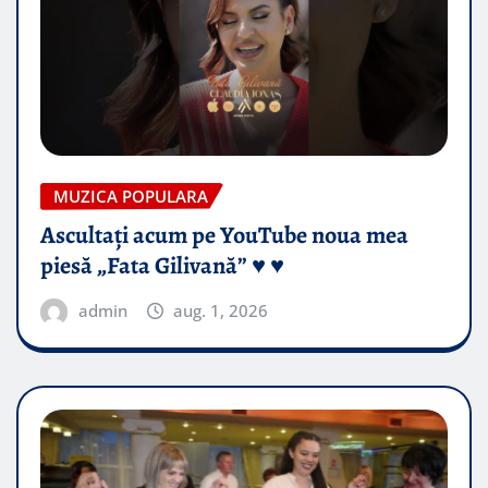
MUZICA POPULARA
Ascultați acum pe YouTube noua mea
piesă „Fata Gilivană” ♥️ ♥️
admin
aug. 1, 2026