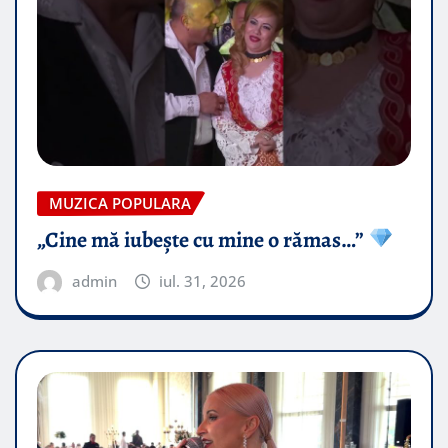
MUZICA POPULARA
„Cine mă iubește cu mine o rămas…”
admin
iul. 31, 2026