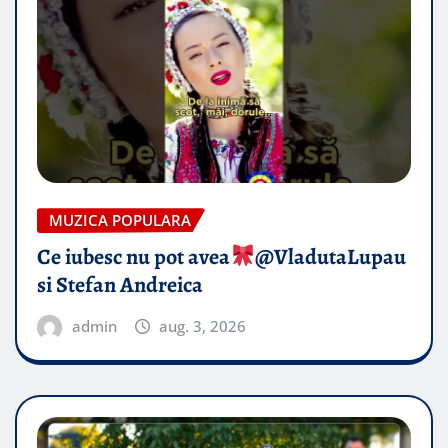
MUZICA POPULARA
Ce iubesc nu pot avea
​@VladutaLupau
si Stefan Andreica
admin
aug. 3, 2026