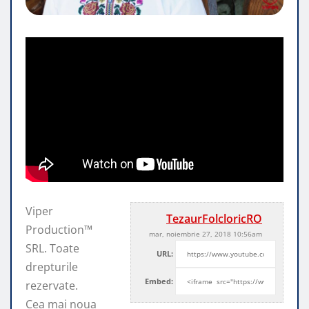
Viper
TezaurFolcloricRO
Production™
mar, noiembrie 27, 2018 10:56am
SRL. Toate
URL:
drepturile
Embed:
rezervate.
Cea mai noua