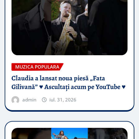
MUZICA POPULARA
Claudia a lansat noua piesă „Fata
Gilivană” ♥️ Ascultați acum pe YouTube ♥️
admin
iul. 31, 2026