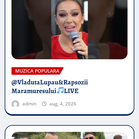
MUZICA POPULARA
@VladutaLupau&Rapsozii
Maramuresului
LIVE
admin
aug. 4, 2026