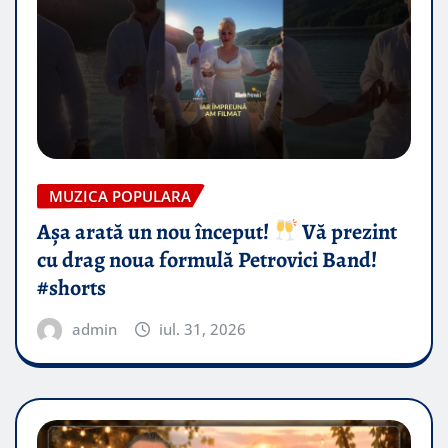
MUZICA POPULARA
Așa arată un nou început!
Vă prezint
cu drag noua formulă Petrovici Band!
#shorts
admin
iul. 31, 2026