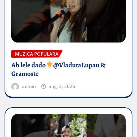
MUZICA POPULARA
Ah lele dado​
@VladutaLupau &
Gramoste
admin
aug. 2, 2026