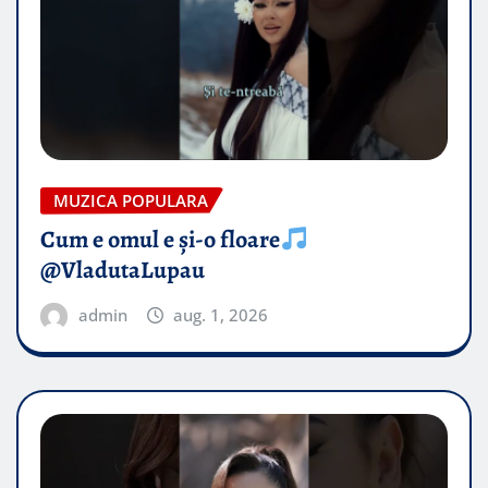
MUZICA POPULARA
Cum e omul e și-o floare
@VladutaLupau
admin
aug. 1, 2026