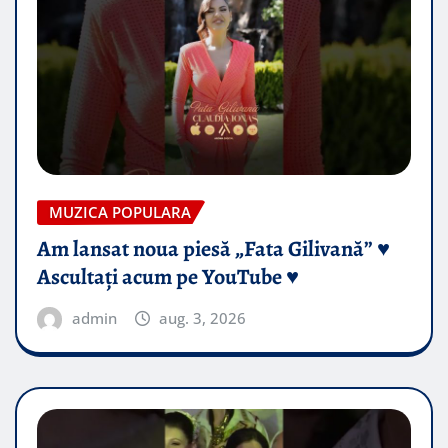
MUZICA POPULARA
Am lansat noua piesă „Fata Gilivană” ♥️
Ascultați acum pe YouTube ♥️
admin
aug. 3, 2026