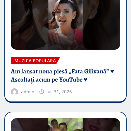
MUZICA POPULARA
Am lansat noua piesă „Fata Gilivană” ♥️
Ascultați acum pe YouTube ♥️
admin
iul. 31, 2026