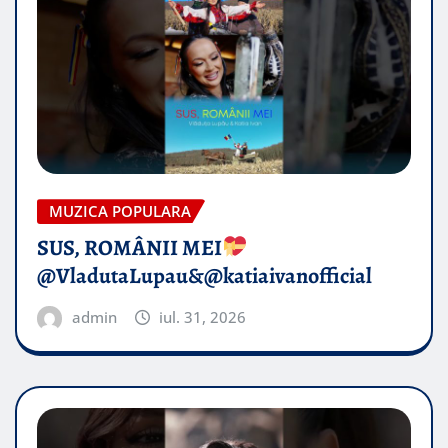
MUZICA POPULARA
SUS, ROMÂNII MEI
@VladutaLupau&@katiaivanofficial
admin
iul. 31, 2026