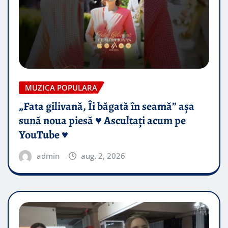
MUZICA POPULARA
„Fata gilivană, Îi băgată în seamă” așa
sună noua piesă ♥️ Ascultați acum pe
YouTube ♥️
admin
aug. 2, 2026