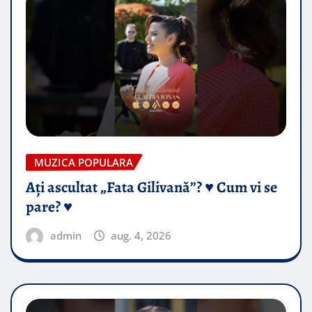
MUZICA POPULARA
Ați ascultat „Fata Gilivană”? ♥️ Cum vi se
pare? ♥️
admin
aug. 4, 2026