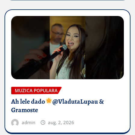
MUZICA POPULARA
Ah lele dado​
@VladutaLupau &
Gramoste
admin
aug. 2, 2026