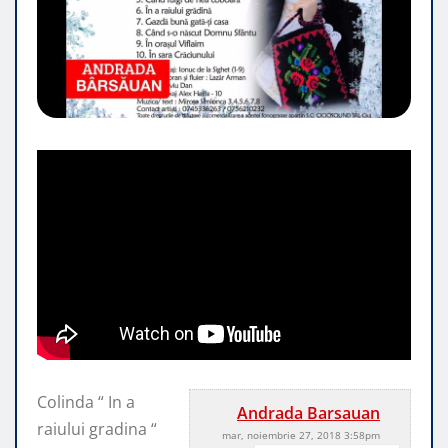
Colinda “ In a
Andrada Barsauan
raiului gradina “
mar, noiembrie 27, 2018 3:58pm