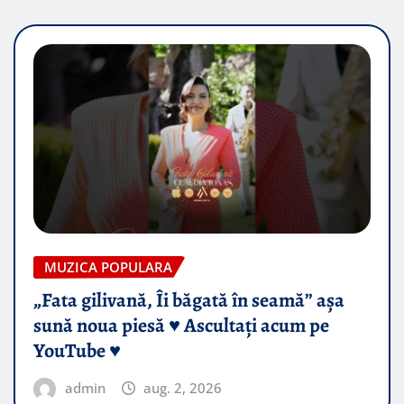
MUZICA POPULARA
„Fata gilivană, Îi băgată în seamă” așa
sună noua piesă ♥️ Ascultați acum pe
YouTube ♥️
admin
aug. 2, 2026