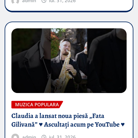
admin
iul. 31, 2026
MUZICA POPULARA
Claudia a lansat noua piesă „Fata
Gilivană” ♥️ Ascultați acum pe YouTube ♥️
admin
iul. 31, 2026