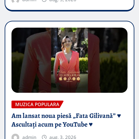
MUZICA POPULARA
Am lansat noua piesă „Fata Gilivană” ♥️
Ascultați acum pe YouTube ♥️
admin
aug. 3, 2026