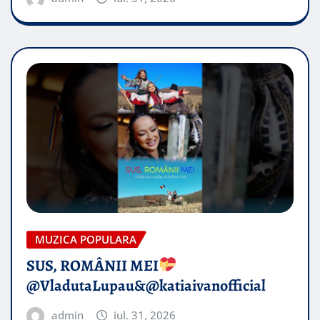
MUZICA POPULARA
SUS, ROMÂNII MEI
@VladutaLupau&@katiaivanofficial
admin
iul. 31, 2026