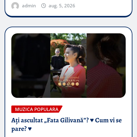
admin
aug. 5, 2026
MUZICA POPULARA
Ați ascultat „Fata Gilivană”? ♥️ Cum vi se
pare? ♥️