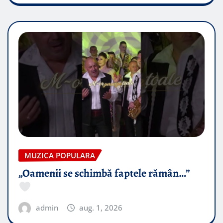
MUZICA POPULARA
„Oamenii se schimbă faptele rămân…”
admin
aug. 1, 2026