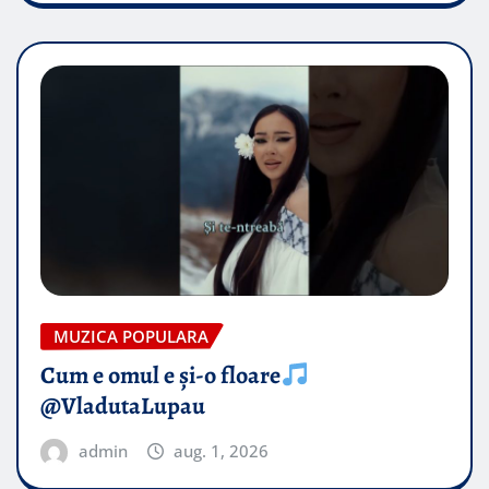
MUZICA POPULARA
Cum e omul e și-o floare
@VladutaLupau
admin
aug. 1, 2026