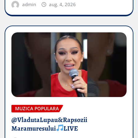
admin
aug. 4, 2026
MUZICA POPULARA
@VladutaLupau&Rapsozii
Maramuresului
LIVE