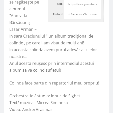
se regăsește pe
URL:
albumul
Embed:
“Andrada
Bârsăuan și
Lazăr Arman –
In sara Crăciunului
“ un album tradițional de
colinde , pe care l-am visat de mulți ani!
In aceasta colinda avem purul adevăr al zilelor
noastre…
Anul acesta reușesc prin intermediul acestui
album sa va colind sufletul!
Colinda face parte din repertoriul meu propriu!
Orchestratie / studio: Ionuc de Sighet
Text/ muzica : Mircea Simionca
Video: Andrei Vrasmas