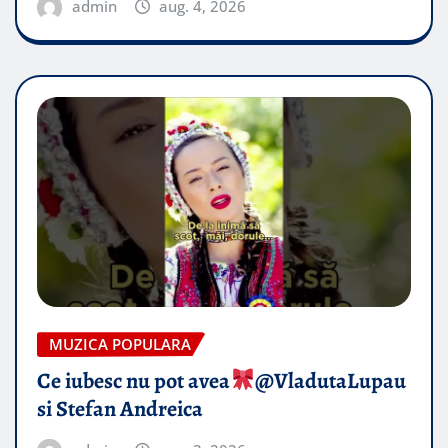
admin
aug. 4, 2026
MUZICA POPULARA
Ce iubesc nu pot avea
​@VladutaLupau
si Stefan Andreica