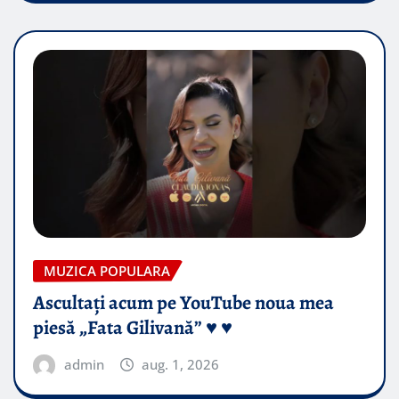
MUZICA POPULARA
Ascultați acum pe YouTube noua mea
piesă „Fata Gilivană” ♥️ ♥️
admin
aug. 1, 2026