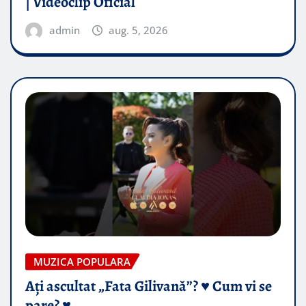
| Videoclip Oficial
admin
aug. 5, 2026
MUZICA POPULARA
Ați ascultat „Fata Gilivană”? ♥️ Cum vi se
pare? ♥️