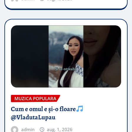
MUZICA POPULARA
Cum e omul e și-o floare
@VladutaLupau
admin
aug. 1, 2026