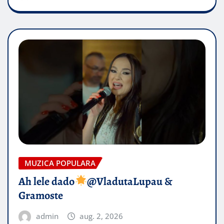
MUZICA POPULARA
Ah lele dado​
@VladutaLupau &
Gramoste
admin
aug. 2, 2026