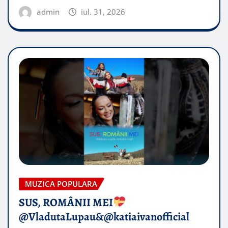
admin
iul. 31, 2026
MUZICA POPULARA
SUS, ROMÂNII MEI
@VladutaLupau&@katiaivanofficial