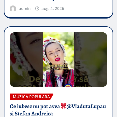
admin
aug. 4, 2026
MUZICA POPULARA
Ce iubesc nu pot avea
​@VladutaLupau
si Stefan Andreica