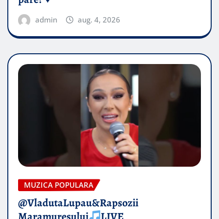
admin
aug. 4, 2026
MUZICA POPULARA
@VladutaLupau&Rapsozii
Maramuresului
LIVE