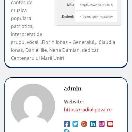
cantec de
URL:
muzica
Embed:
populara
patriotica,
interpretat de
grupul vocal ,,Florin Ionas – Generalul„, Claudia
Ionas,
Daniel Ilie, Nena Damian, dedicat
Centenarului Marii Uniri
admin
Website:
https://radiolipova.ro