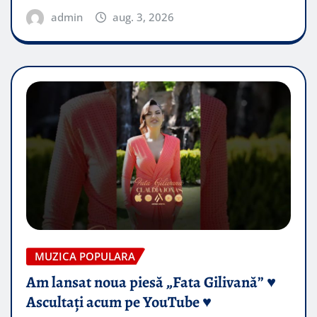
admin
aug. 3, 2026
MUZICA POPULARA
Am lansat noua piesă „Fata Gilivană” ♥️
Ascultați acum pe YouTube ♥️