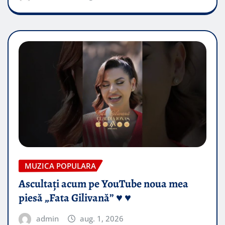
MUZICA POPULARA
Ascultați acum pe YouTube noua mea
piesă „Fata Gilivană” ♥️ ♥️
admin
aug. 1, 2026