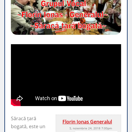
Săracă ţară
Florin Ionas Generalul
bogată, este un
S, noiembrie 24, 2018 7:00pm