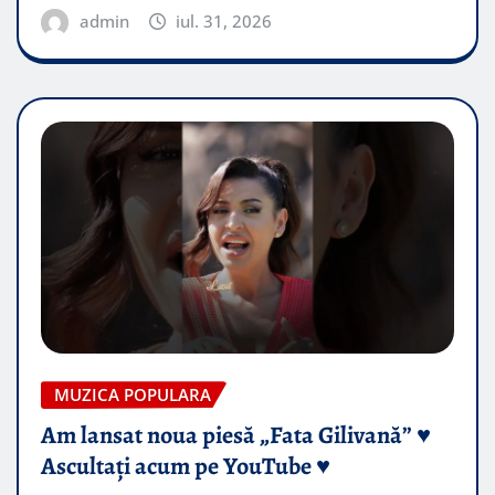
admin
iul. 31, 2026
MUZICA POPULARA
Am lansat noua piesă „Fata Gilivană” ♥️
Ascultați acum pe YouTube ♥️