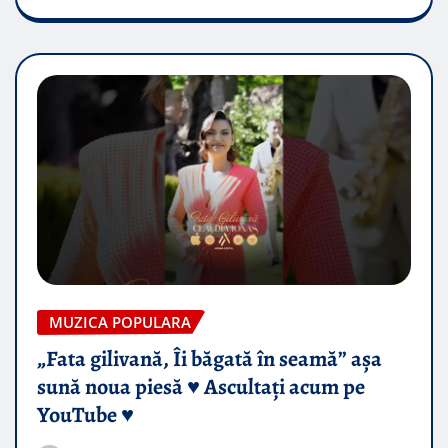
MUZICA POPULARA
„Fata gilivană, Îi băgată în seamă” așa
sună noua piesă ♥️ Ascultați acum pe
YouTube ♥️