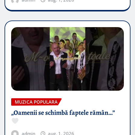
MUZICA POPULARA
„Oamenii se schimbă faptele rămân…”
admin
aug. 1, 2026