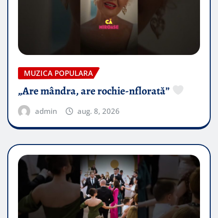
MUZICA POPULARA
„Are mândra, are rochie-nflorată”
admin
aug. 8, 2026