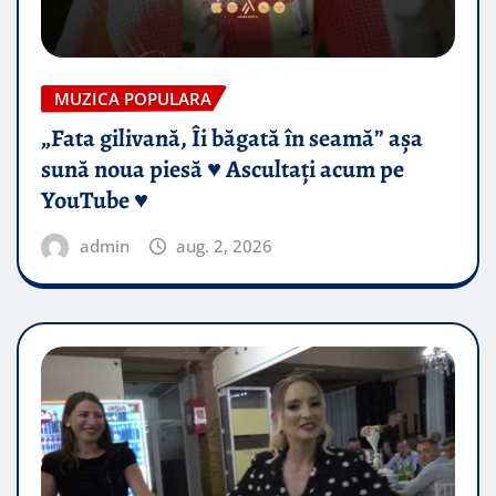
MUZICA POPULARA
„Fata gilivană, Îi băgată în seamă” așa
sună noua piesă ♥️ Ascultați acum pe
YouTube ♥️
admin
aug. 2, 2026