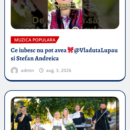
MUZICA POPULARA
Ce iubesc nu pot avea
​@VladutaLupau
si Stefan Andreica
admin
aug. 3, 2026