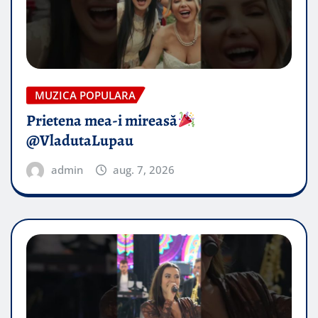
MUZICA POPULARA
Prietena mea-i mireasă​
@VladutaLupau
admin
aug. 7, 2026