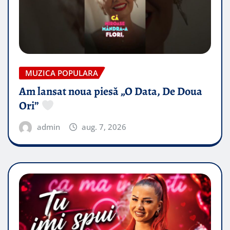
MUZICA POPULARA
Am lansat noua piesă „O Data, De Doua
Ori”
admin
aug. 7, 2026