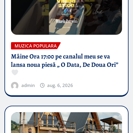
MUZICA POPULARA
Mâine Ora 17:00 pe canalul meu se va
lansa noua piesă „ O Data, De Doua Ori”
admin
aug. 6, 2026