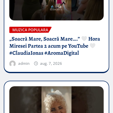
MUZICA POPULARA
„Soacră Mare, Soacră Mare….”
Hora
Miresei Partea 2 acum pe YouTube
#ClaudiaIonas #AromaDigital
admin
aug. 7, 2026