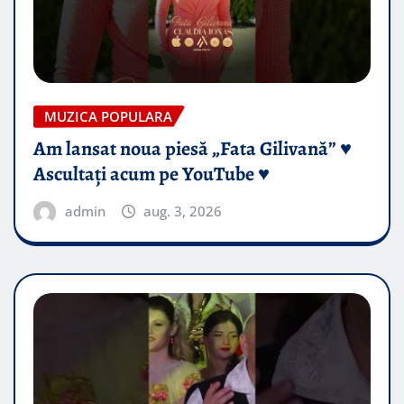
MUZICA POPULARA
Am lansat noua piesă „Fata Gilivană” ♥️
Ascultați acum pe YouTube ♥️
admin
aug. 3, 2026