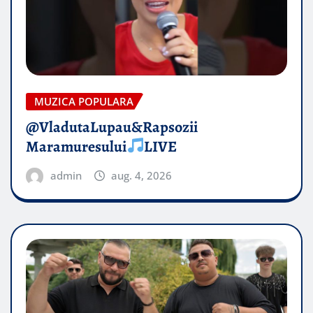
MUZICA POPULARA
@VladutaLupau&Rapsozii
Maramuresului
LIVE
admin
aug. 4, 2026