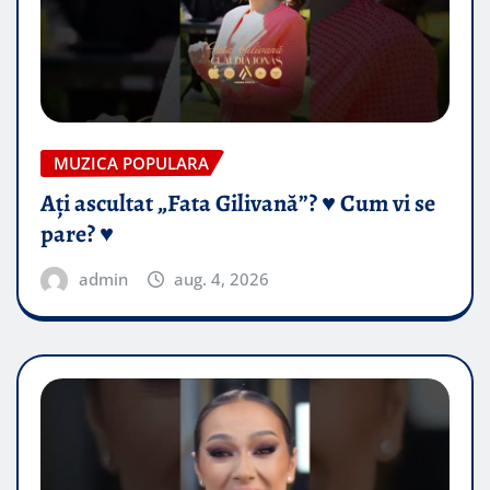
MUZICA POPULARA
Ați ascultat „Fata Gilivană”? ♥️ Cum vi se
pare? ♥️
admin
aug. 4, 2026