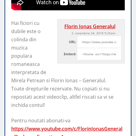
Hai ficiori cu
Florin Ionas Generalul
dubile este o
S, noiembrie 24, 2018 9:25am
colinda din
URL:
muzica
Embed:
populara
romaneasca
interpretata de
Mirela Petrean si Florin Ionas – Generalul.
Toate
drepturile rezervate. Nu copiati si nu
repostati acest videoclip, altfel riscati sa vi se
inchida contul!
Pentru noutati abonati-va
https://www.youtube.com/c/FlorinIonasGeneral