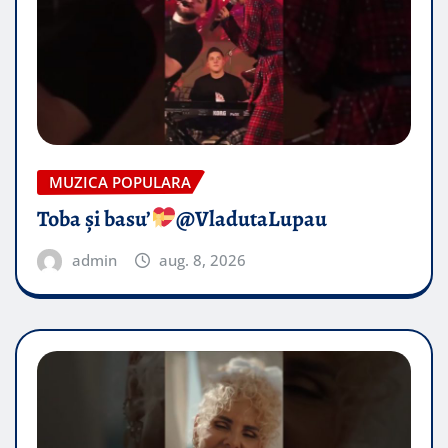
MUZICA POPULARA
Toba și basu’
@VladutaLupau
admin
aug. 8, 2026