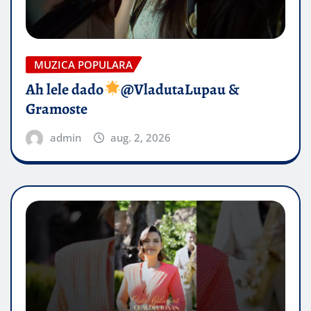
MUZICA POPULARA
Ah lele dado​
@VladutaLupau &
Gramoste
admin
aug. 2, 2026