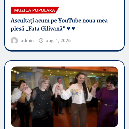
MUZICA POPULARA
Ascultați acum pe YouTube noua mea
piesă „Fata Gilivană” ♥️ ♥️
admin
aug. 1, 2026