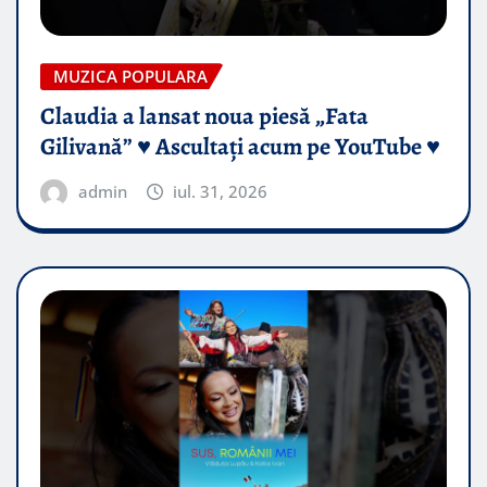
MUZICA POPULARA
Claudia a lansat noua piesă „Fata
Gilivană” ♥️ Ascultați acum pe YouTube ♥️
admin
iul. 31, 2026