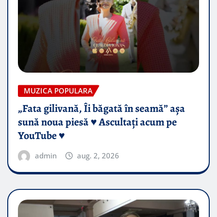
MUZICA POPULARA
„Fata gilivană, Îi băgată în seamă” așa
sună noua piesă ♥️ Ascultați acum pe
YouTube ♥️
admin
aug. 2, 2026