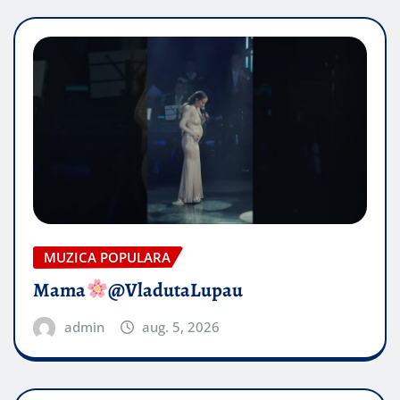
MUZICA POPULARA
Mama
@VladutaLupau
admin
aug. 5, 2026