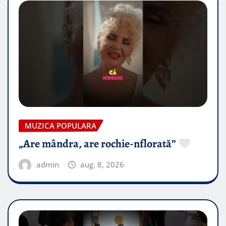
MUZICA POPULARA
„Are mândra, are rochie-nflorată”
admin
aug. 8, 2026