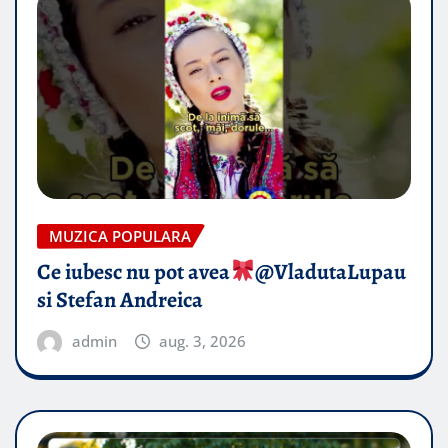
MUZICA POPULARA
Ce iubesc nu pot avea
​@VladutaLupau
si Stefan Andreica
admin
aug. 3, 2026