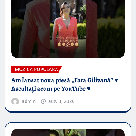
MUZICA POPULARA
Am lansat noua piesă „Fata Gilivană” ♥️
Ascultați acum pe YouTube ♥️
admin
aug. 3, 2026