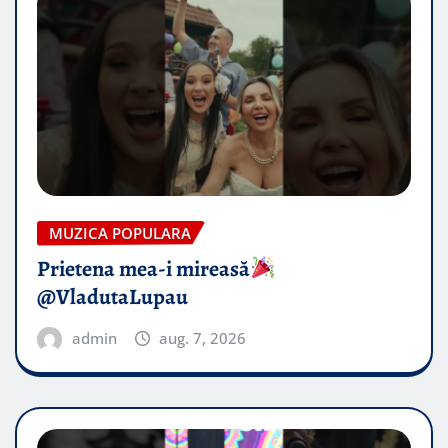
MUZICA POPULARA
Prietena mea-i mireasă​
@VladutaLupau
admin
aug. 7, 2026