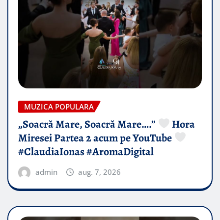
MUZICA POPULARA
„Soacră Mare, Soacră Mare….”
Hora
Miresei Partea 2 acum pe YouTube
#ClaudiaIonas #AromaDigital
admin
aug. 7, 2026