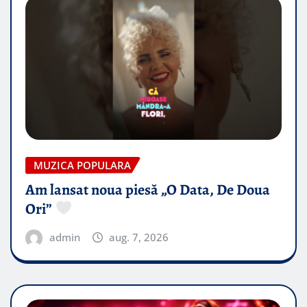
MUZICA POPULARA
Am lansat noua piesă „O Data, De Doua
Ori”
admin
aug. 7, 2026