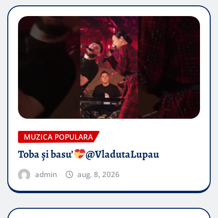
MUZICA POPULARA
Toba și basu’
@VladutaLupau
admin
aug. 8, 2026