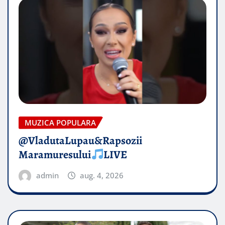
MUZICA POPULARA
@VladutaLupau&Rapsozii
Maramuresului
LIVE
admin
aug. 4, 2026