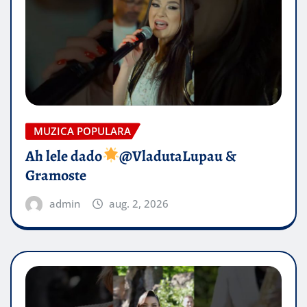
MUZICA POPULARA
Ah lele dado​
@VladutaLupau &
Gramoste
admin
aug. 2, 2026