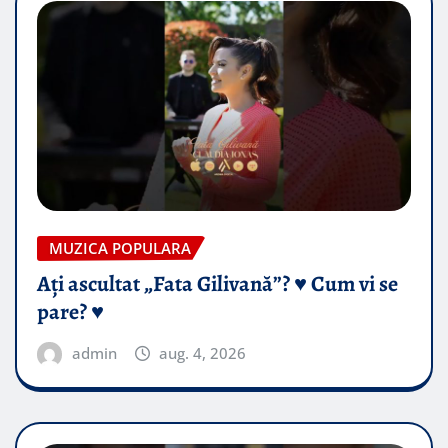
MUZICA POPULARA
Ați ascultat „Fata Gilivană”? ♥️ Cum vi se
pare? ♥️
admin
aug. 4, 2026