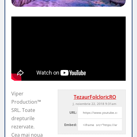
Viper
TezaurFolcloricRO
Production™
J, noiembrie 22, 2018 9:31am
SRL. Toate
URL:
drepturile
Embed:
rezervate.
Cea mai noua