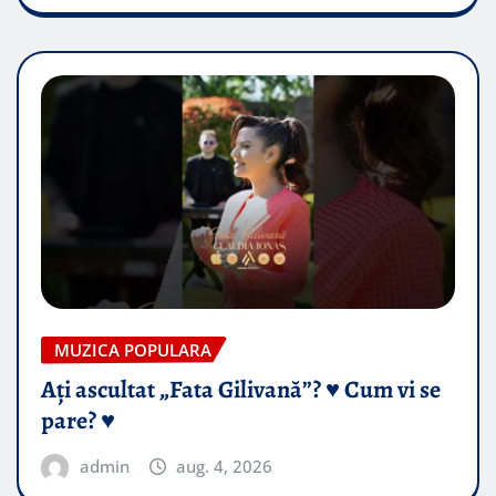
MUZICA POPULARA
Ați ascultat „Fata Gilivană”? ♥️ Cum vi se
pare? ♥️
admin
aug. 4, 2026