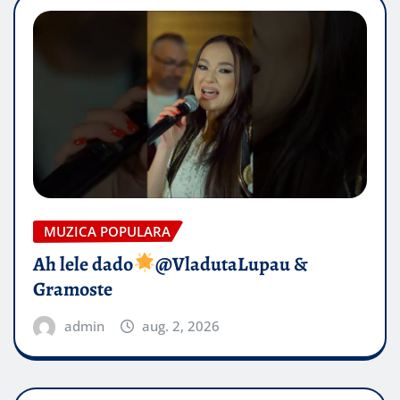
MUZICA POPULARA
Ah lele dado​
@VladutaLupau &
Gramoste
admin
aug. 2, 2026