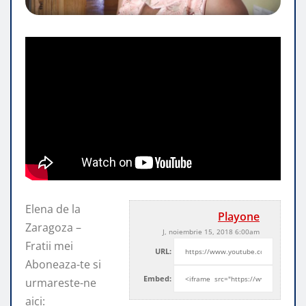
Elena de la
Playone
Zaragoza –
J, noiembrie 15, 2018 6:00am
Fratii mei
URL:
Aboneaza-te si
Embed:
urmareste-ne
aici: