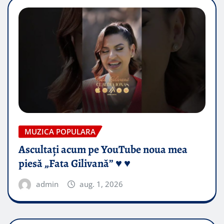
MUZICA POPULARA
Ascultați acum pe YouTube noua mea
piesă „Fata Gilivană” ♥️ ♥️
admin
aug. 1, 2026