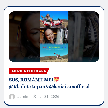
MUZICA POPULARA
SUS, ROMÂNII MEI
@VladutaLupau&@katiaivanofficial
admin
iul. 31, 2026