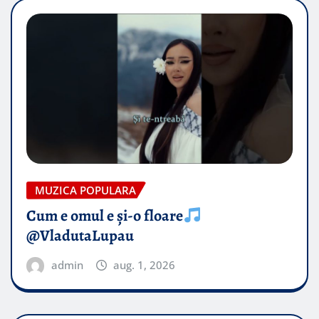
MUZICA POPULARA
Cum e omul e și-o floare
@VladutaLupau
admin
aug. 1, 2026