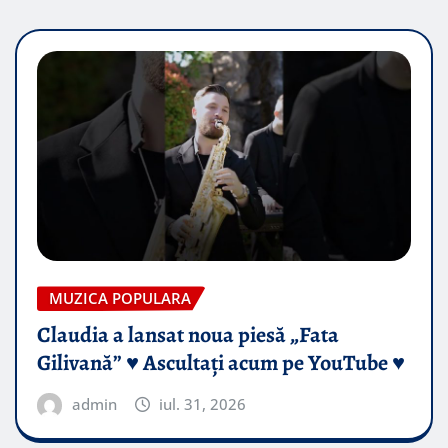
MUZICA POPULARA
Claudia a lansat noua piesă „Fata
Gilivană” ♥️ Ascultați acum pe YouTube ♥️
admin
iul. 31, 2026