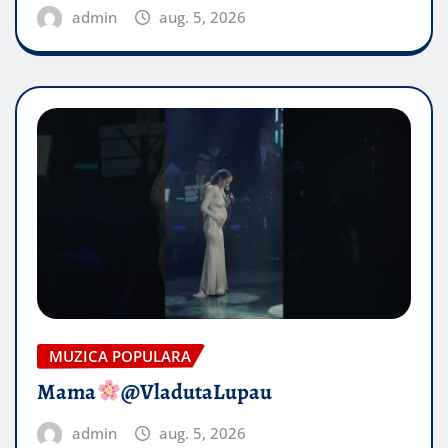
admin
aug. 5, 2026
MUZICA POPULARA
Mama
@VladutaLupau
admin
aug. 5, 2026