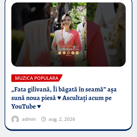
MUZICA POPULARA
„Fata gilivană, Îi băgată în seamă” așa
sună noua piesă ♥️ Ascultați acum pe
YouTube ♥️
admin
aug. 2, 2026