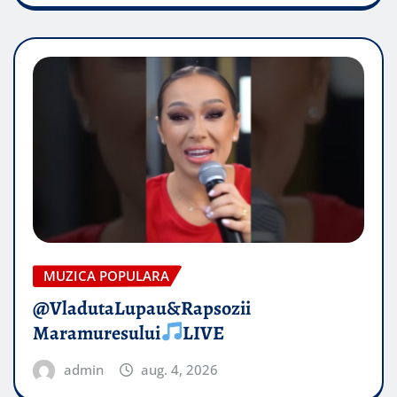
MUZICA POPULARA
@VladutaLupau&Rapsozii
Maramuresului
LIVE
admin
aug. 4, 2026