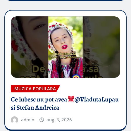
MUZICA POPULARA
Ce iubesc nu pot avea
​@VladutaLupau
si Stefan Andreica
admin
aug. 3, 2026