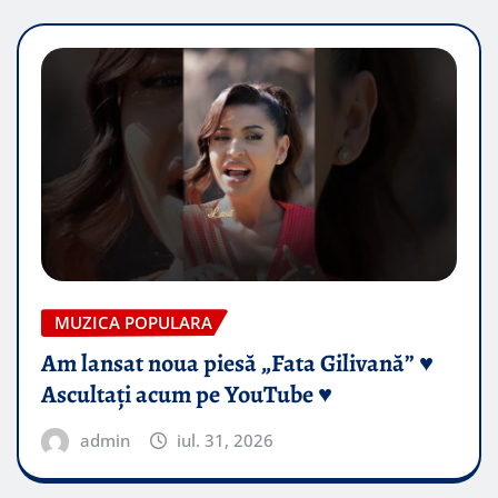
MUZICA POPULARA
Am lansat noua piesă „Fata Gilivană” ♥️
Ascultați acum pe YouTube ♥️
admin
iul. 31, 2026