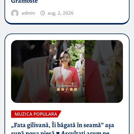
Gramoste
admin
aug. 2, 2026
MUZICA POPULARA
„Fata gilivană, Îi băgată în seamă” așa
sună noua piesă ♥️ Ascultați acum pe