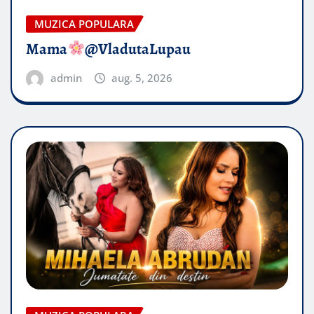
MUZICA POPULARA
Mama
@VladutaLupau
admin
aug. 5, 2026