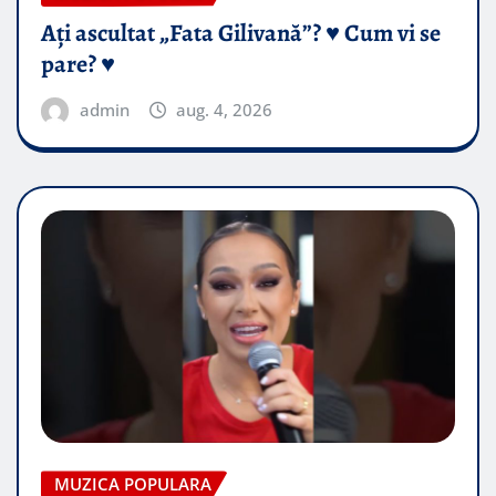
Ați ascultat „Fata Gilivană”? ♥️ Cum vi se
pare? ♥️
admin
aug. 4, 2026
MUZICA POPULARA