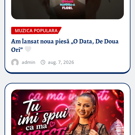
MUZICA POPULARA
Am lansat noua piesă „O Data, De Doua
Ori”
admin
aug. 7, 2026