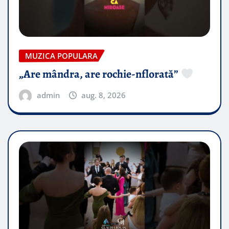
MUZICA POPULARA
„Are mândra, are rochie-nflorată”
admin
aug. 8, 2026