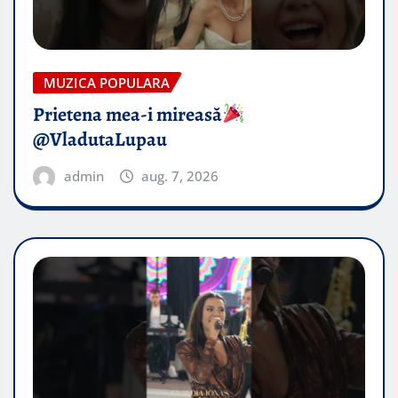
MUZICA POPULARA
Prietena mea-i mireasă​
@VladutaLupau
admin
aug. 7, 2026