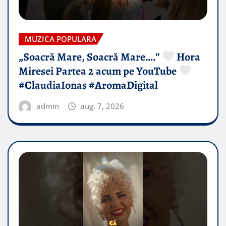
MUZICA POPULARA
„Soacră Mare, Soacră Mare….”
Hora
Miresei Partea 2 acum pe YouTube
#ClaudiaIonas #AromaDigital
admin
aug. 7, 2026