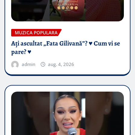
MUZICA POPULARA
Ați ascultat „Fata Gilivană”? ♥️ Cum vi se
pare? ♥️
admin
aug. 4, 2026