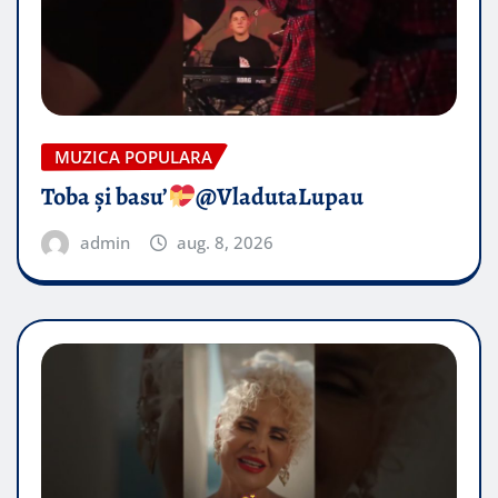
MUZICA POPULARA
Toba și basu’
@VladutaLupau
admin
aug. 8, 2026