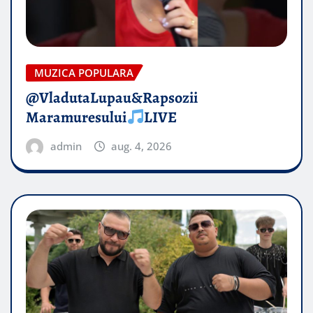
MUZICA POPULARA
@VladutaLupau&Rapsozii
Maramuresului
LIVE
admin
aug. 4, 2026