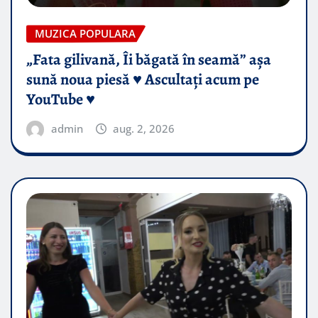
MUZICA POPULARA
„Fata gilivană, Îi băgată în seamă” așa
sună noua piesă ♥️ Ascultați acum pe
YouTube ♥️
admin
aug. 2, 2026