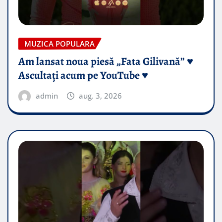
MUZICA POPULARA
Am lansat noua piesă „Fata Gilivană” ♥️
Ascultați acum pe YouTube ♥️
admin
aug. 3, 2026