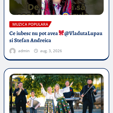
MUZICA POPULARA
Ce iubesc nu pot avea
​@VladutaLupau
si Stefan Andreica
admin
aug. 3, 2026