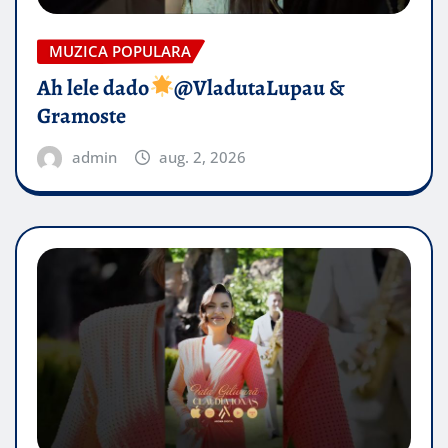
MUZICA POPULARA
Ah lele dado​
@VladutaLupau &
Gramoste
admin
aug. 2, 2026