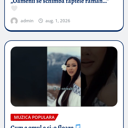
„Oamenii se schimbă faptele rămân…”
admin
aug. 1, 2026
MUZICA POPULARA
Cum e omul e și-o floare