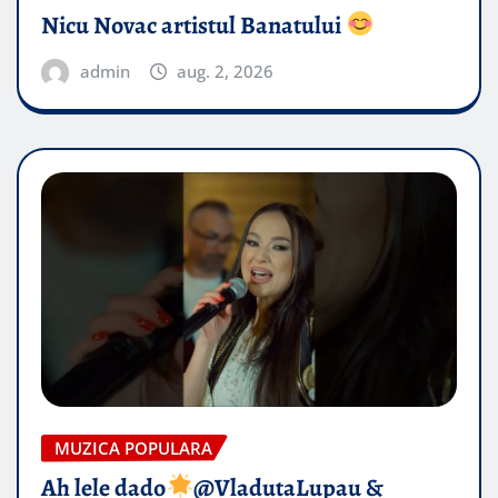
Nicu Novac artistul Banatului
admin
aug. 2, 2026
MUZICA POPULARA
Ah lele dado​
@VladutaLupau &