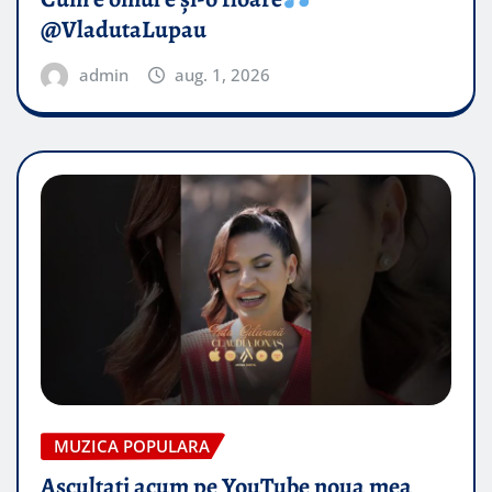
@VladutaLupau
admin
aug. 1, 2026
MUZICA POPULARA
Ascultați acum pe YouTube noua mea