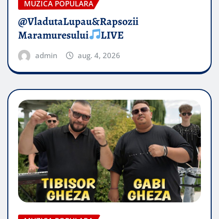
MUZICA POPULARA
@VladutaLupau&Rapsozii
Maramuresului
LIVE
admin
aug. 4, 2026