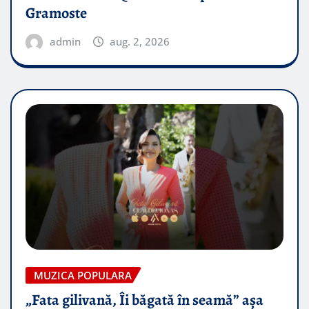
Gramoste
admin
aug. 2, 2026
MUZICA POPULARA
„Fata gilivană, Îi băgată în seamă” așa