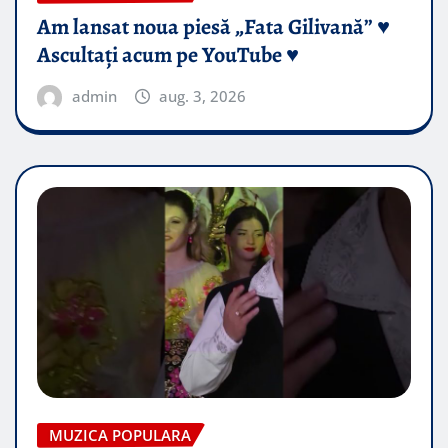
Am lansat noua piesă „Fata Gilivană” ♥️
Ascultați acum pe YouTube ♥️
admin
aug. 3, 2026
MUZICA POPULARA