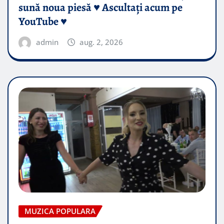
sună noua piesă ♥️ Ascultați acum pe
YouTube ♥️
admin
aug. 2, 2026
MUZICA POPULARA