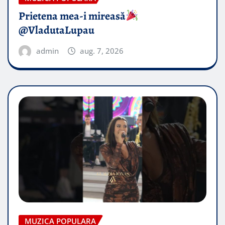
Prietena mea-i mireasă​
@VladutaLupau
admin
aug. 7, 2026
MUZICA POPULARA