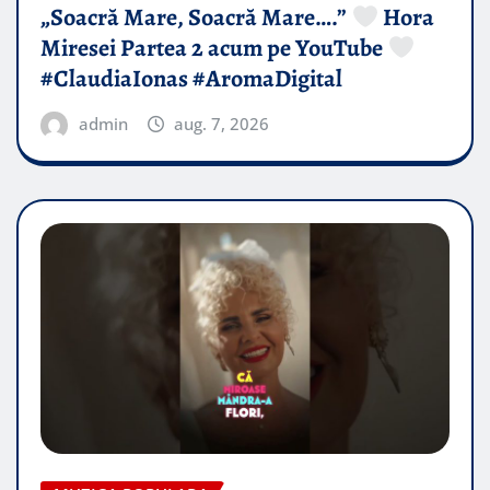
„Soacră Mare, Soacră Mare….”
Hora
Miresei Partea 2 acum pe YouTube
#ClaudiaIonas #AromaDigital
admin
aug. 7, 2026