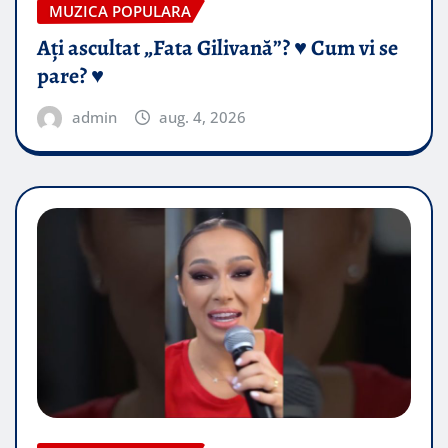
MUZICA POPULARA
Ați ascultat „Fata Gilivană”? ♥️ Cum vi se
pare? ♥️
admin
aug. 4, 2026