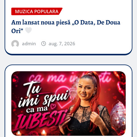
MUZICA POPULARA
Am lansat noua piesă „O Data, De Doua
Ori”
admin
aug. 7, 2026