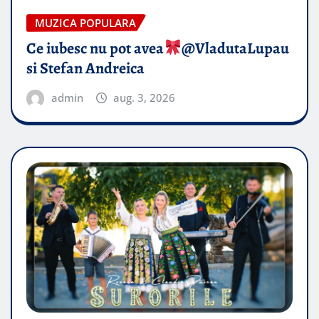
MUZICA POPULARA
Ce iubesc nu pot avea
​@VladutaLupau
si Stefan Andreica
admin
aug. 3, 2026