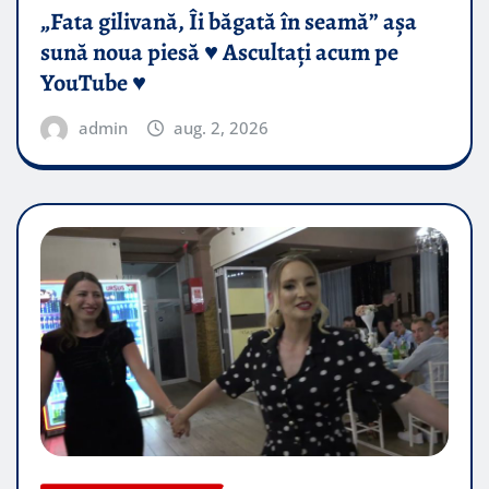
„Fata gilivană, Îi băgată în seamă” așa
sună noua piesă ♥️ Ascultați acum pe
YouTube ♥️
admin
aug. 2, 2026