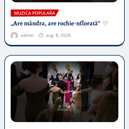
MUZICA POPULARA
„Are mândra, are rochie-nflorată”
admin
aug. 8, 2026