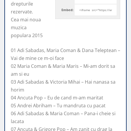
drepturile
Embed:
rezervate.
Cea mai noua
muzica
populara 2015
01 Adi Sabadas, Maria Coman & Dana Teleptean –
Vai
de mine ce m-oi face
02 Maria Coman & Maria Maris – Mi-am dorit sa
am si eu
03 Adi Sabadas & Victoria Mihai – Hai nanasa sa
horim
04 Ancuta Pop – Eu de cand m-am maritat
05 Andrei Abriham – Tu mandruta cu pacat
06 Adi Sabadas & Maria Coman – Pana-i cheie si
lacata
07 Ancuta & Grigore Pop – Am zanit cu drag la