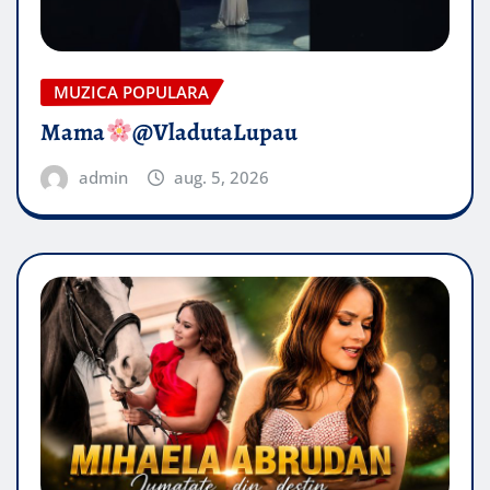
MUZICA POPULARA
Mama
@VladutaLupau
admin
aug. 5, 2026