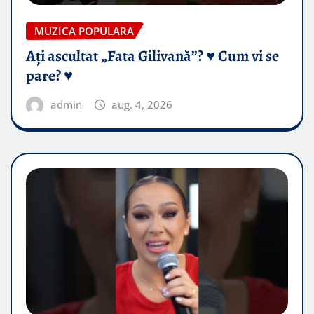
MUZICA POPULARA
Ați ascultat „Fata Gilivană”? ♥️ Cum vi se
pare? ♥️
admin
aug. 4, 2026