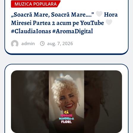
MUZICA POPULARA
„Soacră Mare, Soacră Mare….”
Hora
Miresei Partea 2 acum pe YouTube
#ClaudiaIonas #AromaDigital
admin
aug. 7, 2026