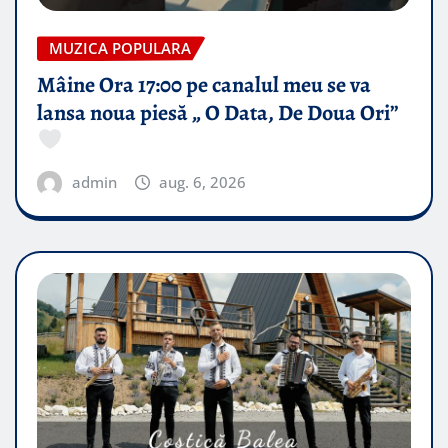
MUZICA POPULARA
Mâine Ora 17:00 pe canalul meu se va
lansa noua piesă „ O Data, De Doua Ori”
admin
aug. 6, 2026