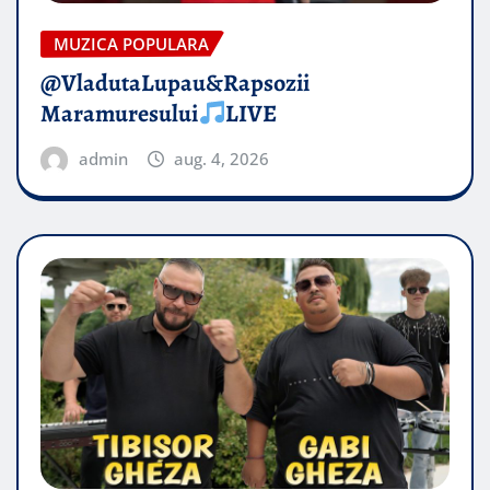
MUZICA POPULARA
@VladutaLupau&Rapsozii
Maramuresului
LIVE
admin
aug. 4, 2026