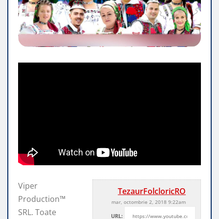
Viper
TezaurFolcloricRO
Production™
mar, octombrie 2, 2018 9:22am
SRL. Toate
URL: