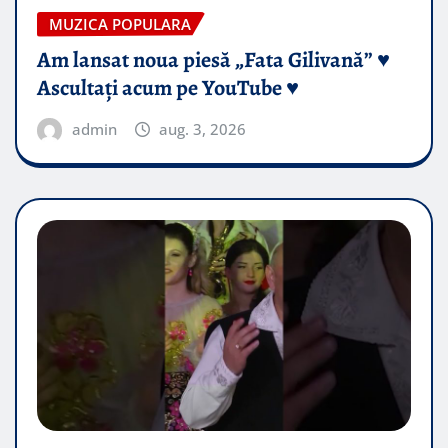
MUZICA POPULARA
Am lansat noua piesă „Fata Gilivană” ♥️
Ascultați acum pe YouTube ♥️
admin
aug. 3, 2026