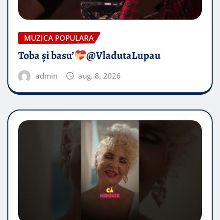
MUZICA POPULARA
Toba și basu’
@VladutaLupau
admin
aug. 8, 2026