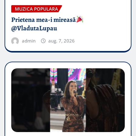
MUZICA POPULARA
Prietena mea-i mireasă​
@VladutaLupau
admin
aug. 7, 2026