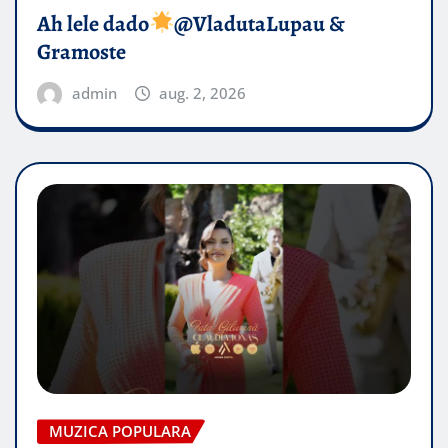
Ah lele dado​
@VladutaLupau &
Gramoste
admin
aug. 2, 2026
MUZICA POPULARA