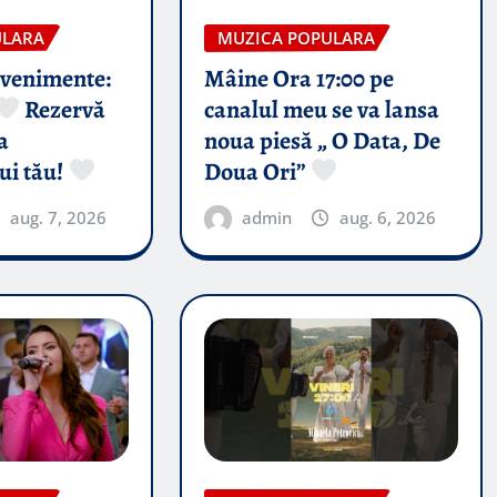
ULARA
MUZICA POPULARA
evenimente:
Mâine Ora 17:00 pe
Rezervă
canalul meu se va lansa
a
noua piesă „ O Data, De
ui tău!
Doua Ori”
aug. 7, 2026
admin
aug. 6, 2026