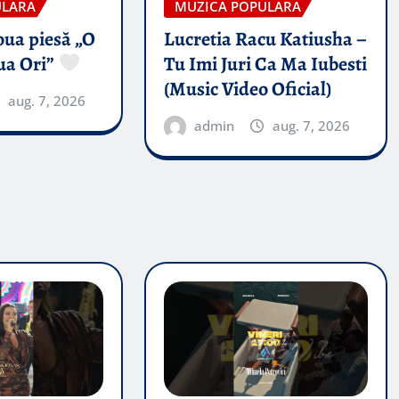
ULARA
MUZICA POPULARA
oua piesă „O
Lucretia Racu Katiusha –
ua Ori”
Tu Imi Juri Ca Ma Iubesti
(Music Video Oficial)
aug. 7, 2026
admin
aug. 7, 2026