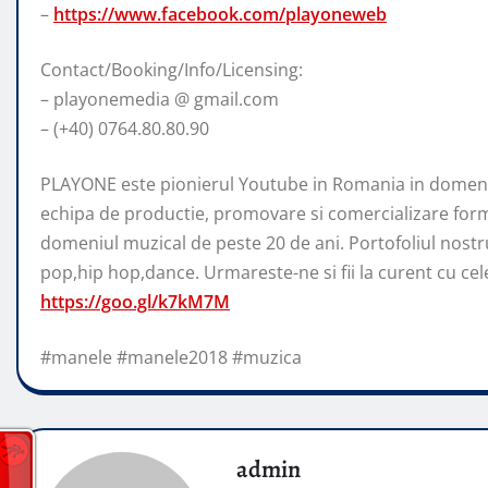
–
https://www.facebook.com/playoneweb
Contact/Booking/Info/Licensing:
– playonemedia @ gmail.com
– (+40) 0764.80.80.90
PLAYONE este pionierul Youtube in Romania in domeniu
echipa de productie, promovare si comercializare form
domeniul muzical de peste 20 de ani. Portofoliul nostr
pop,hip hop,dance. Urmareste-ne si fii la curent cu cele 
https://goo.gl/k7kM7M
#manele #manele2018 #muzica
admin