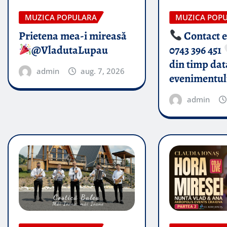
MUZICA POPULARA
MUZICA POP
Prietena mea-i mireasă​
Contact 
@VladutaLupau
0743 396 451
din timp dat
admin
aug. 7, 2026
evenimentul
admin