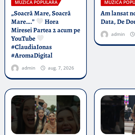
MUZICA POPULARA
MUZICA POP
„Soacră Mare, Soacră
Am lansat n
Mare….”
Hora
Data, De Do
Miresei Partea 2 acum pe
admin
YouTube
#ClaudiaIonas
#AromaDigital
admin
aug. 7, 2026