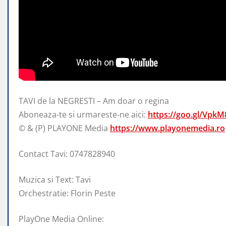
TAVI de la NEGRESTI – Am doar o regina
Aboneaza-te si urmareste-ne aici:
https://goo.gl/VpkM
© & (P) PLAYONE Media
https://www.playonemedia.ro
Contact Tavi: 0747828940
Muzica si Text: Tavi
Orchestratie: Florin Peste
PlayOne Media Online: