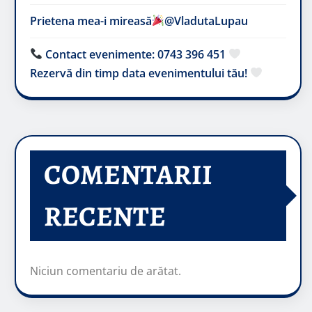
Prietena mea-i mireasă​
@VladutaLupau
Contact evenimente: 0743 396 451
Rezervă din timp data evenimentului tău!
COMENTARII
RECENTE
Niciun comentariu de arătat.