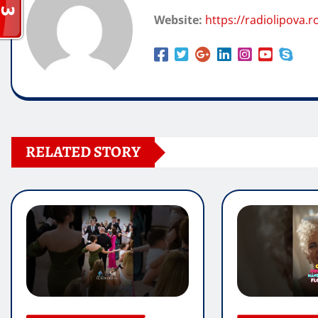
Website:
https://radiolipova.r
RELATED STORY