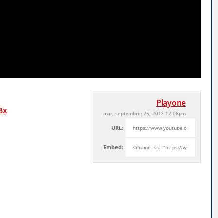
Playone
8x
mar, septembrie 25, 2018 12:08pm
URL:
Embed: