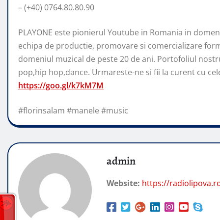
– (+40) 0764.80.80.90
PLAYONE este pionierul Youtube in Romania in domeniu
echipa de productie, promovare si comercializare form
domeniul muzical de peste 20 de ani. Portofoliul nostr
pop,hip hop,dance. Urmareste-ne si fii la curent cu cele 
https://goo.gl/k7kM7M
#florinsalam #manele #music
admin
Website:
https://radiolipova.r