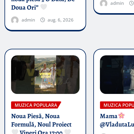
admin
Doua Ori”
admin
aug. 6, 2026
MUZICA POPULARA
MUZICA POP
Noua Piesă, Noua
Mama
Formulă, Noul Proiect
@VladutaL
Vineri Ora 17:00