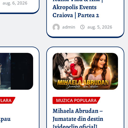
aug. 6, 2026
Akropolis Events
Craiova | Partea 2
admin
aug. 5, 2026
ULARA
MUZICA POPULARA
Mihaela Abrudan –
upau
Jumatate din destin
[videoclip oficial]