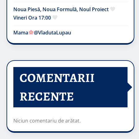
Noua Piesă, Noua Formulă, Noul Proiect
Vineri Ora 17:00
Mama
@VladutaLupau
COMENTARII
RECENTE
Niciun comentariu de arătat.