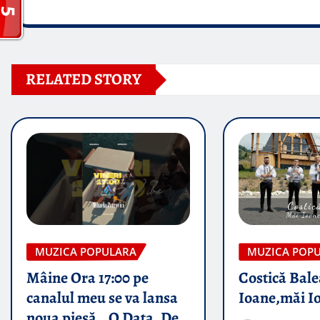
RELATED STORY
MUZICA POPULARA
MUZICA POP
Mâine Ora 17:00 pe
Costică Bale
canalul meu se va lansa
Ioane,măi I
noua piesă „ O Data, De