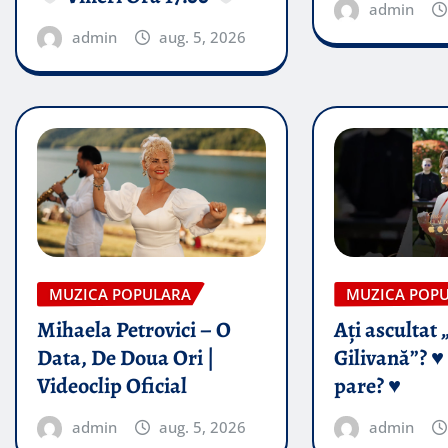
admin
admin
aug. 5, 2026
MUZICA POPULARA
MUZICA POP
Mihaela Petrovici – O
Ați ascultat 
Data, De Doua Ori |
Gilivană”? ♥️
Videoclip Oficial
pare? ♥️
admin
aug. 5, 2026
admin