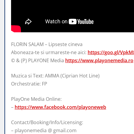
FLORIN SALAM – Lipseste cineva
Aboneaza-te si urmareste-ne aici:
https://goo.gl/VpkM
© & (P) PLAYONE Media
https://www.playonemedia.ro
Muzica
si Text: AMMA (Ciprian Hot Line)
Orchestratie: FP
PlayOne Media Online:
–
https://www.facebook.com/playoneweb
Contact/Booking/Info/Licensing:
– playonemedia @ gmail.com