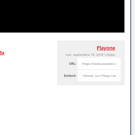
Playone
8x
mar, septembrie 18, 2018 1:42pm
URL:
Embed: