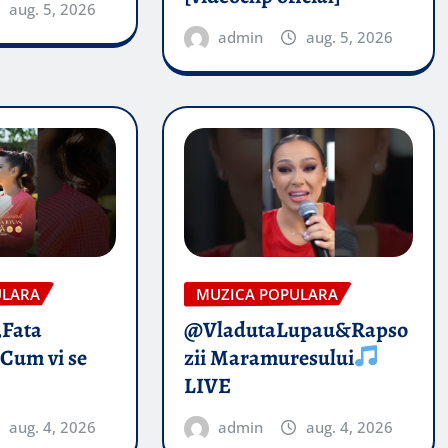
aug. 5, 2026
admin
aug. 5, 2026
ULARA
MUZICA POPULARA
„Fata
@VladutaLupau&Rapso
 Cum vi se
zii Maramuresului
LIVE
aug. 4, 2026
admin
aug. 4, 2026