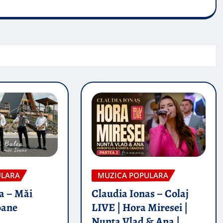
ULARA
MUZICA POPULARA
a – Măi
Claudia Ionas – Colaj
oane
LIVE | Hora Miresei |
Nunta Vlad & Ana |