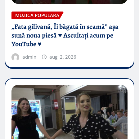
MUZICA POPULARA
„Fata gilivană, Îi băgată în seamă” așa
sună noua piesă ♥️ Ascultați acum pe
YouTube ♥️
admin
aug. 2, 2026