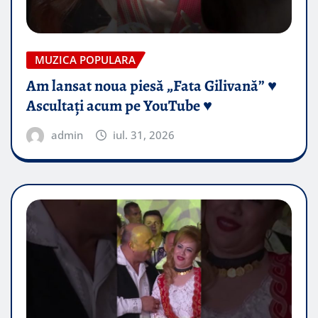
MUZICA POPULARA
Am lansat noua piesă „Fata Gilivană” ♥️
Ascultați acum pe YouTube ♥️
admin
iul. 31, 2026