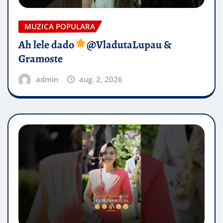
MUZICA POPULARA
Ah lele dado​
@VladutaLupau &
Gramoste
admin
aug. 2, 2026