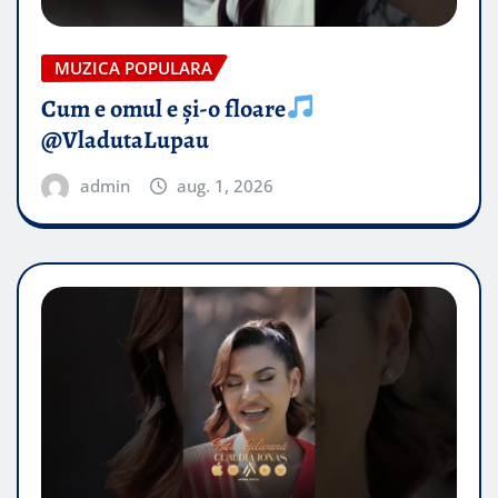
MUZICA POPULARA
Cum e omul e și-o floare
@VladutaLupau
admin
aug. 1, 2026