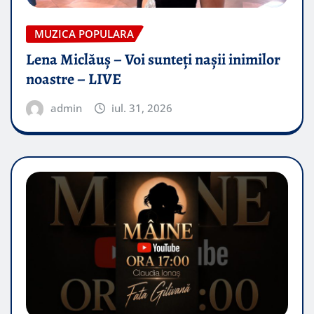
MUZICA POPULARA
Lena Miclăuș – Voi sunteți nașii inimilor
noastre – LIVE
admin
iul. 31, 2026