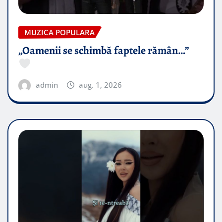
MUZICA POPULARA
„Oamenii se schimbă faptele rămân…”
admin
aug. 1, 2026