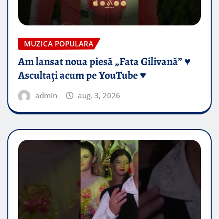
MUZICA POPULARA
Am lansat noua piesă „Fata Gilivană” ♥️
Ascultați acum pe YouTube ♥️
admin
aug. 3, 2026