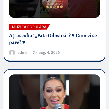
MUZICA POPULARA
Ați ascultat „Fata Gilivană”? ♥️ Cum vi se
pare? ♥️
admin
aug. 4, 2026