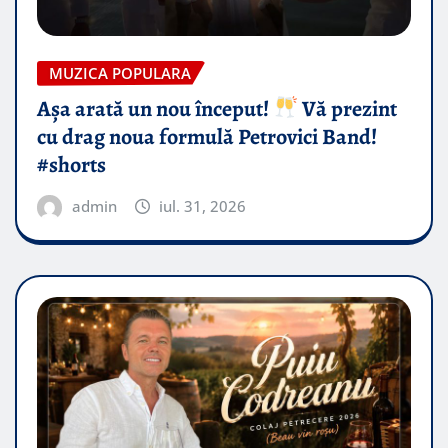
MUZICA POPULARA
Așa arată un nou început!
Vă prezint
cu drag noua formulă Petrovici Band!
#shorts
admin
iul. 31, 2026