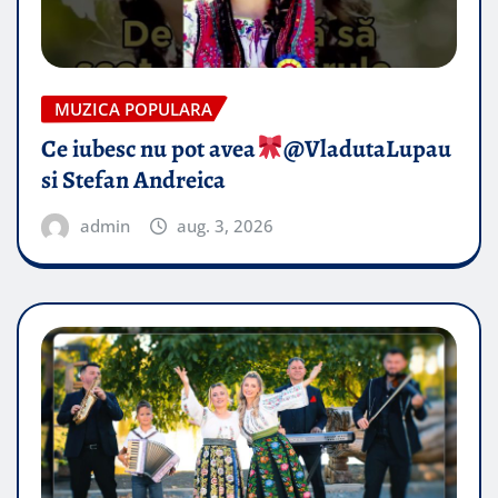
MUZICA POPULARA
Ce iubesc nu pot avea
​@VladutaLupau
si Stefan Andreica
admin
aug. 3, 2026