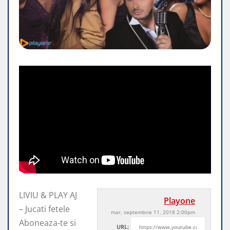
LIVIU & PLAY AJ
Playone
– Jucati fetele
mar, septembrie 11, 2018 2:00pm
Aboneaza-te si
URL: