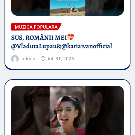
MUZICA POPULARA
SUS, ROMÂNII MEI
@VladutaLupau&@katiaivanofficial
admin
iul. 31, 2026