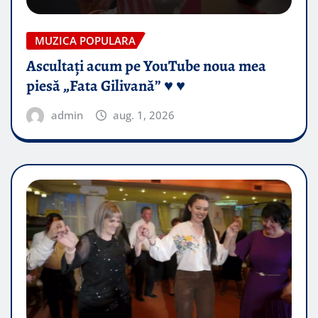
MUZICA POPULARA
Ascultați acum pe YouTube noua mea
piesă „Fata Gilivană” ♥️ ♥️
admin
aug. 1, 2026