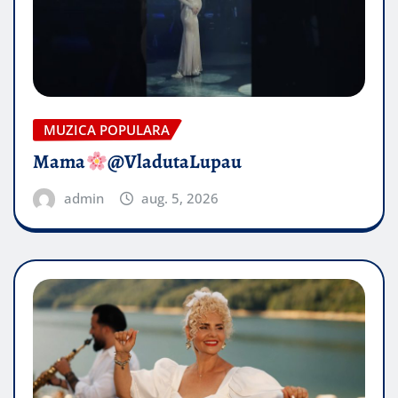
MUZICA POPULARA
Mama
@VladutaLupau
admin
aug. 5, 2026