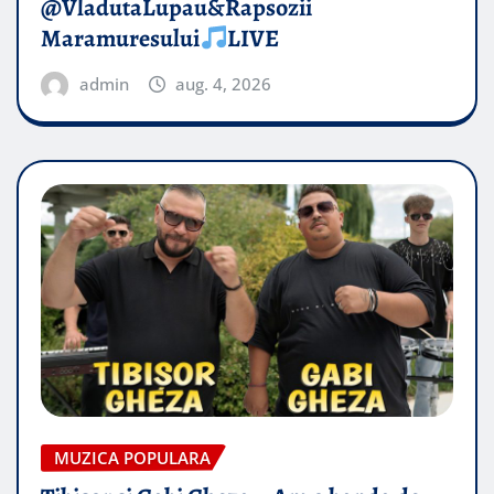
@VladutaLupau&Rapsozii
Maramuresului
LIVE
admin
aug. 4, 2026
MUZICA POPULARA