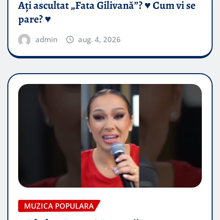
Ați ascultat „Fata Gilivană”? ♥️ Cum vi se
pare? ♥️
admin
aug. 4, 2026
MUZICA POPULARA