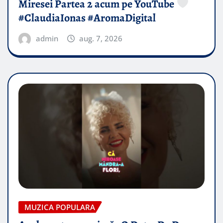
Miresei Partea 2 acum pe YouTube
#ClaudiaIonas #AromaDigital
admin
aug. 7, 2026
MUZICA POPULARA