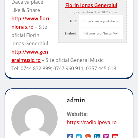
Daca va place
Florin Ionas Generalul
Like & Share
lun, septembrie 3, 2018 2:25pm
http://www.flori
URL:
nionas.ro
– Site
Embed:
oficial Florin
Ionas Generalul
http://www.gen
eralmusic.ro
– Site
oficial General Music
Tel: 0744 832 899; 0747 960 911; 0357 445 018
admin
Website:
https://radiolipova.ro