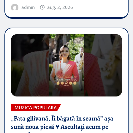
admin
aug. 2, 2026
MUZICA POPULARA
„Fata gilivană, Îi băgată în seamă” așa
sună noua piesă ♥️ Ascultați acum pe