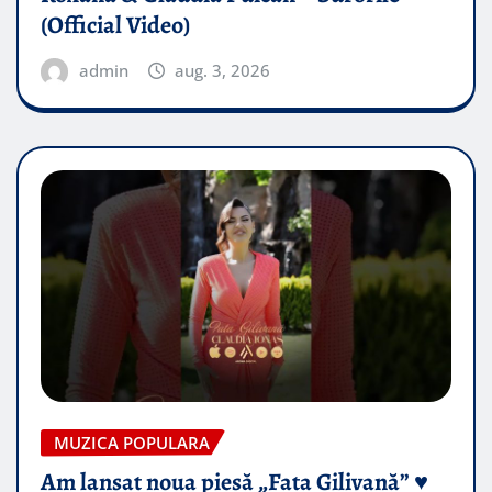
(Official Video)
admin
aug. 3, 2026
MUZICA POPULARA
Am lansat noua piesă „Fata Gilivană” ♥️