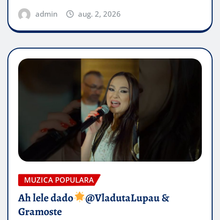
admin
aug. 2, 2026
MUZICA POPULARA
Ah lele dado​
@VladutaLupau &
Gramoste