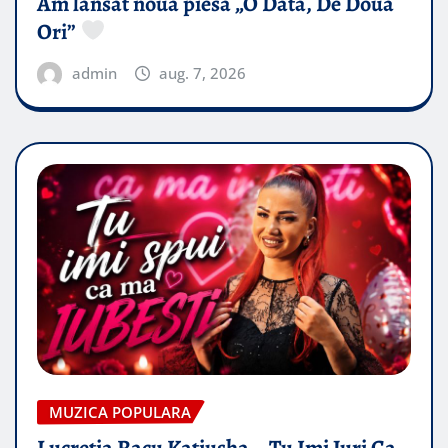
Am lansat noua piesă „O Data, De Doua
Ori”
admin
aug. 7, 2026
MUZICA POPULARA