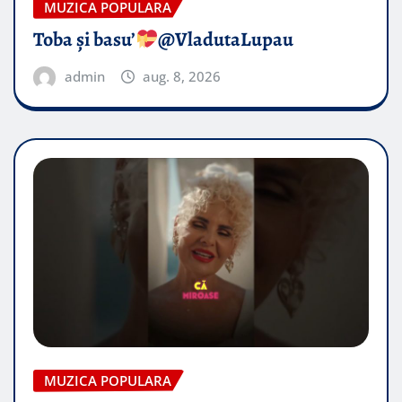
MUZICA POPULARA
Toba și basu’
@VladutaLupau
admin
aug. 8, 2026
MUZICA POPULARA