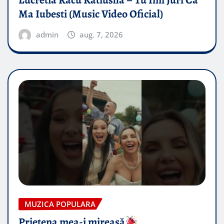
Lucretia Racu Katiusha – Tu Imi Juri Ca
Ma Iubesti (Music Video Oficial)
admin
aug. 7, 2026
MUZICA POPULARA
Prietena mea-i mireasă​