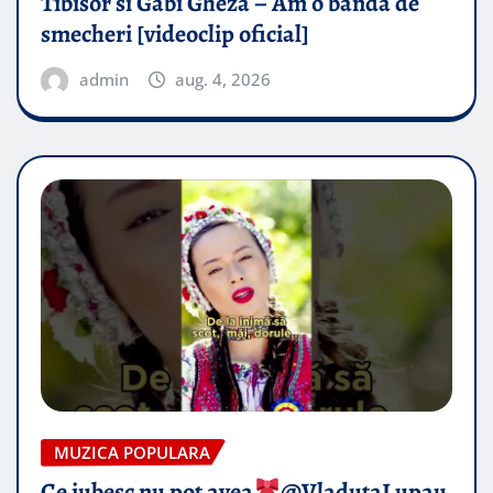
Tibisor si Gabi Gheza – Am o banda de
smecheri [videoclip oficial]
admin
aug. 4, 2026
MUZICA POPULARA
Ce iubesc nu pot avea
​@VladutaLupau