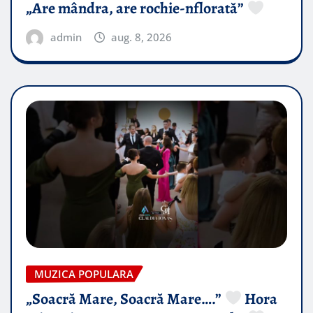
„Are mândra, are rochie-nflorată”
admin
aug. 8, 2026
MUZICA POPULARA
„Soacră Mare, Soacră Mare….”
Hora