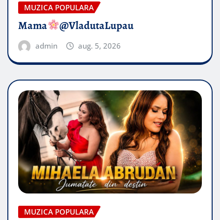
MUZICA POPULARA
Mama
@VladutaLupau
admin
aug. 5, 2026
MUZICA POPULARA