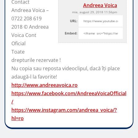
Contact
Andreea Voica
Andreea Voica –
mie, august 29, 2018 11:56pm
0722 208 619
URL:
2018 © Andreea
Embed:
Voica Cont
Oficial
Toate
drepturile rezervate !
Nu copia sau reposta videoclipul, dacă
îți place
adaugă-l la favorite!
http://www.andreeavoica.ro
https://www.facebook.com/AndreeaVoicaOfficial
/
https://www.instagram.com/andreea_voica/?
hl=ro