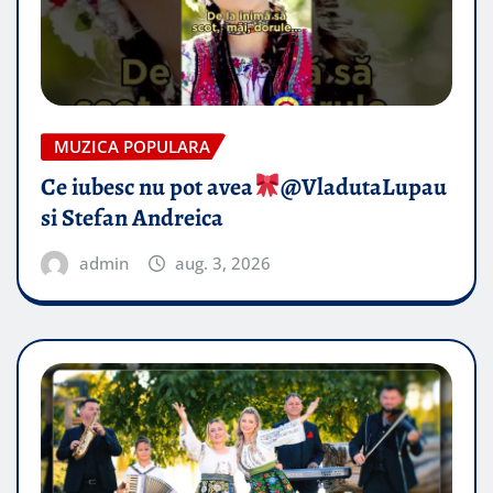
MUZICA POPULARA
Ce iubesc nu pot avea
​@VladutaLupau
si Stefan Andreica
admin
aug. 3, 2026