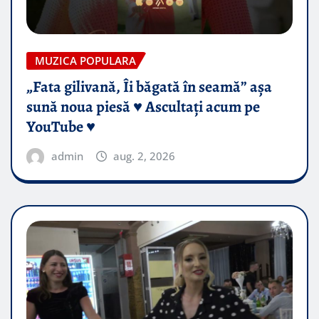
MUZICA POPULARA
„Fata gilivană, Îi băgată în seamă” așa
sună noua piesă ♥️ Ascultați acum pe
YouTube ♥️
admin
aug. 2, 2026