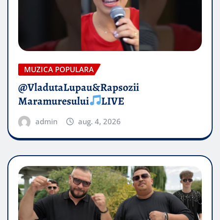
MUZICA POPULARA
@VladutaLupau&Rapsozii
Maramuresului
LIVE
admin
aug. 4, 2026