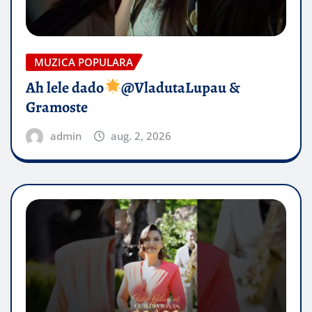
MUZICA POPULARA
Ah lele dado​
@VladutaLupau &
Gramoste
admin
aug. 2, 2026