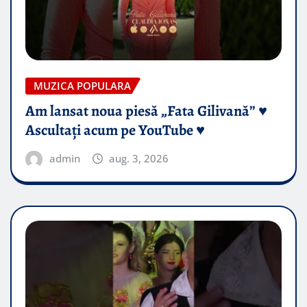
MUZICA POPULARA
Am lansat noua piesă „Fata Gilivană” ♥️
Ascultați acum pe YouTube ♥️
admin
aug. 3, 2026