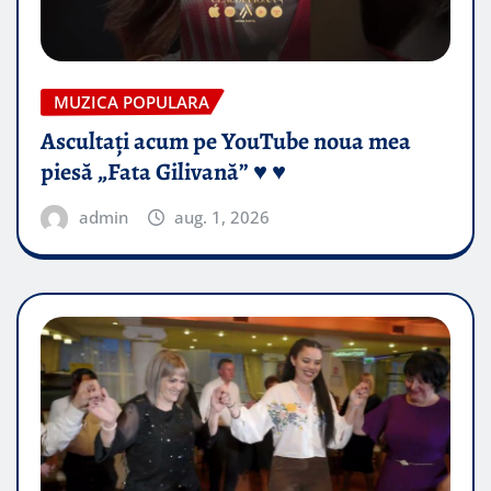
MUZICA POPULARA
Ascultați acum pe YouTube noua mea
piesă „Fata Gilivană” ♥️ ♥️
admin
aug. 1, 2026