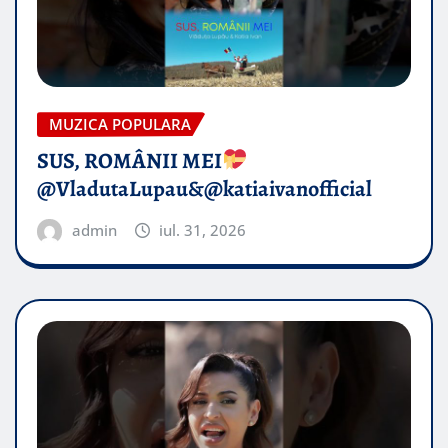
MUZICA POPULARA
SUS, ROMÂNII MEI
@VladutaLupau&@katiaivanofficial
admin
iul. 31, 2026