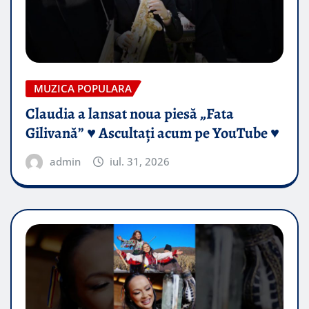
MUZICA POPULARA
Claudia a lansat noua piesă „Fata
Gilivană” ♥️ Ascultați acum pe YouTube ♥️
admin
iul. 31, 2026