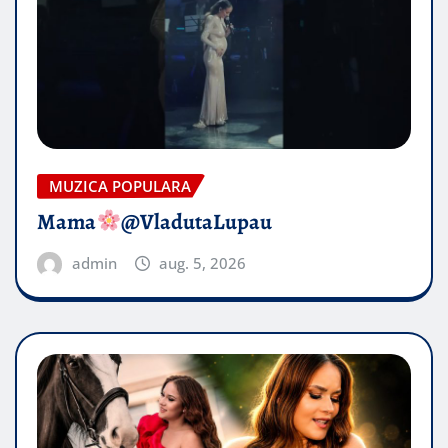
MUZICA POPULARA
Mama
@VladutaLupau
admin
aug. 5, 2026