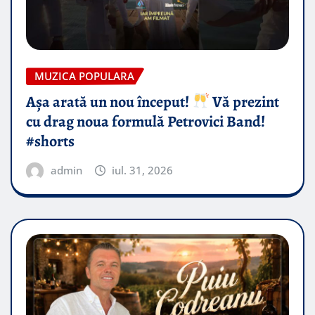
MUZICA POPULARA
Așa arată un nou început!
Vă prezint
cu drag noua formulă Petrovici Band!
#shorts
admin
iul. 31, 2026