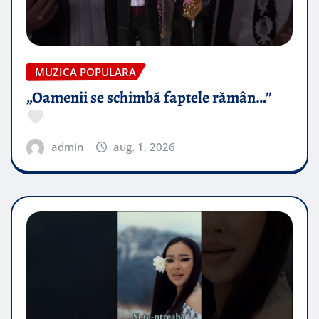
MUZICA POPULARA
„Oamenii se schimbă faptele rămân…”
admin
aug. 1, 2026