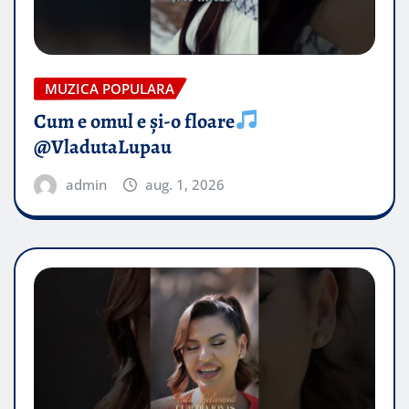
MUZICA POPULARA
Cum e omul e și-o floare
@VladutaLupau
admin
aug. 1, 2026