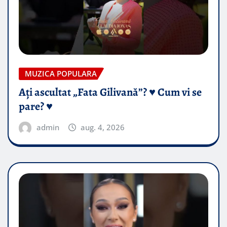
MUZICA POPULARA
Ați ascultat „Fata Gilivană”? ♥️ Cum vi se
pare? ♥️
admin
aug. 4, 2026