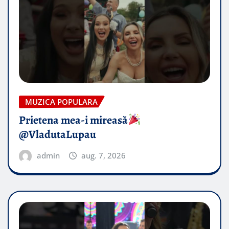
MUZICA POPULARA
Prietena mea-i mireasă​
@VladutaLupau
admin
aug. 7, 2026