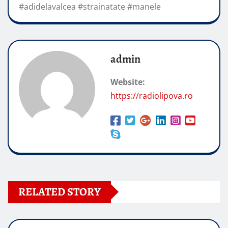
#adidelavalcea #strainatate #manele
admin
Website:
https://radiolipova.ro
RELATED STORY