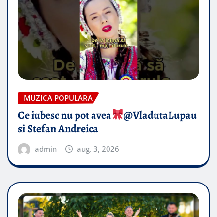
MUZICA POPULARA
Ce iubesc nu pot avea
​@VladutaLupau
si Stefan Andreica
admin
aug. 3, 2026