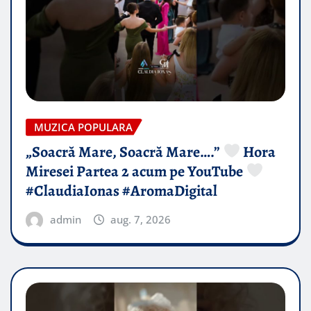
MUZICA POPULARA
„Soacră Mare, Soacră Mare….”
Hora
Miresei Partea 2 acum pe YouTube
#ClaudiaIonas #AromaDigital
admin
aug. 7, 2026