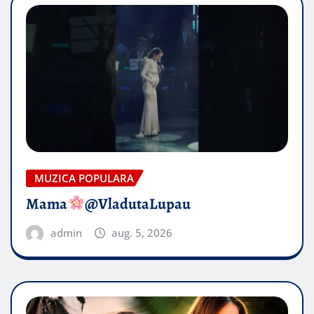
MUZICA POPULARA
Mama
@VladutaLupau
admin
aug. 5, 2026