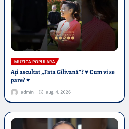
MUZICA POPULARA
Ați ascultat „Fata Gilivană”? ♥️ Cum vi se
pare? ♥️
admin
aug. 4, 2026