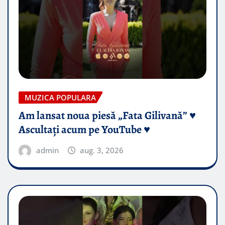
MUZICA POPULARA
Am lansat noua piesă „Fata Gilivană” ♥️
Ascultați acum pe YouTube ♥️
admin
aug. 3, 2026