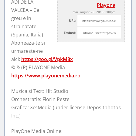
ADI DE LA
Playone
VALCEA – Ce
mar, august 28, 2018 2:00pm
greu e in
URL:
strainatate
Embed:
(Spania, Italia)
Aboneaza-te si
urmareste-ne
aici:
https://goo.gl/VpkM8x
© &
(P) PLAYONE Media
https://www.playonemedia.ro
Muzica si Text: Hit Studio
Orchestratie: Florin Peste
Grafica: XcsMedia (under license Depositphotos
Inc.)
PlayOne Media Online: