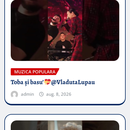
MUZICA POPULARA
Toba și basu’
@VladutaLupau
admin
aug. 8, 2026