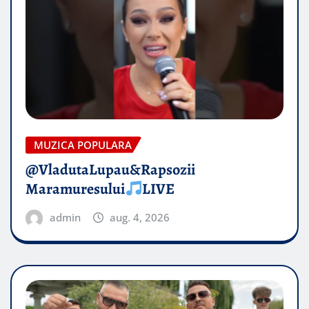
MUZICA POPULARA
@VladutaLupau&Rapsozii
Maramuresului
LIVE
admin
aug. 4, 2026