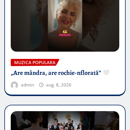
MUZICA POPULARA
„Are mândra, are rochie-nflorată”
admin
aug. 8, 2026