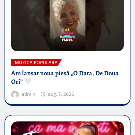
MUZICA POPULARA
Am lansat noua piesă „O Data, De Doua
Ori”
admin
aug. 7, 2026