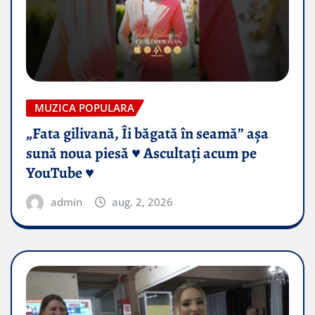
MUZICA POPULARA
„Fata gilivană, Îi băgată în seamă” așa
sună noua piesă ♥️ Ascultați acum pe
YouTube ♥️
admin
aug. 2, 2026