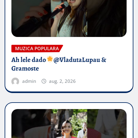
MUZICA POPULARA
Ah lele dado​
@VladutaLupau &
Gramoste
admin
aug. 2, 2026