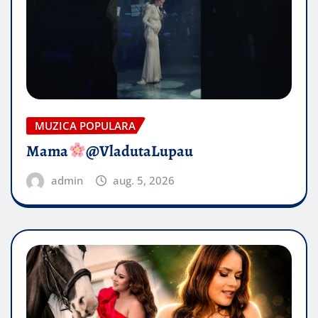
MUZICA POPULARA
Mama
@VladutaLupau
admin
aug. 5, 2026