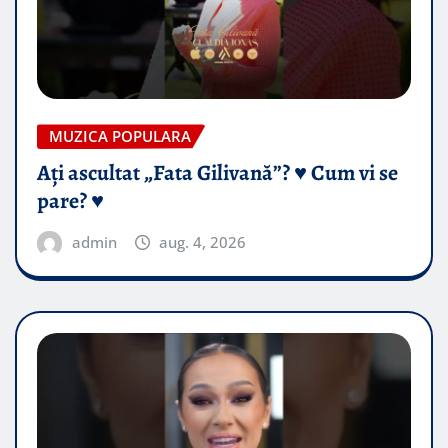
MUZICA POPULARA
Ați ascultat „Fata Gilivană”? ♥️ Cum vi se
pare? ♥️
admin
aug. 4, 2026