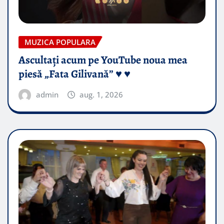
MUZICA POPULARA
Ascultați acum pe YouTube noua mea
piesă „Fata Gilivană” ♥️ ♥️
admin
aug. 1, 2026