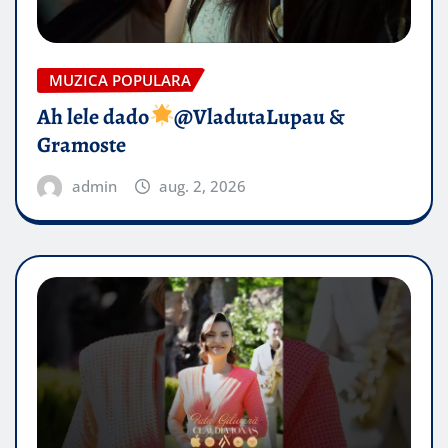
MUZICA POPULARA
Ah lele dado​
@VladutaLupau &
Gramoste
admin
aug. 2, 2026