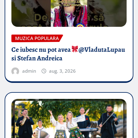
MUZICA POPULARA
Ce iubesc nu pot avea
​@VladutaLupau
si Stefan Andreica
admin
aug. 3, 2026