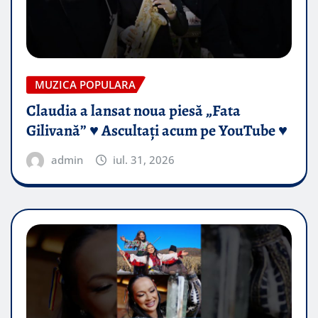
MUZICA POPULARA
Claudia a lansat noua piesă „Fata
Gilivană” ♥️ Ascultați acum pe YouTube ♥️
admin
iul. 31, 2026