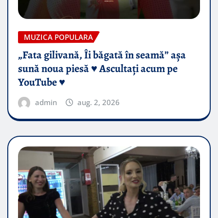
MUZICA POPULARA
„Fata gilivană, Îi băgată în seamă” așa
sună noua piesă ♥️ Ascultați acum pe
YouTube ♥️
admin
aug. 2, 2026