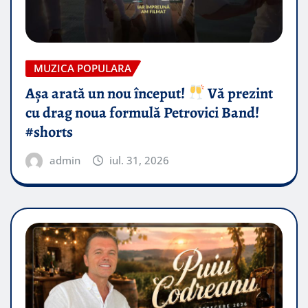
MUZICA POPULARA
Așa arată un nou început!
Vă prezint
cu drag noua formulă Petrovici Band!
#shorts
admin
iul. 31, 2026