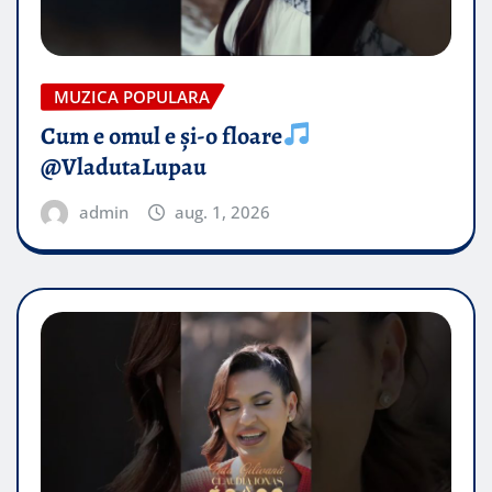
MUZICA POPULARA
Cum e omul e și-o floare
@VladutaLupau
admin
aug. 1, 2026