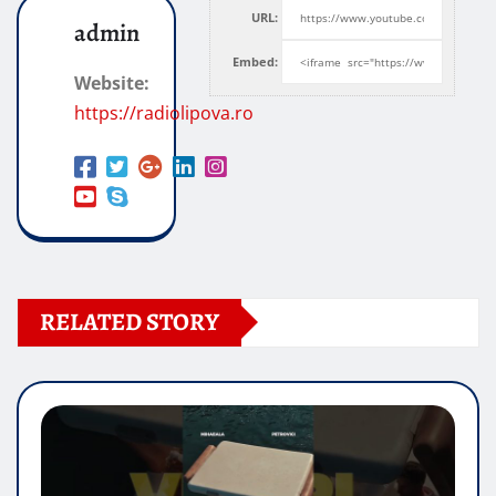
URL:
admin
Embed:
Website:
https://radiolipova.ro
RELATED STORY