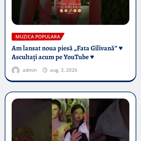
MUZICA POPULARA
Am lansat noua piesă „Fata Gilivană” ♥️
Ascultați acum pe YouTube ♥️
admin
aug. 3, 2026