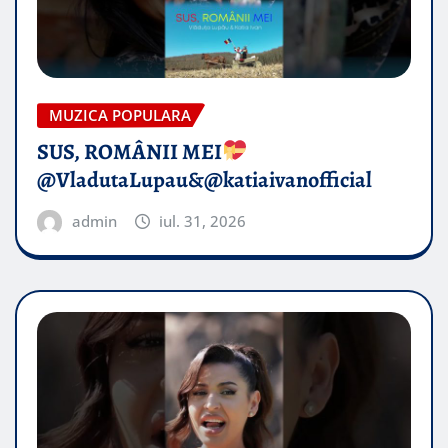
MUZICA POPULARA
SUS, ROMÂNII MEI
@VladutaLupau&@katiaivanofficial
admin
iul. 31, 2026