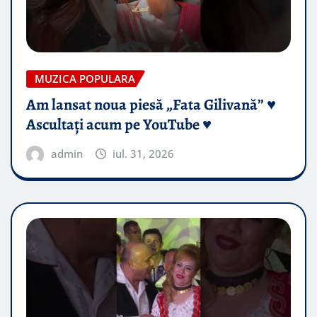
MUZICA POPULARA
Am lansat noua piesă „Fata Gilivană” ♥️
Ascultați acum pe YouTube ♥️
admin
iul. 31, 2026