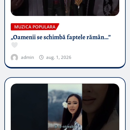
MUZICA POPULARA
„Oamenii se schimbă faptele rămân…”
admin
aug. 1, 2026