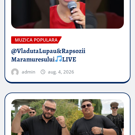
MUZICA POPULARA
@VladutaLupau&Rapsozii
Maramuresului
LIVE
admin
aug. 4, 2026