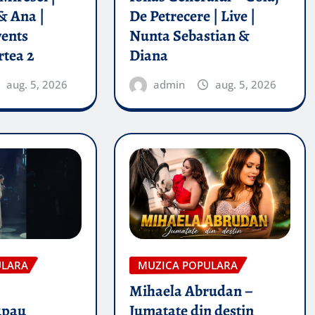
& Ana |
De Petrecere | Live |
vents
Nunta Sebastian &
rtea 2
Diana
aug. 5, 2026
admin
aug. 5, 2026
ULARA
MUZICA POPULARA
Mihaela Abrudan –
upau
Jumatate din destin