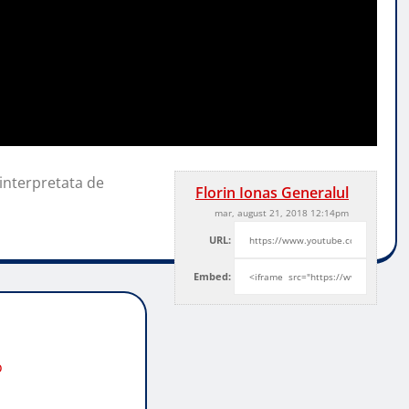
interpretata de
Florin Ionas Generalul
mar, august 21, 2018 12:14pm
URL:
Embed:
o