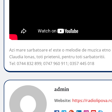
Azi mare sarbatoare e! este o melodie de muzica etno 
Claudia Ionas, toti prietenii, pentru toti sarbatoritii.
Tel:
0744 832 899; 0747 960 911; 0357 445 018
admin
Website:
https://radiolipova.r