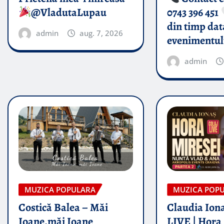
@VladutaLupau
0743 396 451
din timp dat
admin
aug. 7, 2026
evenimentul
admin
MUZICA POPULARA
MUZICA POP
Costică Balea – Măi
Claudia Iona
Ioane,măi Ioane
LIVE | Hora 