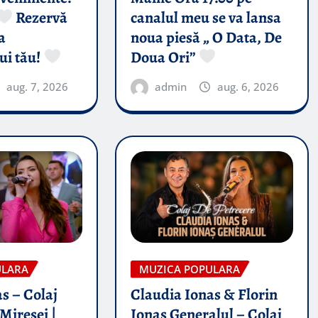
Rezervă
canalul meu se va lansa
a
noua piesă „ O Data, De
ui tău!
Doua Ori”
aug. 7, 2026
admin
aug. 6, 2026
ULARA
MUZICA POPULARA
s – Colaj
Claudia Ionas & Florin
Miresei |
Ionas Generalul – Colaj