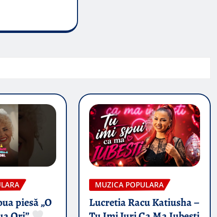
ULARA
MUZICA POPULARA
oua piesă „O
Lucretia Racu Katiusha –
ua Ori”
Tu Imi Juri Ca Ma Iubesti