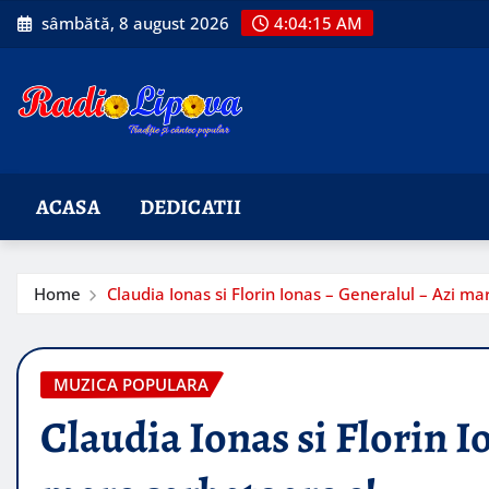
Skip
sâmbătă, 8 august 2026
4:04:17 AM
to
content
ACASA
DEDICATII
Home
Claudia Ionas si Florin Ionas – Generalul – Azi ma
MUZICA POPULARA
Claudia Ionas si Florin I