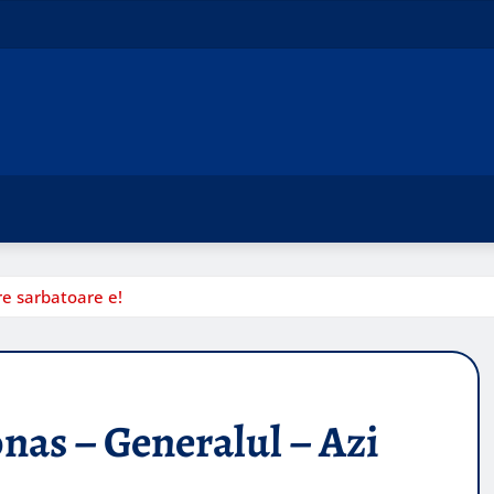
re sarbatoare e!
onas – Generalul – Azi