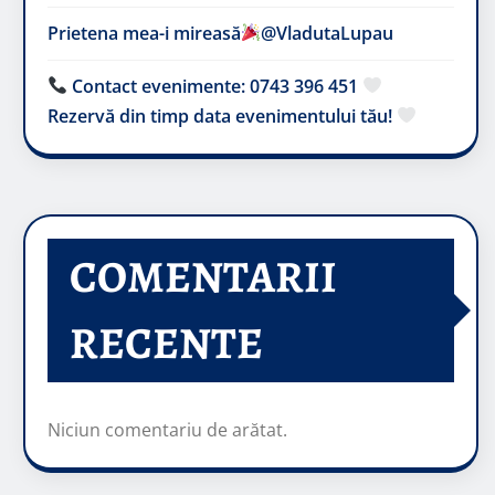
Prietena mea-i mireasă​
@VladutaLupau
Contact evenimente: 0743 396 451
Rezervă din timp data evenimentului tău!
COMENTARII
RECENTE
Niciun comentariu de arătat.