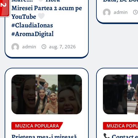
Miresei Partea 2 acum pe
admin
YouTube
#ClaudiaIonas
#AromaDigital
admin
aug. 7, 2026
MUZICA POPULARA
MUZICA POP
Prietena mea-i mireasă​
Contact 