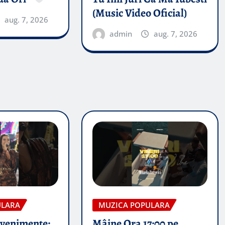
(Music Video Oficial)
aug. 7, 2026
admin
aug. 7, 2026
ULARA
MUZICA POPULARA
evenimente:
Mâine Ora 17:00 pe