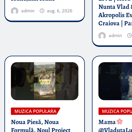
Nunta Vlad 
admin
aug. 6, 2026
Akropolis E
Craiova | Pa
admin
MUZICA POPULARA
MUZICA POP
Noua Piesă, Noua
Mama
Formulă, Noul Proiect
@VladutaL