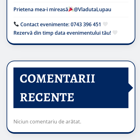
Prietena mea-i mireasă​
@VladutaLupau
Contact evenimente: 0743 396 451
Rezervă din timp data evenimentului tău!
COMENTARII
RECENTE
Niciun comentariu de arătat.