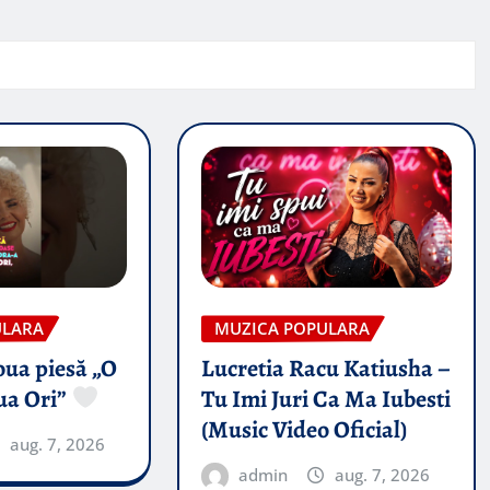
ULARA
MUZICA POPULARA
oua piesă „O
Lucretia Racu Katiusha –
ua Ori”
Tu Imi Juri Ca Ma Iubesti
(Music Video Oficial)
aug. 7, 2026
admin
aug. 7, 2026