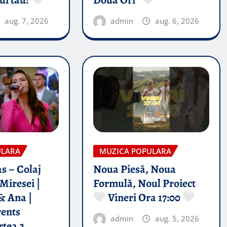
aug. 7, 2026
admin
aug. 6, 2026
ULARA
MUZICA POPULARA
s – Colaj
Noua Piesă, Noua
Miresei |
Formulă, Noul Proiect
& Ana |
Vineri Ora 17:00
vents
admin
aug. 5, 2026
rtea 2