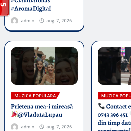
#ClaudiaIonas
#AromaDigital
admin
aug. 7, 2026
MUZICA POPULARA
MUZICA POP
Prietena mea-i mireasă​
Contact 
@VladutaLupau
0743 396 451
din timp dat
admin
aug. 7, 2026
evenimentul