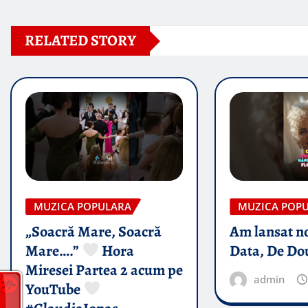
RELATED STORY
MUZICA POPULARA
MUZICA POP
„Soacră Mare, Soacră
Am lansat n
Mare….”
Hora
Data, De Do
Miresei Partea 2 acum pe
admin
YouTube