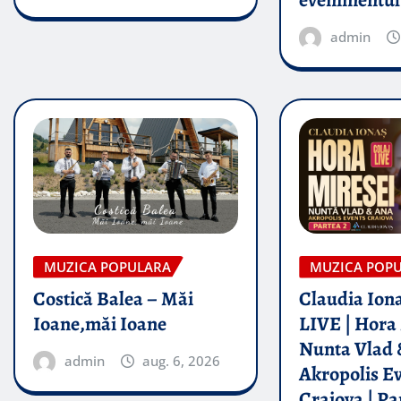
admin
MUZICA POPULARA
MUZICA POP
Costică Balea – Măi
Claudia Iona
Ioane,măi Ioane
LIVE | Hora 
Nunta Vlad 
admin
aug. 6, 2026
Akropolis E
Craiova | Pa