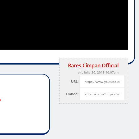
Rareș Cîmpan Official
vin, iulie 20, 2018 10:07am
URL:
Embed:
o