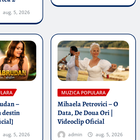
aug. 5, 2026
ULARA
MUZICA POPULARA
rudan –
Mihaela Petrovici – O
 destin
Data, De Doua Ori |
icial]
Videoclip Oficial
aug. 5, 2026
admin
aug. 5, 2026