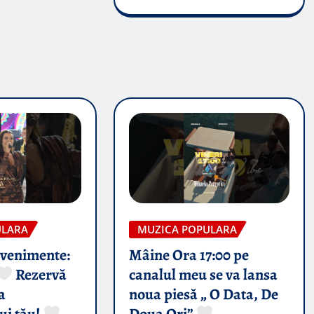
ULARA
MUZICA POPULARA
evenimente:
Mâine Ora 17:00 pe
Rezervă
canalul meu se va lansa
a
noua piesă „ O Data, De
ui tău!
Doua Ori”