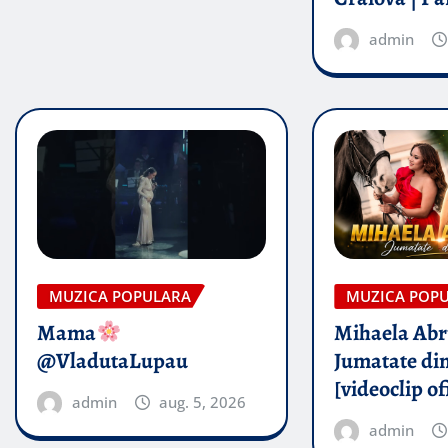
admin
MUZICA POPULARA
MUZICA POP
Mama
Mihaela Ab
@VladutaLupau
Jumatate din
[videoclip of
admin
aug. 5, 2026
admin