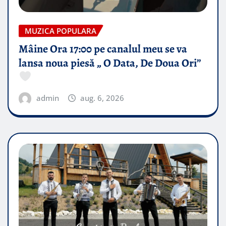
MUZICA POPULARA
Mâine Ora 17:00 pe canalul meu se va
lansa noua piesă „ O Data, De Doua Ori”
admin
aug. 6, 2026