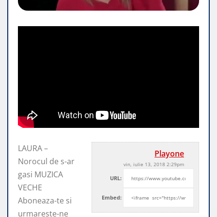
LAURA –
Playone
Norocul de s-ar
vin, iulie 13, 2018 2:29pm
gasi MUZICA
URL:
VECHE
Embed:
Aboneaza-te si
urmareste-ne