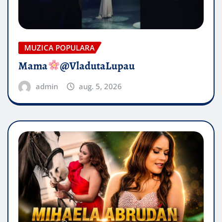
MUZICA POPULARA
Mama
@VladutaLupau
admin
aug. 5, 2026