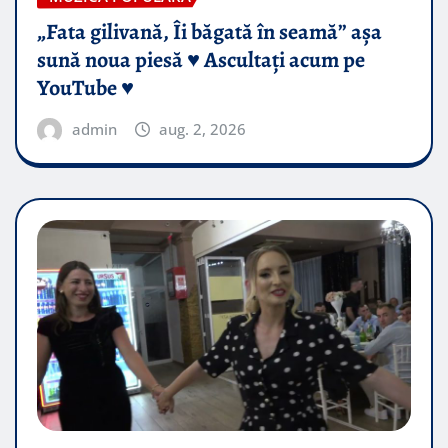
„Fata gilivană, Îi băgată în seamă” așa
sună noua piesă ♥️ Ascultați acum pe
YouTube ♥️
admin
aug. 2, 2026