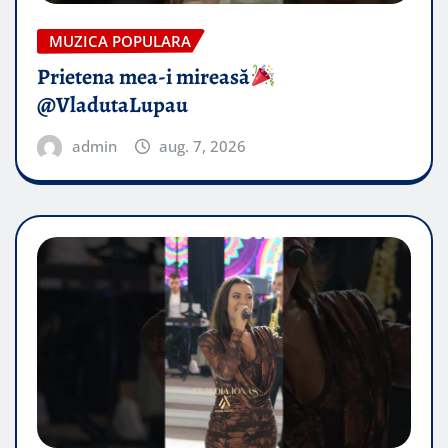
MUZICA POPULARA
Prietena mea-i mireasă​
@VladutaLupau
admin
aug. 7, 2026