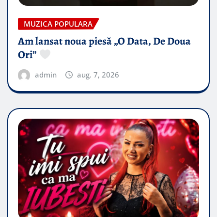
MUZICA POPULARA
Am lansat noua piesă „O Data, De Doua
Ori”
admin
aug. 7, 2026