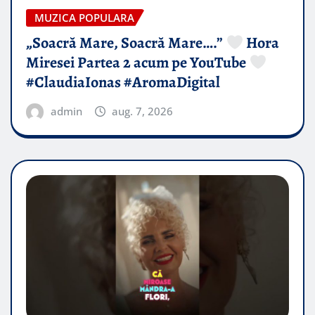
MUZICA POPULARA
„Soacră Mare, Soacră Mare….”
Hora
Miresei Partea 2 acum pe YouTube
#ClaudiaIonas #AromaDigital
admin
aug. 7, 2026