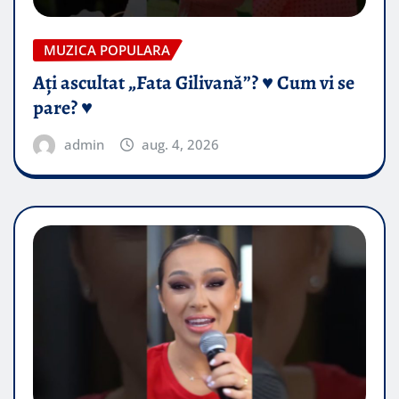
MUZICA POPULARA
Ați ascultat „Fata Gilivană”? ♥️ Cum vi se
pare? ♥️
admin
aug. 4, 2026