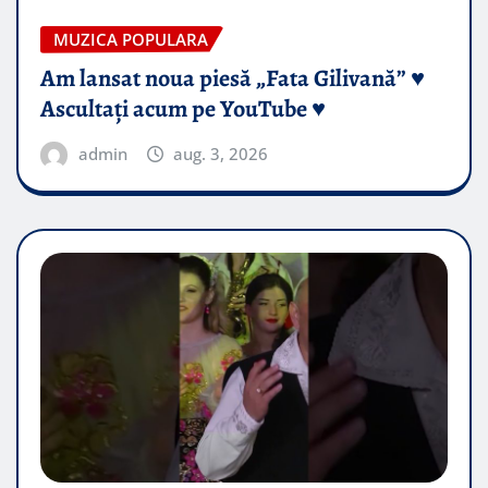
MUZICA POPULARA
Am lansat noua piesă „Fata Gilivană” ♥️
Ascultați acum pe YouTube ♥️
admin
aug. 3, 2026