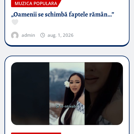
MUZICA POPULARA
„Oamenii se schimbă faptele rămân…”
admin
aug. 1, 2026