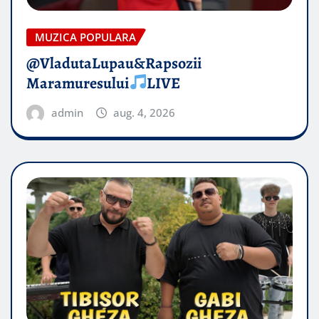
MUZICA POPULARA
@VladutaLupau&Rapsozii
Maramuresului
LIVE
admin
aug. 4, 2026