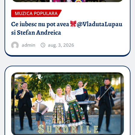
MUZICA POPULARA
Ce iubesc nu pot avea
​@VladutaLupau
si Stefan Andreica
admin
aug. 3, 2026