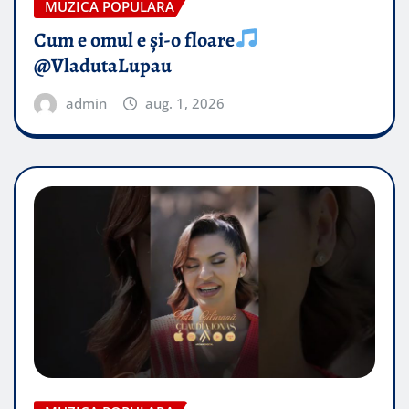
MUZICA POPULARA
Cum e omul e și-o floare
@VladutaLupau
admin
aug. 1, 2026