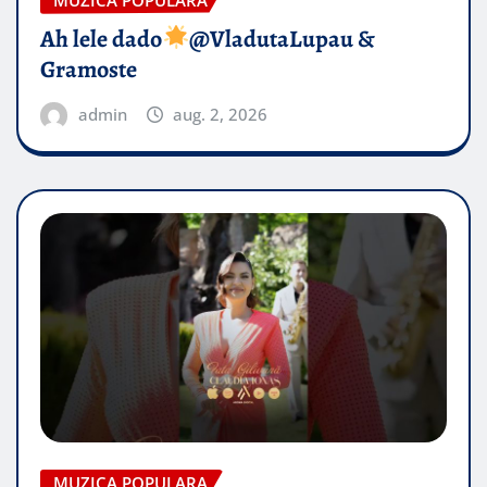
Ah lele dado​
@VladutaLupau &
Gramoste
admin
aug. 2, 2026
MUZICA POPULARA