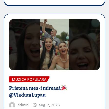
MUZICA POPULARA
Prietena mea-i mireasă​
@VladutaLupau
admin
aug. 7, 2026