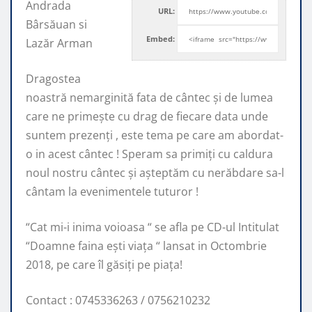
Andrada
URL:
Bârsăuan si
Embed:
Lazăr Arman
Dragostea
noastră nemarginită fata de cântec și de lumea
care ne primește cu drag de fiecare data unde
suntem prezenți , este tema pe care am abordat-
o in acest cântec ! Speram sa primiți cu caldura
noul nostru cântec și așteptăm cu nerăbdare sa-l
cântam la evenimentele tuturor !
“Cat mi-i inima voioasa “ se afla pe CD-ul Intitulat
“Doamne faina ești viața “ lansat in Octombrie
2018, pe care îl găsiți pe piața!
Contact : 0745336263 / 0756210232