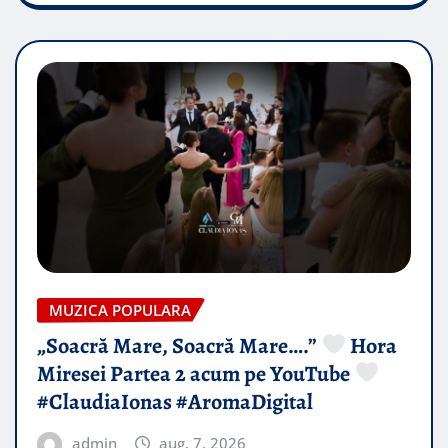
MUZICA POPULARA
„Soacră Mare, Soacră Mare….”
Hora
Miresei Partea 2 acum pe YouTube
#ClaudiaIonas #AromaDigital
admin
aug. 7, 2026