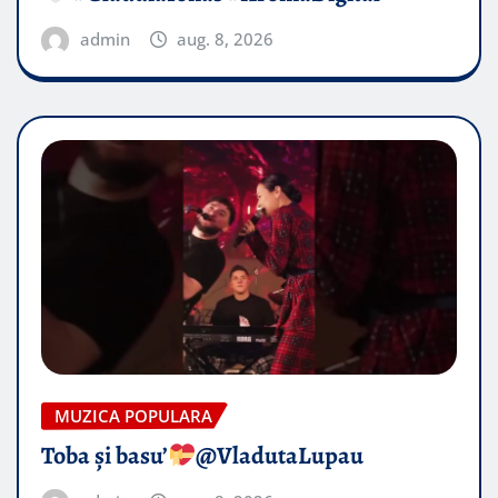
admin
aug. 8, 2026
MUZICA POPULARA
Toba și basu’
@VladutaLupau