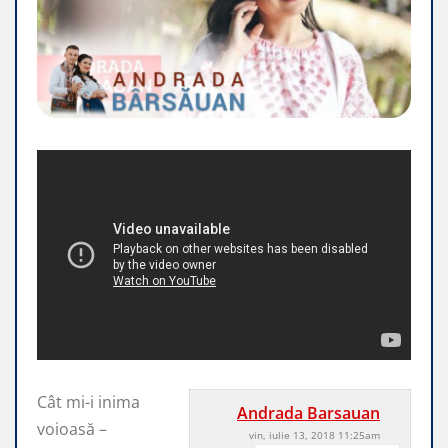
Cât mi-i inima
Andrada Barsauan
voioasă –
vin, iulie 13, 2018 11:25am