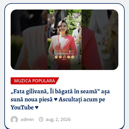
MUZICA POPULARA
„Fata gilivană, Îi băgată în seamă” așa
sună noua piesă ♥️ Ascultați acum pe
YouTube ♥️
admin
aug. 2, 2026