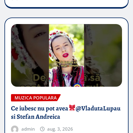
MUZICA POPULARA
Ce iubesc nu pot avea
​@VladutaLupau
si Stefan Andreica
admin
aug. 3, 2026