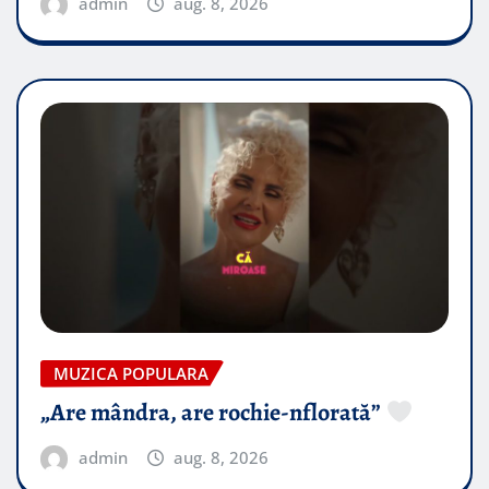
admin
aug. 8, 2026
MUZICA POPULARA
„Are mândra, are rochie-nflorată”
admin
aug. 8, 2026