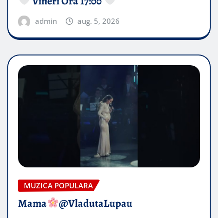
Vineri Ora 17:00
admin
aug. 5, 2026
MUZICA POPULARA
Mama
@VladutaLupau