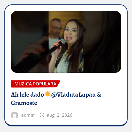
MUZICA POPULARA
Ah lele dado​
@VladutaLupau &
Gramoste
admin
aug. 2, 2026