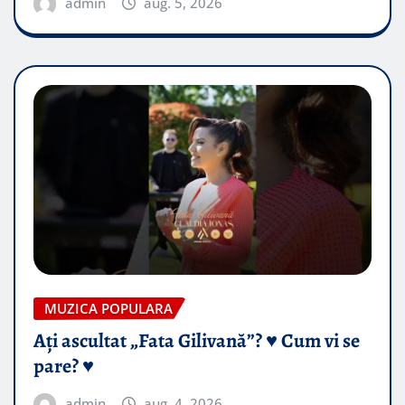
admin
aug. 5, 2026
MUZICA POPULARA
Ați ascultat „Fata Gilivană”? ♥️ Cum vi se
pare? ♥️
admin
aug. 4, 2026