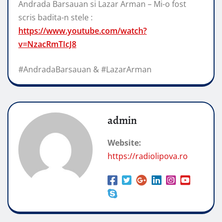
Andrada Barsauan si Lazar Arman – Mi-o fost
scris badita-n stele :
https://www.youtube.com/watch?
v=NzacRmTIcJ8
#AndradaBarsauan & #LazarArman
admin
Website:
https://radiolipova.ro