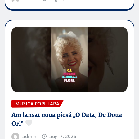
MUZICA POPULARA
Am lansat noua piesă „O Data, De Doua
Ori”
admin
aug. 7, 2026