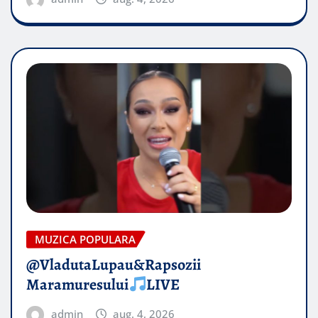
MUZICA POPULARA
@VladutaLupau&Rapsozii
Maramuresului
LIVE
admin
aug. 4, 2026