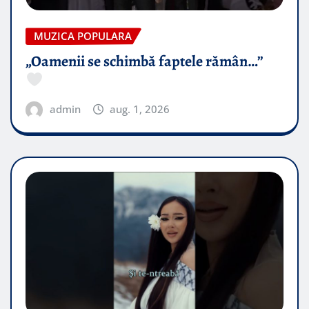
MUZICA POPULARA
„Oamenii se schimbă faptele rămân…”
admin
aug. 1, 2026