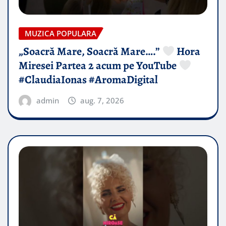
MUZICA POPULARA
„Soacră Mare, Soacră Mare….”
Hora
Miresei Partea 2 acum pe YouTube
#ClaudiaIonas #AromaDigital
admin
aug. 7, 2026