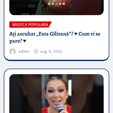
MUZICA POPULARA
Ați ascultat „Fata Gilivană”? ♥️ Cum vi se
pare? ♥️
admin
aug. 4, 2026