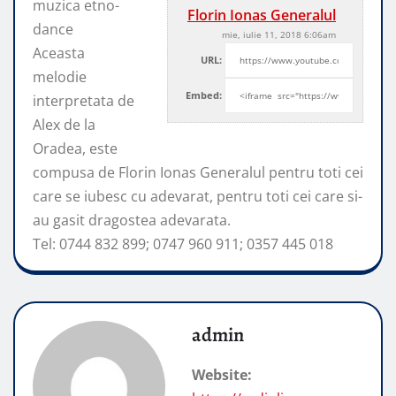
muzica etno-
Florin Ionas Generalul
dance
mie, iulie 11, 2018 6:06am
Aceasta
URL:
melodie
Embed:
interpretata de
Alex de la
Oradea, este
compusa de Florin Ionas Generalul pentru toti cei
care se
iubesc cu adevarat, pentru toti cei care si-
au gasit dragostea adevarata.
Tel: 0744 832 899; 0747 960 911; 0357 445 018
admin
Website: