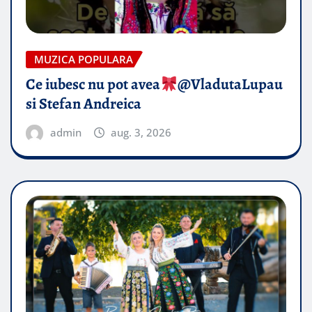
MUZICA POPULARA
Ce iubesc nu pot avea
​@VladutaLupau
si Stefan Andreica
admin
aug. 3, 2026