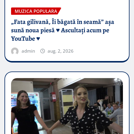
MUZICA POPULARA
„Fata gilivană, Îi băgată în seamă” așa
sună noua piesă ♥️ Ascultați acum pe
YouTube ♥️
admin
aug. 2, 2026