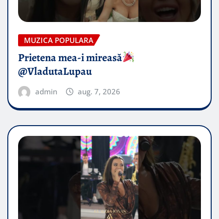
MUZICA POPULARA
Prietena mea-i mireasă​
@VladutaLupau
admin
aug. 7, 2026