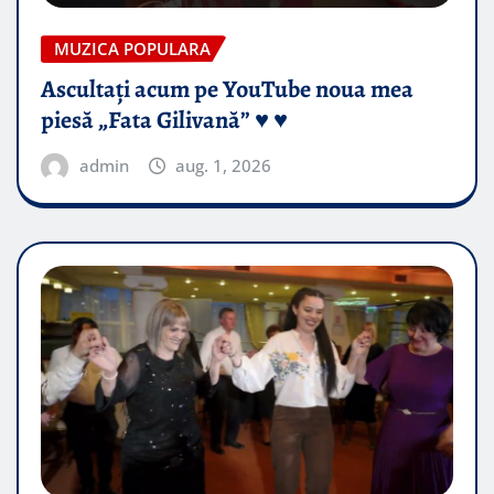
MUZICA POPULARA
Ascultați acum pe YouTube noua mea
piesă „Fata Gilivană” ♥️ ♥️
admin
aug. 1, 2026