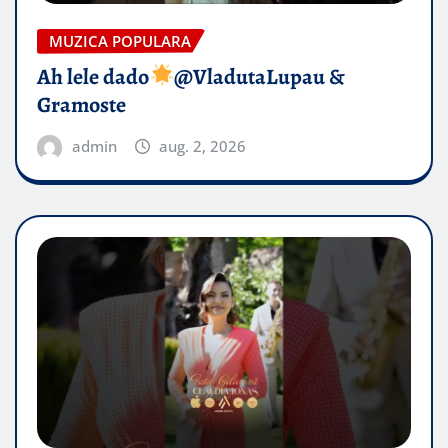
MUZICA POPULARA
Ah lele dado​
@VladutaLupau &
Gramoste
admin
aug. 2, 2026