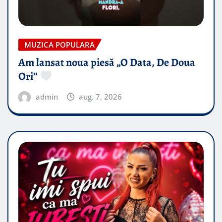
MUZICA POPULARA
Am lansat noua piesă „O Data, De Doua
Ori”
admin
aug. 7, 2026