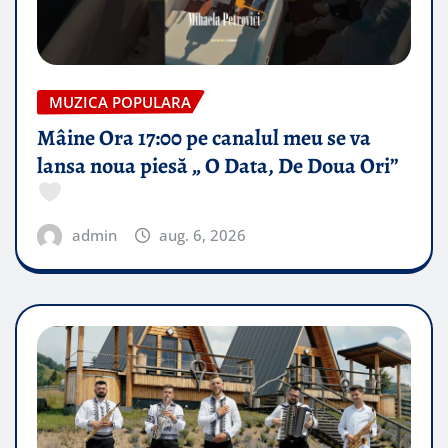
MUZICA POPULARA
Mâine Ora 17:00 pe canalul meu se va
lansa noua piesă „ O Data, De Doua Ori”
admin
aug. 6, 2026