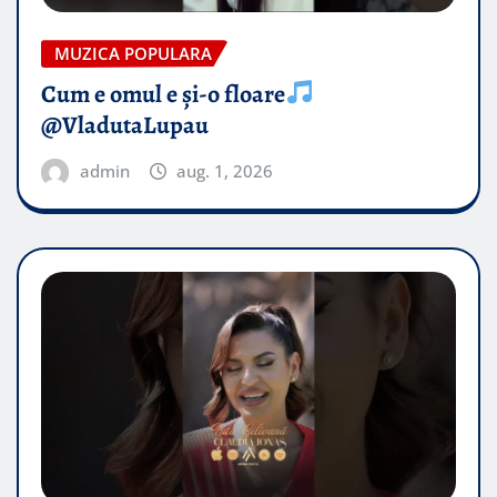
MUZICA POPULARA
Cum e omul e și-o floare
@VladutaLupau
admin
aug. 1, 2026