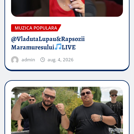
MUZICA POPULARA
@VladutaLupau&Rapsozii
Maramuresului
LIVE
admin
aug. 4, 2026