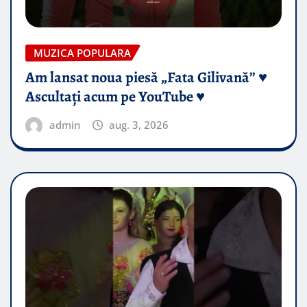
MUZICA POPULARA
Am lansat noua piesă „Fata Gilivană” ♥️
Ascultați acum pe YouTube ♥️
admin
aug. 3, 2026