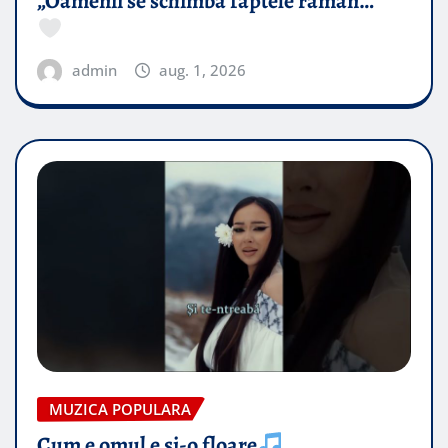
„Oamenii se schimbă faptele rămân…”
admin
aug. 1, 2026
MUZICA POPULARA
Cum e omul e și-o floare