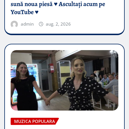
sună noua piesă ♥️ Ascultați acum pe
YouTube ♥️
admin
aug. 2, 2026
MUZICA POPULARA