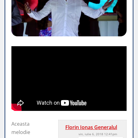
Aceasta
Florin Ionas Generalul
melodie
vin, iulie 6, 2018 12:41pm