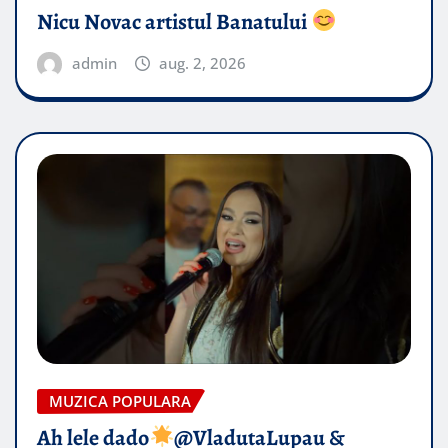
Nicu Novac artistul Banatului
admin
aug. 2, 2026
MUZICA POPULARA
Ah lele dado​
@VladutaLupau &