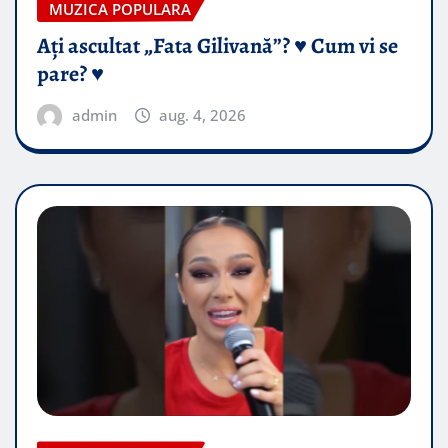
MUZICA POPULARA
Ați ascultat „Fata Gilivană”? ♥️ Cum vi se
pare? ♥️
admin
aug. 4, 2026