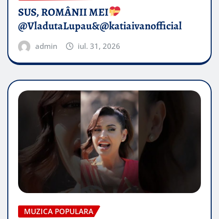
SUS, ROMÂNII MEI
@VladutaLupau&@katiaivanofficial
admin
iul. 31, 2026
MUZICA POPULARA