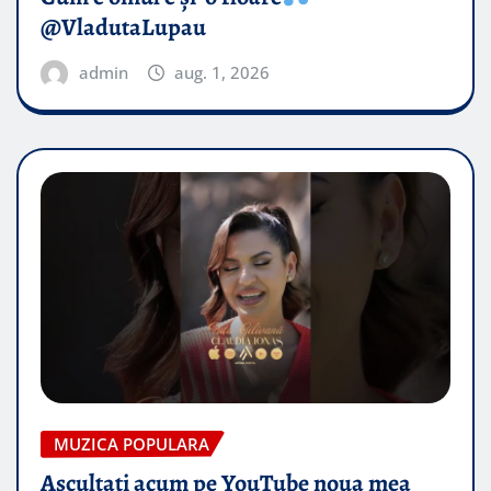
@VladutaLupau
admin
aug. 1, 2026
MUZICA POPULARA
Ascultați acum pe YouTube noua mea