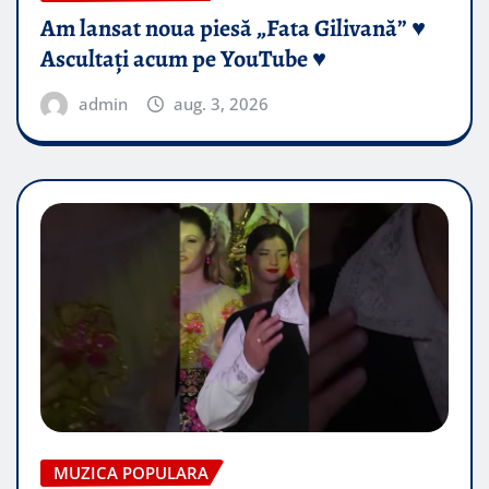
Am lansat noua piesă „Fata Gilivană” ♥️
Ascultați acum pe YouTube ♥️
admin
aug. 3, 2026
MUZICA POPULARA