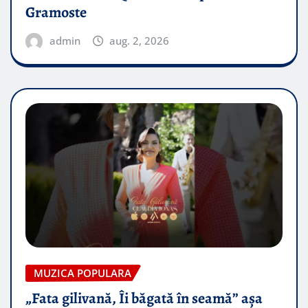
Gramoste
admin
aug. 2, 2026
MUZICA POPULARA
„Fata gilivană, Îi băgată în seamă” așa