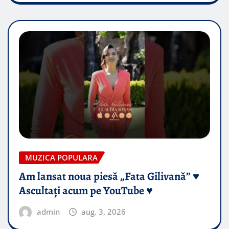
MUZICA POPULARA
Am lansat noua piesă „Fata Gilivană” ♥️
Ascultați acum pe YouTube ♥️
admin
aug. 3, 2026