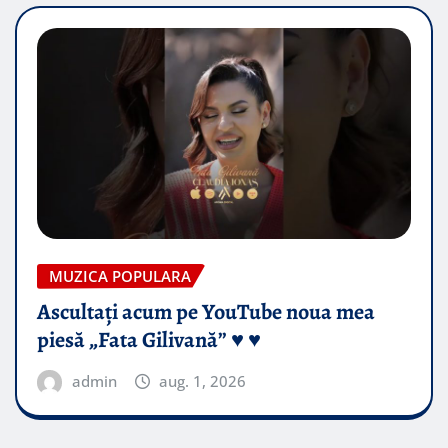
MUZICA POPULARA
Ascultați acum pe YouTube noua mea
piesă „Fata Gilivană” ♥️ ♥️
admin
aug. 1, 2026