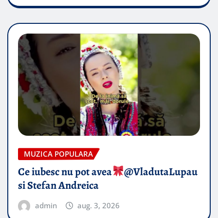
MUZICA POPULARA
Ce iubesc nu pot avea
​@VladutaLupau
si Stefan Andreica
admin
aug. 3, 2026