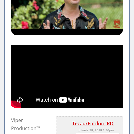
Viper
TezaurFolcloricRO
Production™
J, iunie 28, 2018 1:30pm