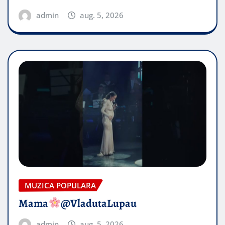
admin
aug. 5, 2026
MUZICA POPULARA
Mama
@VladutaLupau
admin
aug. 5, 2026