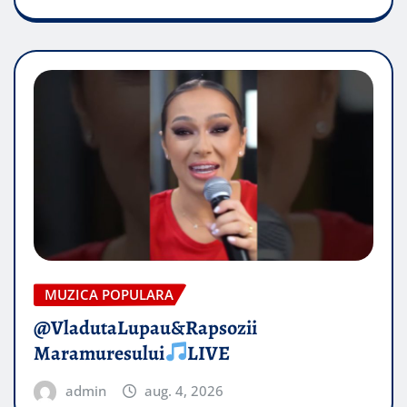
MUZICA POPULARA
@VladutaLupau&Rapsozii
Maramuresului
LIVE
admin
aug. 4, 2026