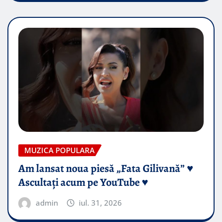
MUZICA POPULARA
Am lansat noua piesă „Fata Gilivană” ♥️
Ascultați acum pe YouTube ♥️
admin
iul. 31, 2026