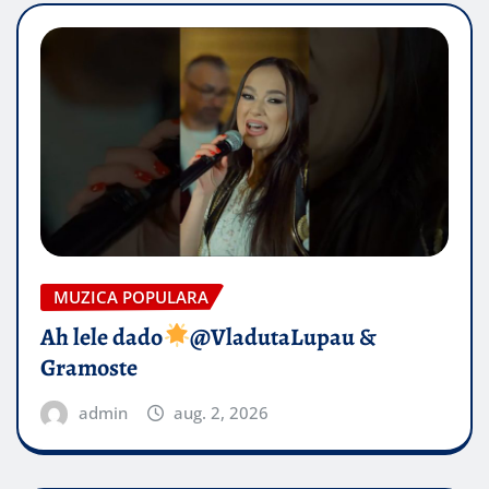
MUZICA POPULARA
Ah lele dado​
@VladutaLupau &
Gramoste
admin
aug. 2, 2026