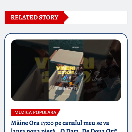
RELATED STORY
MUZICA POPULARA
Mâine Ora 17:00 pe canalul meu se va
lansa noua piesă „ O Data, De Doua Ori”