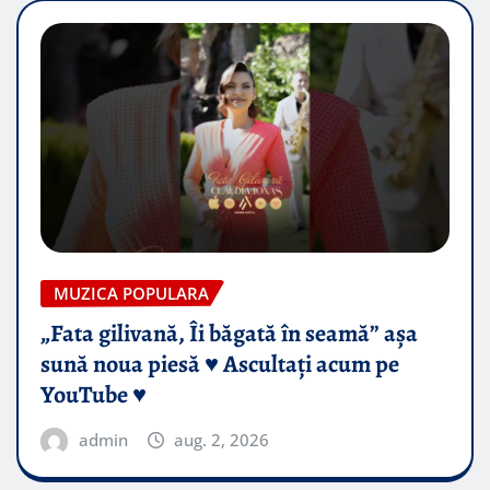
MUZICA POPULARA
„Fata gilivană, Îi băgată în seamă” așa
sună noua piesă ♥️ Ascultați acum pe
YouTube ♥️
admin
aug. 2, 2026