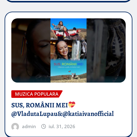
MUZICA POPULARA
SUS, ROMÂNII MEI
@VladutaLupau&@katiaivanofficial
admin
iul. 31, 2026