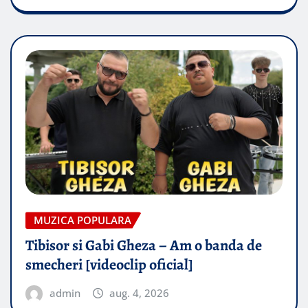
MUZICA POPULARA
Tibisor si Gabi Gheza – Am o banda de
smecheri [videoclip oficial]
admin
aug. 4, 2026