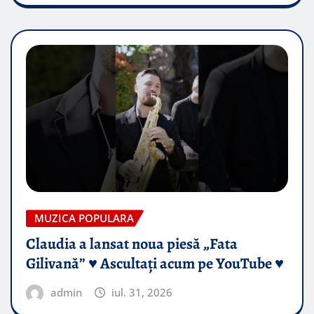
MUZICA POPULARA
Claudia a lansat noua piesă „Fata
Gilivană” ♥️ Ascultați acum pe YouTube ♥️
admin
iul. 31, 2026