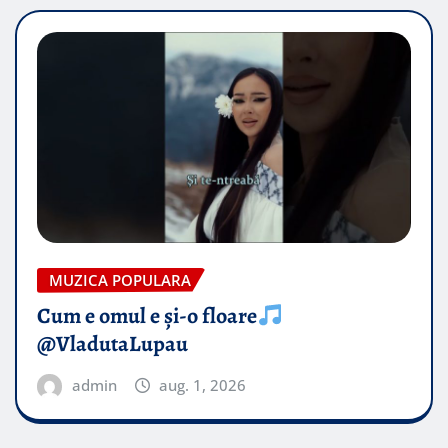
MUZICA POPULARA
Cum e omul e și-o floare
@VladutaLupau
admin
aug. 1, 2026