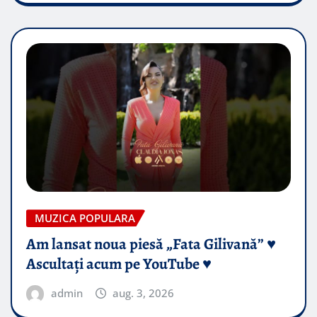
MUZICA POPULARA
Am lansat noua piesă „Fata Gilivană” ♥️
Ascultați acum pe YouTube ♥️
admin
aug. 3, 2026