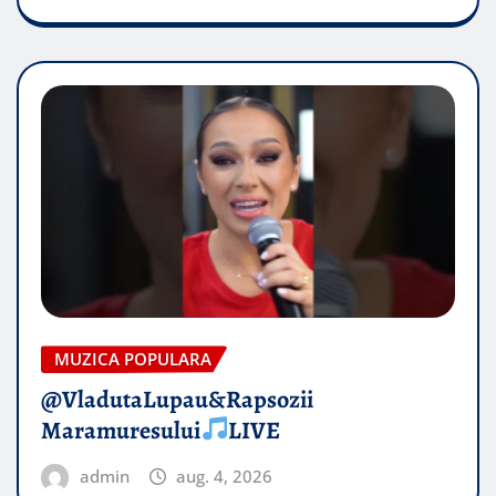
MUZICA POPULARA
@VladutaLupau&Rapsozii
Maramuresului
LIVE
admin
aug. 4, 2026