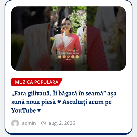
MUZICA POPULARA
„Fata gilivană, Îi băgată în seamă” așa
sună noua piesă ♥️ Ascultați acum pe
YouTube ♥️
admin
aug. 2, 2026