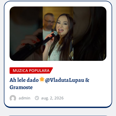
MUZICA POPULARA
Ah lele dado​
@VladutaLupau &
Gramoste
admin
aug. 2, 2026