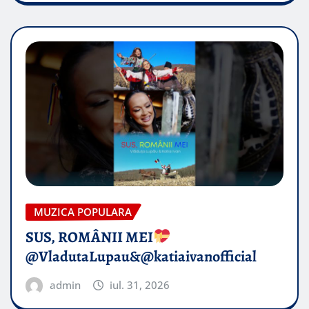
MUZICA POPULARA
SUS, ROMÂNII MEI
@VladutaLupau&@katiaivanofficial
admin
iul. 31, 2026