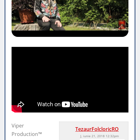
Viper
TezaurFolcloricRO
Production™
J, iunie 21, 2018 12:32pm