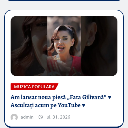
MUZICA POPULARA
Am lansat noua piesă „Fata Gilivană” ♥️
Ascultați acum pe YouTube ♥️
admin
iul. 31, 2026