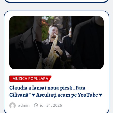
MUZICA POPULARA
Claudia a lansat noua piesă „Fata
Gilivană” ♥️ Ascultați acum pe YouTube ♥️
admin
iul. 31, 2026