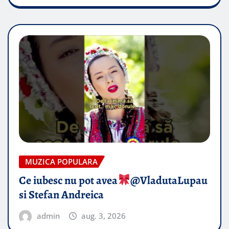
MUZICA POPULARA
Ce iubesc nu pot avea
​@VladutaLupau
si Stefan Andreica
admin
aug. 3, 2026