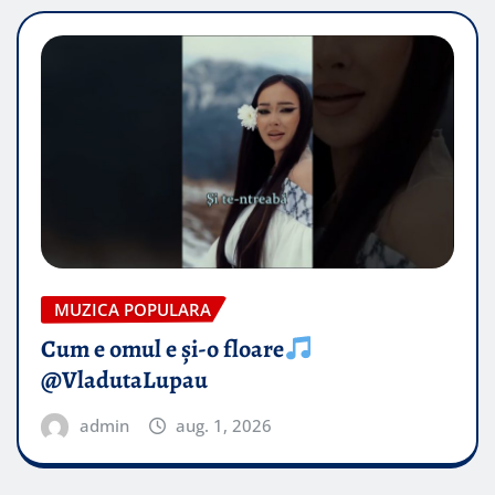
MUZICA POPULARA
Cum e omul e și-o floare
@VladutaLupau
admin
aug. 1, 2026