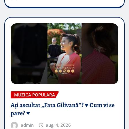
MUZICA POPULARA
Ați ascultat „Fata Gilivană”? ♥️ Cum vi se
pare? ♥️
admin
aug. 4, 2026