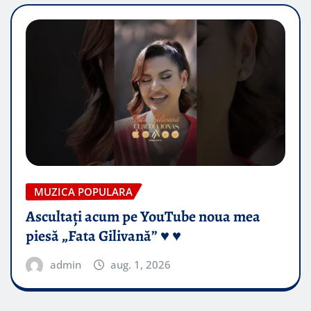
MUZICA POPULARA
Ascultați acum pe YouTube noua mea
piesă „Fata Gilivană” ♥️ ♥️
admin
aug. 1, 2026