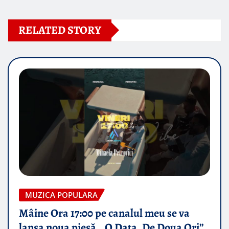
RELATED STORY
MUZICA POPULARA
Mâine Ora 17:00 pe canalul meu se va
lansa noua piesă „ O Data, De Doua Ori”