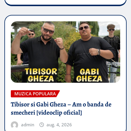
MUZICA POPULARA
Tibisor si Gabi Gheza – Am o banda de
smecheri [videoclip oficial]
admin
aug. 4, 2026