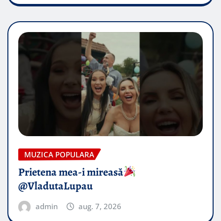
MUZICA POPULARA
Prietena mea-i mireasă​
@VladutaLupau
admin
aug. 7, 2026