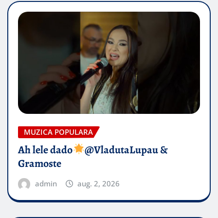
MUZICA POPULARA
Ah lele dado​
@VladutaLupau &
Gramoste
admin
aug. 2, 2026