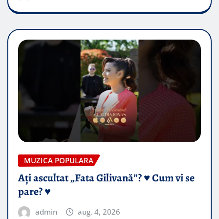
MUZICA POPULARA
Ați ascultat „Fata Gilivană”? ♥️ Cum vi se
pare? ♥️
admin
aug. 4, 2026