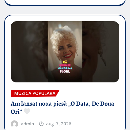
MUZICA POPULARA
Am lansat noua piesă „O Data, De Doua
Ori”
admin
aug. 7, 2026