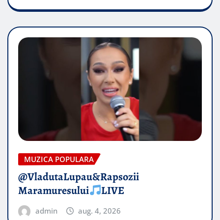
MUZICA POPULARA
@VladutaLupau&Rapsozii
Maramuresului
LIVE
admin
aug. 4, 2026