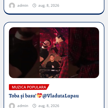
admin
aug. 8, 2026
MUZICA POPULARA
Toba și basu’
@VladutaLupau
admin
aug. 8, 2026