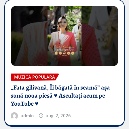
MUZICA POPULARA
„Fata gilivană, Îi băgată în seamă” așa
sună noua piesă ♥️ Ascultați acum pe
YouTube ♥️
admin
aug. 2, 2026