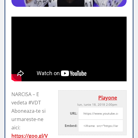
NARCISA – E
Playone
vedeta #VDT
lun, iunie 18, 2018 2:00pm
Aboneaza-te si
URL:
urmareste-ne
Embed:
aici:
https://goo.gl/V