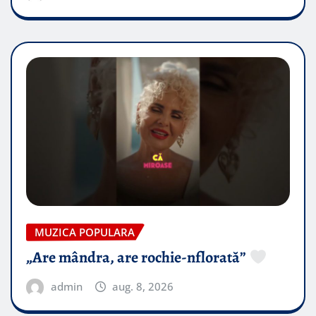
MUZICA POPULARA
„Are mândra, are rochie-nflorată”
admin
aug. 8, 2026