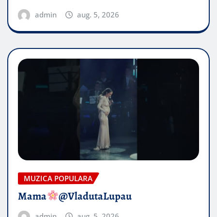
admin
aug. 5, 2026
MUZICA POPULARA
Mama
@VladutaLupau
admin
aug. 5, 2026