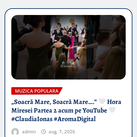
MUZICA POPULARA
„Soacră Mare, Soacră Mare….”
Hora
Miresei Partea 2 acum pe YouTube
#ClaudiaIonas #AromaDigital
admin
aug. 7, 2026