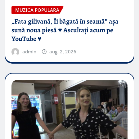
MUZICA POPULARA
„Fata gilivană, Îi băgată în seamă” așa
sună noua piesă ♥️ Ascultați acum pe
YouTube ♥️
admin
aug. 2, 2026