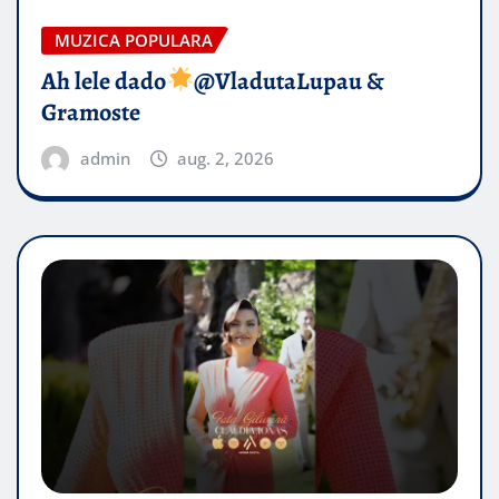
MUZICA POPULARA
Ah lele dado​
@VladutaLupau &
Gramoste
admin
aug. 2, 2026