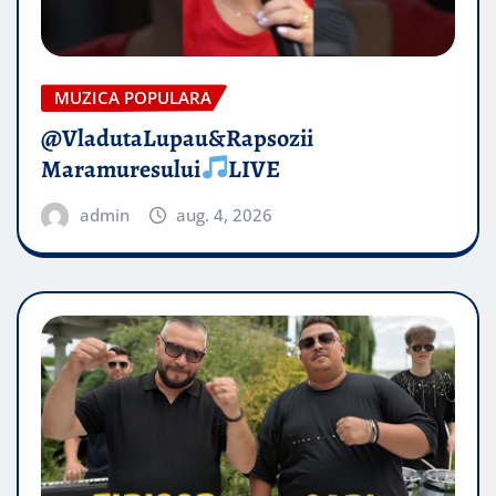
MUZICA POPULARA
@VladutaLupau&Rapsozii
Maramuresului
LIVE
admin
aug. 4, 2026