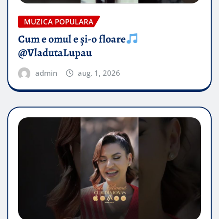
MUZICA POPULARA
Cum e omul e și-o floare
@VladutaLupau
admin
aug. 1, 2026