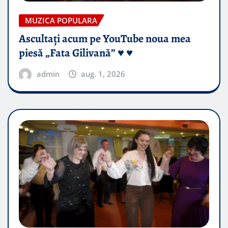
MUZICA POPULARA
Ascultați acum pe YouTube noua mea
piesă „Fata Gilivană” ♥️ ♥️
admin
aug. 1, 2026