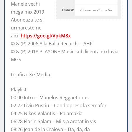
Manele vechi
Embed:
mega mix 2019
Aboneaza-te si
urmareste-ne
aici:
https://goo.gl/VpkM8x
© & (P)
2006 Alla Balla Records – AHF
© & (P) 2018 PLAYONE Music sub licenta excluvia
MGS
Grafica: XcsMedia
Playlist:
00:00 Intro – Manelos Reggaetonos
02:22 Liviu Pustiu – Cand opresc la semafor
04:25 Nikos Valantis – Palamakia
06:28 Florin Salam – Mi s-a aratat in vis
08:26 Jean de la Craiova – Da, da, da