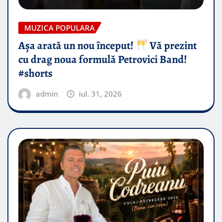
MUZICA POPULARA
Așa arată un nou început!
Vă prezint
cu drag noua formulă Petrovici Band!
#shorts
admin
iul. 31, 2026