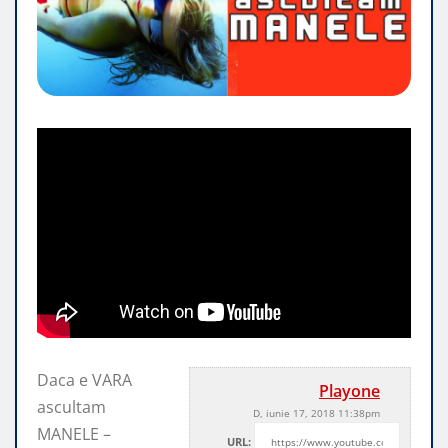
Daca e VARA
Playone
ascultam
D, iunie 17, 2018 11:38pm
MANELE –
URL: