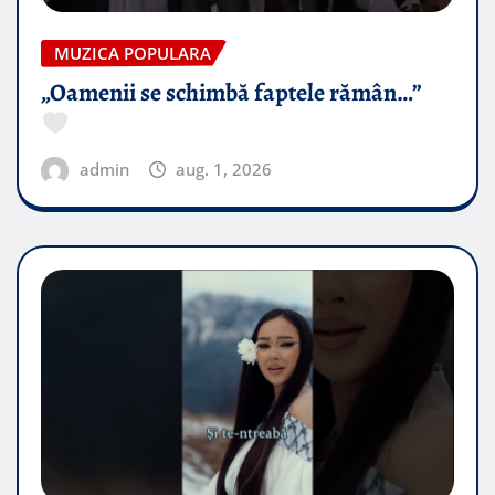
MUZICA POPULARA
„Oamenii se schimbă faptele rămân…”
admin
aug. 1, 2026