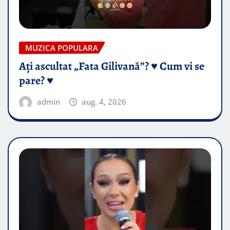
MUZICA POPULARA
Ați ascultat „Fata Gilivană”? ♥️ Cum vi se
pare? ♥️
admin
aug. 4, 2026