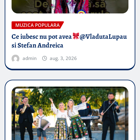
MUZICA POPULARA
Ce iubesc nu pot avea
​@VladutaLupau
si Stefan Andreica
admin
aug. 3, 2026