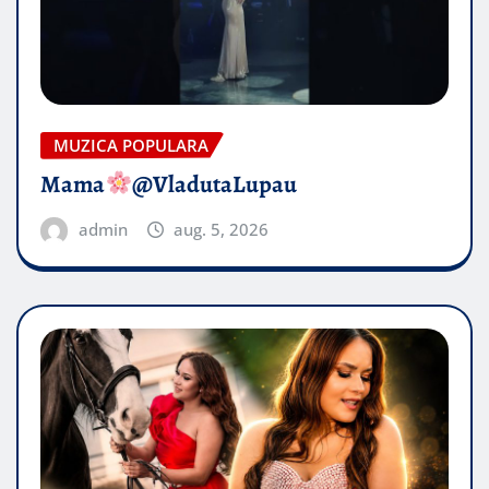
MUZICA POPULARA
Mama
@VladutaLupau
admin
aug. 5, 2026