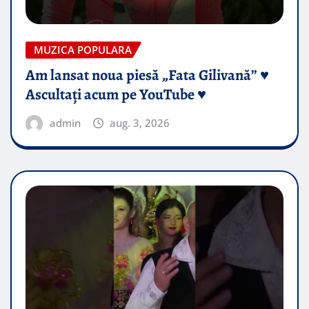
MUZICA POPULARA
Am lansat noua piesă „Fata Gilivană” ♥️
Ascultați acum pe YouTube ♥️
admin
aug. 3, 2026