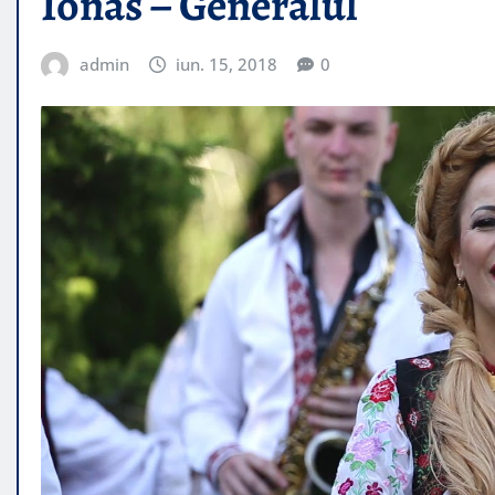
Ionas – Generalul
admin
iun. 15, 2018
0