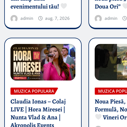
evenimentului tău!
Doua Ori”
admin
aug. 7, 2026
admin
MUZICA POPULARA
MUZICA POP
Claudia Ionas – Colaj
Noua Piesă,
LIVE | Hora Miresei |
Formulă, No
Nunta Vlad & Ana |
Vineri Or
Akropolis Events