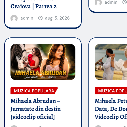
admin
Craiova | Partea 2
admin
aug. 5, 2026
MUZICA POPULARA
MUZICA POP
Mihaela Abrudan –
Mihaela Petr
Jumatate din destin
Data, De Dou
[videoclip oficial]
Videoclip Of