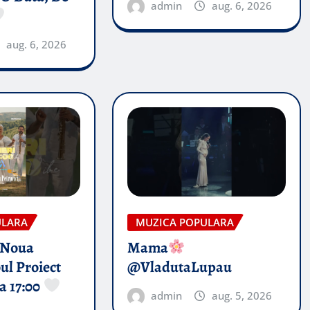
admin
aug. 6, 2026
aug. 6, 2026
ULARA
MUZICA POPULARA
 Noua
Mama
ul Proiect
@VladutaLupau
a 17:00
admin
aug. 5, 2026