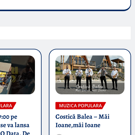
ULARA
MUZICA POPULARA
7:00 pe
Costică Balea – Măi
se va lansa
Ioane,măi Ioane
 O Data, De