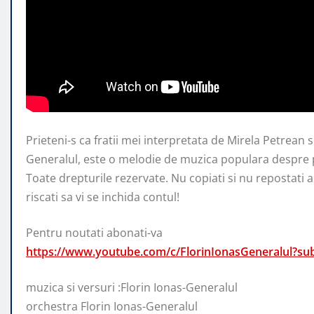
Prieteni-s ca fratii mei interpretata de Mirela Petrean s
Generalul, este o melodie de muzica populara despre
Toate drepturile rezervate. Nu copiati si nu repostati ac
riscati sa vi se inchida contul!
Pentru noutati abonati-va
https://www.youtube.com/c/FlorinIonasGeneralul?su
muzica si versuri :Florin Ionas-Generalul
orchestra Florin Ionas-Generalul