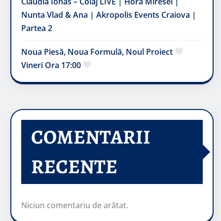
Claudia Ionas – Colaj LIVE | Hora Miresei |
Nunta Vlad & Ana | Akropolis Events Craiova |
Partea 2
Noua Piesă, Noua Formulă, Noul Proiect
Vineri Ora 17:00
COMENTARII
RECENTE
Niciun comentariu de arătat.