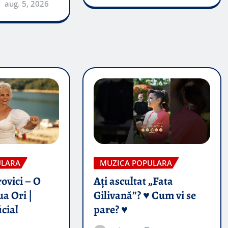
aug. 5, 2026
ULARA
MUZICA POPULARA
ovici – O
Ați ascultat „Fata
a Ori |
Gilivană”? ♥️ Cum vi se
icial
pare? ♥️