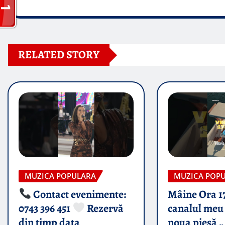
RELATED STORY
MUZICA POPULARA
MUZICA POP
Contact evenimente:
Mâine Ora 1
0743 396 451
Rezervă
canalul meu 
din timp data
noua piesă „