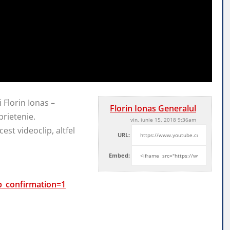
i Florin Ionas –
Florin Ionas Generalul
prietenie.
vin, iunie 15, 2018 9:36am
est videoclip, altfel
URL:
Embed:
b_confirmation=1