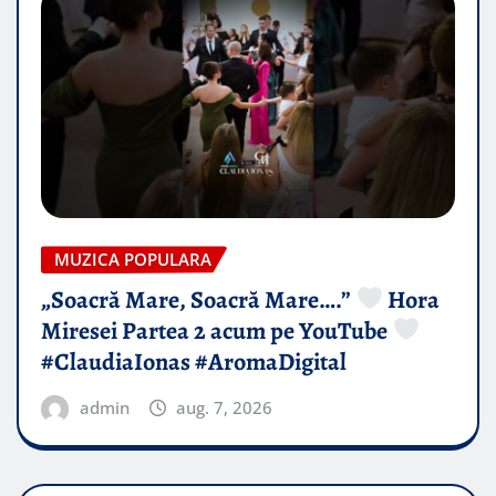
MUZICA POPULARA
„Soacră Mare, Soacră Mare….”
Hora
Miresei Partea 2 acum pe YouTube
#ClaudiaIonas #AromaDigital
admin
aug. 7, 2026