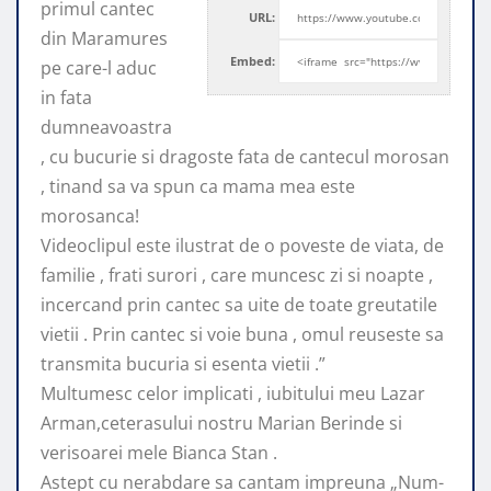
primul cantec
URL:
din Maramures
Embed:
pe care-l aduc
in fata
dumneavoastra
, cu bucurie si
dragoste fata de cantecul morosan
, tinand sa va spun ca mama mea este
morosanca!
Videoclipul este ilustrat de o poveste de viata, de
familie , frati surori , care muncesc zi si noapte ,
incercand prin cantec sa uite de toate greutatile
vietii . Prin cantec si voie buna , omul reuseste sa
transmita bucuria si esenta vietii .”
Multumesc celor implicati , iubitului meu Lazar
Arman,ceterasului nostru Marian Berinde si
verisoarei mele Bianca Stan .
Astept cu nerabdare sa cantam impreuna „Num-