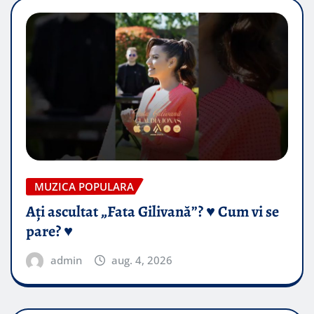
MUZICA POPULARA
Ați ascultat „Fata Gilivană”? ♥️ Cum vi se
pare? ♥️
admin
aug. 4, 2026