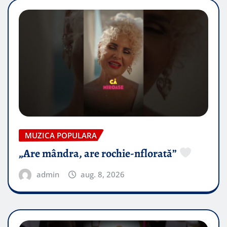
MUZICA POPULARA
„Are mândra, are rochie-nflorată”
admin
aug. 8, 2026