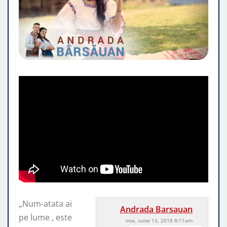
„Num-atata ai
Andrada Barsauan
pe lume , este
mie, iunie 13, 2018 8:11am