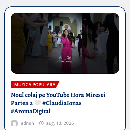
MUZICA POPULARA
Noul colaj pe YouTube Hora Miresei
Partea 2
#ClaudiaIonas
#AromaDigital
admin
aug. 10, 2026