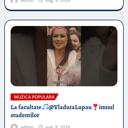
admin
aug. 9, 2026
MUZICA POPULARA
La facultate
@VladutaLupau
imnul
studentilor
admin
aug. 9, 2026