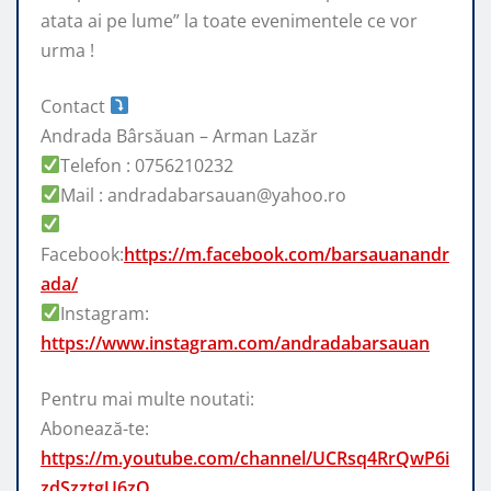
atata ai pe lume” la toate evenimentele ce vor
urma !
Contact
Andrada Bârsăuan – Arman Lazăr
Telefon : 0756210232
Mail : andradabarsauan@yahoo.ro
Facebook:
https://m.facebook.com/barsauanandr
ada/
Instagram:
https://www.instagram.com/andradabarsauan
Pentru mai multe noutati:
Abonează-te:
https://m.youtube.com/channel/UCRsq4RrQwP6i
zdSzztgU6zQ