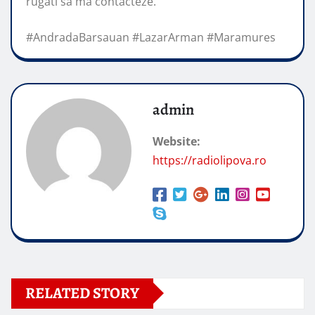
rugati sa ma contacteze.
#AndradaBarsauan #LazarArman #Maramures
admin
Website:
https://radiolipova.ro
RELATED STORY