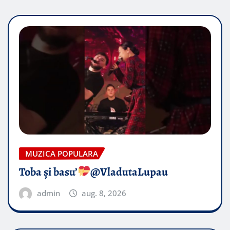
MUZICA POPULARA
Toba și basu’
@VladutaLupau
admin
aug. 8, 2026