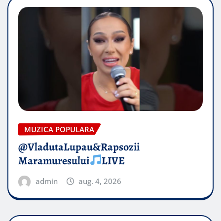
MUZICA POPULARA
@VladutaLupau&Rapsozii
Maramuresului
LIVE
admin
aug. 4, 2026