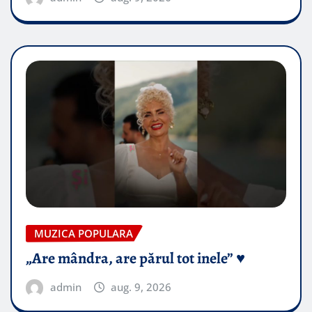
MUZICA POPULARA
„Are mândra, are părul tot inele” ♥️
admin
aug. 9, 2026