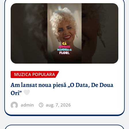
MUZICA POPULARA
Am lansat noua piesă „O Data, De Doua
Ori”
admin
aug. 7, 2026