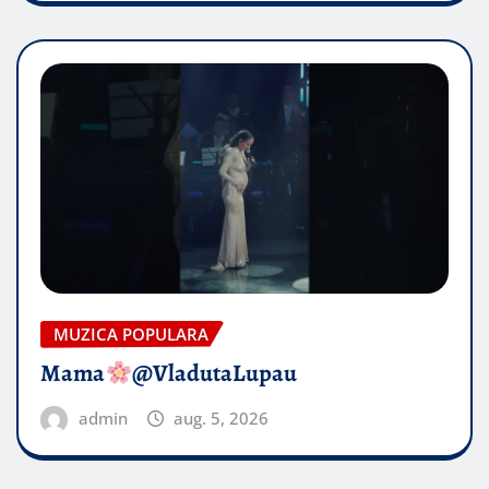
MUZICA POPULARA
Mama
@VladutaLupau
admin
aug. 5, 2026