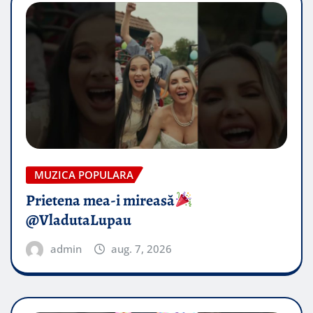
MUZICA POPULARA
Prietena mea-i mireasă​
@VladutaLupau
admin
aug. 7, 2026