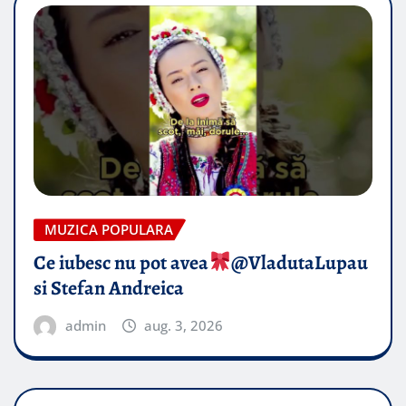
MUZICA POPULARA
Ce iubesc nu pot avea
​@VladutaLupau
si Stefan Andreica
admin
aug. 3, 2026